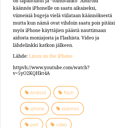
on tapahtunut ja “toimivahko” Android
käännös iPhonelle on saatu aikaiseksi,
viimeisiä bugeja vielä viilataan käännöksestä
mutta kun nämä ovat vihdoin saatu pois pitäisi
myös iPhone käyttäjien päästä nauttimaan
aidosta moniajosta ja Flashista. Video ja
lähdelinkki katkon jälkeen.
Lähde:
Linux on the iPhone
httpvh://www.youtube.com/watch?
v=5yO2KQHkt4A
Android
flash
iphone
käännös
port
video