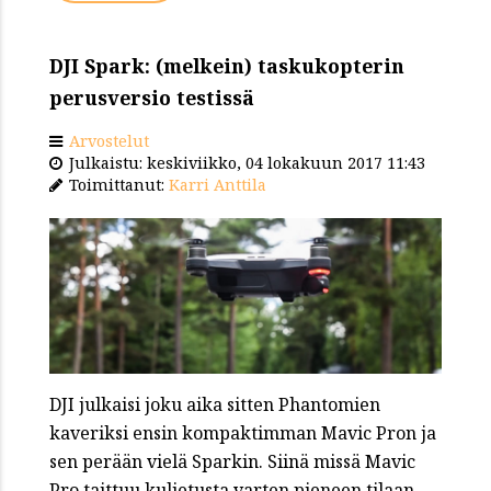
DJI Spark: (melkein) taskukopterin
perusversio testissä
Arvostelut
Julkaistu: keskiviikko, 04 lokakuun 2017 11:43
Toimittanut:
Karri Anttila
DJI julkaisi joku aika sitten Phantomien
kaveriksi ensin kompaktimman Mavic Pron ja
sen perään vielä Sparkin. Siinä missä Mavic
Pro taittuu kuljetusta varten pieneen tilaan,