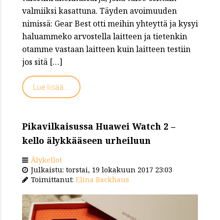
valmiiksi kasattuna. Täyden avoimuuden
nimissä: Gear Best otti meihin yhteyttä ja kysyi
haluammeko arvostella laitteen ja tietenkin
otamme vastaan laitteen kuin laitteen testiin
jos sitä […]
Lue lisää...
Pikavilkaisussa Huawei Watch 2 –
kello älykkääseen urheiluun
Älykellot
Julkaistu: torstai, 19 lokakuun 2017 23:03
Toimittanut:
Elina Backhaus