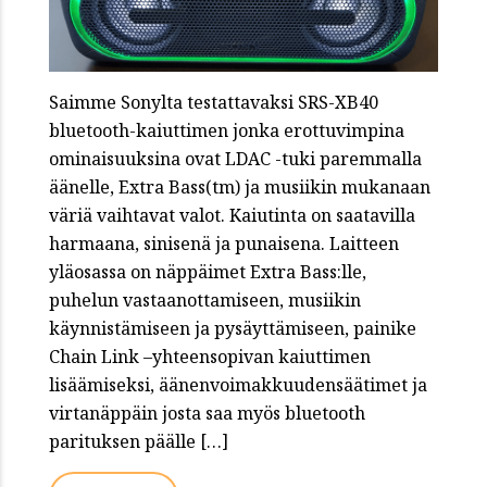
Saimme Sonylta testattavaksi SRS-XB40
bluetooth-kaiuttimen jonka erottuvimpina
ominaisuuksina ovat LDAC -tuki paremmalla
äänelle, Extra Bass(tm) ja musiikin mukanaan
väriä vaihtavat valot. Kaiutinta on saatavilla
harmaana, sinisenä ja punaisena. Laitteen
yläosassa on näppäimet Extra Bass:lle,
puhelun vastaanottamiseen, musiikin
käynnistämiseen ja pysäyttämiseen, painike
Chain Link –yhteensopivan kaiuttimen
lisäämiseksi, äänenvoimakkuudensäätimet ja
virtanäppäin josta saa myös bluetooth
parituksen päälle […]