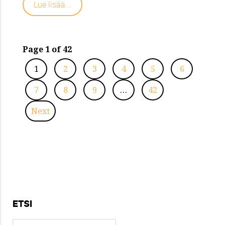
Lue lisää...
Page 1 of 42
1
2
3
4
5
6
7
8
9
…
42
Next
ETSI