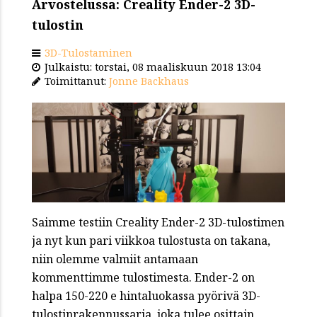
Arvostelussa: Creality Ender-2 3D-
tulostin
3D-Tulostaminen
Julkaistu: torstai, 08 maaliskuun 2018 13:04
Toimittanut:
Jonne Backhaus
Saimme testiin Creality Ender-2 3D-tulostimen
ja nyt kun pari viikkoa tulostusta on takana,
niin olemme valmiit antamaan
kommenttimme tulostimesta. Ender-2 on
halpa 150-220 e hintaluokassa pyörivä 3D-
tulostinrakennussarja, joka tulee osittain