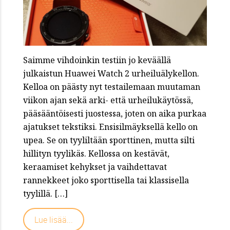
Saimme vihdoinkin testiin jo keväällä
julkaistun Huawei Watch 2 urheiluälykellon.
Kelloa on päästy nyt testailemaan muutaman
viikon ajan sekä arki- että urheilukäytössä,
pääsääntöisesti juostessa, joten on aika purkaa
ajatukset tekstiksi. Ensisilmäyksellä kello on
upea. Se on tyyliltään sporttinen, mutta silti
hillityn tyylikäs. Kellossa on kestävät,
keraamiset kehykset ja vaihdettavat
rannekkeet joko sporttisella tai klassisella
tyylillä. […]
Lue lisää...