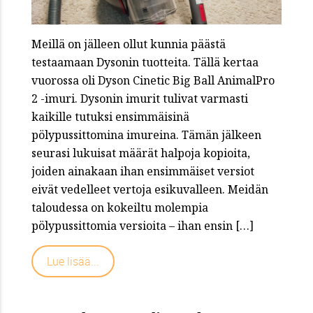
Meillä on jälleen ollut kunnia päästä
testaamaan Dysonin tuotteita. Tällä kertaa
vuorossa oli Dyson Cinetic Big Ball AnimalPro
2 -imuri. Dysonin imurit tulivat varmasti
kaikille tutuksi ensimmäisinä
pölypussittomina imureina. Tämän jälkeen
seurasi lukuisat määrät halpoja kopioita,
joiden ainakaan ihan ensimmäiset versiot
eivät vedelleet vertoja esikuvalleen. Meidän
taloudessa on kokeiltu molempia
pölypussittomia versioita – ihan ensin […]
Lue lisää...