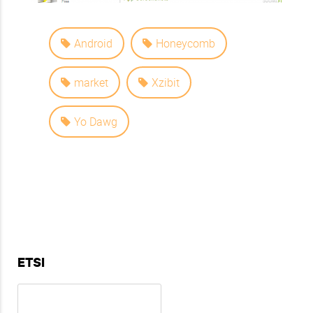
Android
Honeycomb
market
Xzibit
Yo Dawg
ETSI