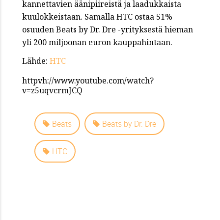
kannettavien äänipiireistä ja laadukkaista
kuulokkeistaan. Samalla HTC ostaa 51%
osuuden Beats by Dr. Dre -yrityksestä hieman
yli 200 miljoonan euron kauppahintaan.
Lähde:
HTC
httpvh://www.youtube.com/watch?
v=z5uqvcrmJCQ
Beats
Beats by Dr. Dre
HTC