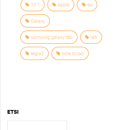
10.1
Apple
eu
Galaxy
samsung galaxy tab
tab
tegra2
time to tab
ETSI