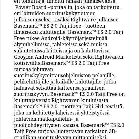
en toimittaja, ilmoitti tänään julkaisevansa
Power Board –portaalin, joka on tarkoitettu
eri laitteiden suorituskykytietojen
julkaisemiseksi. Lisäksi Rightware julkaisee
Basemark™ ES 2.0 Taiji Free –tuotteen
ilmaiseksi kuluttajille. Basemark™ ES 2.0 Taiji
Free tukee Android-käyttöjärjestelmää
älypuhelimissa, tableteissa sekä muissa
sulautetuissa laitteissa ja on ladattavissa
Googlen Android Marketista sekä Rightwaren
kotisivuilta.Basemark™ ES 2.0 Taiji Free
tarjoaa johtavan
suorituskykymittausohjelmiston pelaajille,
pelikehittäjille ja kaikille kuluttajille, jotka
haluavat selvittää laitteensa graafisen
suorituskyvyn. Basemark™ ES 2.0 Taiji Free on
kuluttajaversio Rightwaren kuuluisasta
Basemark™ ES 2.0 –tuotteen Taiji Girl-testistä,
joka on kehitetty läheisessä yhteistyössä
johtavien matkapuhelin- ja
puolijohdeyritysten kanssa. Basemark™ ES 2.0
Taiji Free tarjoaa luotettavan ratkaisun 3D-
grafiikan suorituskyvyn mittaamiseksi.