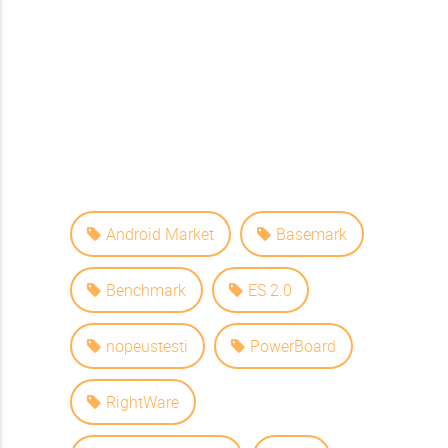
Android Market
Basemark
Benchmark
ES 2.0
nopeustesti
PowerBoard
RightWare