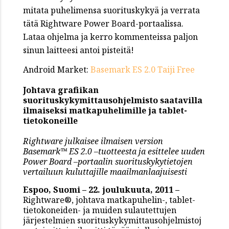
mitata puhelimensa suorituskykyä ja verrata
tätä Rightware Power Board-portaalissa.
Lataa ohjelma ja kerro kommenteissa paljon
sinun laitteesi antoi pisteitä!
Android Market:
Basemark ES 2.0 Taiji Free
Johtava grafiikan
suorituskykymittausohjelmisto saatavilla
ilmaiseksi matkapuhelimille ja tablet-
tietokoneille
Rightware julkaisee ilmaisen version
Basemark™ ES 2.0 –tuotteesta ja esittelee uuden
Power Board –portaalin suorituskykytietojen
vertailuun kuluttajille maailmanlaajuisesti
Espoo, Suomi – 22. joulukuuta, 2011 –
Rightware®, johtava matkapuhelin-, tablet-
tietokoneiden- ja muiden sulautettujen
järjestelmien suorituskykymittausohjelmistoj