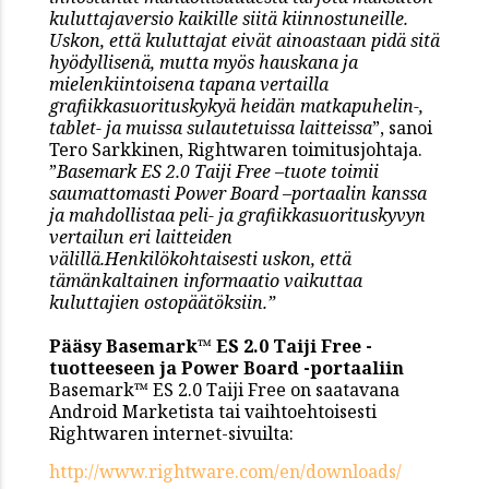
kuluttajaversio kaikille siitä kiinnostuneille.
Uskon, että kuluttajat eivät ainoastaan pidä sitä
hyödyllisenä, mutta myös hauskana ja
mielenkiintoisena tapana vertailla
grafiikkasuorituskykyä heidän matkapuhelin-,
tablet- ja muissa sulautetuissa laitteissa
”, sanoi
Tero Sarkkinen, Rightwaren toimitusjohtaja.
”
Basemark ES 2.0 Taiji Free –tuote toimii
saumattomasti Power Board –portaalin kanssa
ja mahdollistaa peli- ja grafiikkasuorituskyvyn
vertailun eri laitteiden
välillä.Henkilökohtaisesti uskon, että
tämänkaltainen informaatio vaikuttaa
kuluttajien ostopäätöksiin.”
Pääsy Basemark
™
ES 2.0 Taiji Free -
tuotteeseen ja Power Board -portaaliin
Basemark™ ES 2.0 Taiji Free on saatavana
Android Marketista tai vaihtoehtoisesti
Rightwaren internet-sivuilta:
http://www.rightware.com/en/
downloads/