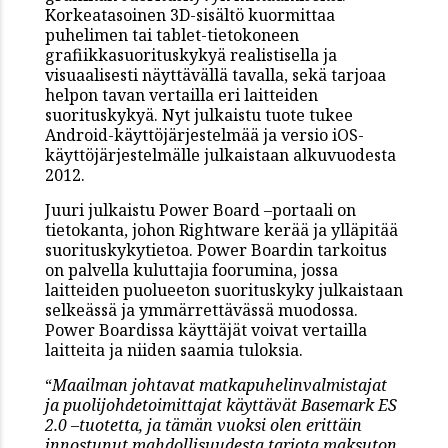
Korkeatasoinen 3D-sisältö kuormittaa
puhelimen tai tablet-tietokoneen
grafiikkasuorituskykyä realistisella ja
visuaalisesti näyttävällä tavalla, sekä tarjoaa
helpon tavan vertailla eri laitteiden
suorituskykyä. Nyt julkaistu tuote tukee
Android-käyttöjärjestelmää ja versio iOS-
käyttöjärjestelmälle julkaistaan alkuvuodesta
2012.
Juuri julkaistu Power Board –portaali on
tietokanta, johon Rightware kerää ja ylläpitää
suorituskykytietoa. Power Boardin tarkoitus
on palvella kuluttajia foorumina, jossa
laitteiden puolueeton suorituskyky julkaistaan
selkeässä ja ymmärrettävässä muodossa.
Power Boardissa käyttäjät voivat vertailla
laitteita ja niiden saamia tuloksia.
“
Maailman johtavat matkapuhelinvalmistajat
ja puolijohdetoimittajat käyttävät Basemark ES
2.0 –tuotetta, ja tämän vuoksi olen erittäin
innostunut mahdollisuudesta tarjota maksuton