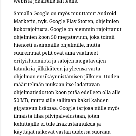
webistä jokaiselle laitteelle.
Samalla Google on myös muuttanut Android
Marketin, nyk. Google Play Storen, ohjelmien
kokorajoitusta. Google on aiemmin rajoittanut
ohjelmien koon 50 megatavuun, joka toimii
hienosti useimmille ohjelmille, mutta
suuremmat pelit ovat aina vaatineet
erityishuomiota ja satojen megatavujen
latauksia jälkikäteen ja yleensä vasta
ohjelman ensikäynnistämisen jälkeen. Uuden
määritelmän mukaan itse ladattavan
ohjelmatiedoston koon pitää edelleen olla alle
50 MB, mutta sille sallitaan kaksi kahden
gigatavun lisäosaa. Google tarjoaa niille myös
ilmaista tilaa pilvipalvelustaan, joten
kehittäjille ei tule lisäkustannuksia ja
käyttäjät näkevät vastaisuudessa suoraan