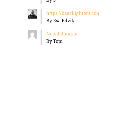
By S
https://kaarilighters.com/jalleenmyyja
By Esa Edvik
No vihdoinkin....
By Topi