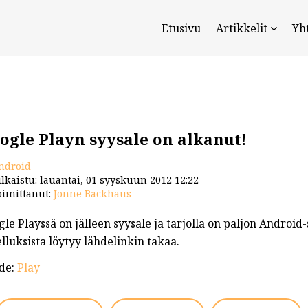
Etusivu
Artikkelit
Yh
ogle Playn syysale on alkanut!
ndroid
lkaistu: lauantai, 01 syyskuun 2012 12:22
imittanut:
Jonne Backhaus
le Playssä on jälleen syysale ja tarjolla on paljon Android
lluksista löytyy lähdelinkin takaa.
de:
Play