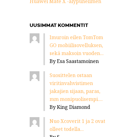
Huawei Mate X -älypuhelimen
UUSIMMAT KOMMENTIT
Imuroin eilen TomTom
GO mobiilisovelluksen,
sekä maksoin vuoden...
By Esa Saastamoinen
Suosittelen ostaan
viritinvahvistimen
jakajien sijaan, paras,
mm monipuolisempi....
By King Diamond
Nuo Xcoverit 1 ja 2 ovat
olleet todella...