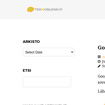
ARKISTO
Go
A
Ju
To
ETSI
Goog
sove
Läh