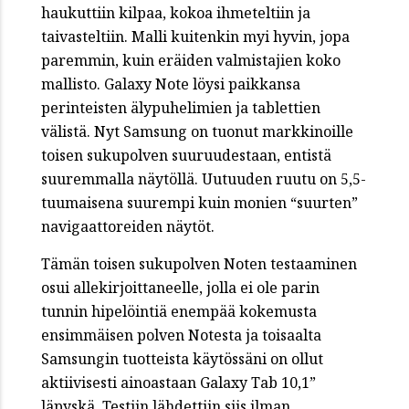
haukuttiin kilpaa, kokoa ihmeteltiin ja
taivasteltiin. Malli kuitenkin myi hyvin, jopa
paremmin, kuin eräiden valmistajien koko
mallisto. Galaxy Note löysi paikkansa
perinteisten älypuhelimien ja tablettien
välistä. Nyt Samsung on tuonut markkinoille
toisen sukupolven suuruudestaan, entistä
suuremmalla näytöllä. Uutuuden ruutu on 5,5-
tuumaisena suurempi kuin monien “suurten”
navigaattoreiden näytöt.
Tämän toisen sukupolven Noten testaaminen
osui allekirjoittaneelle, jolla ei ole parin
tunnin hipelöintiä enempää kokemusta
ensimmäisen polven Notesta ja toisaalta
Samsungin tuotteista käytössäni on ollut
aktiivisesti ainoastaan Galaxy Tab 10,1”
läpyskä. Testiin lähdettiin siis ilman