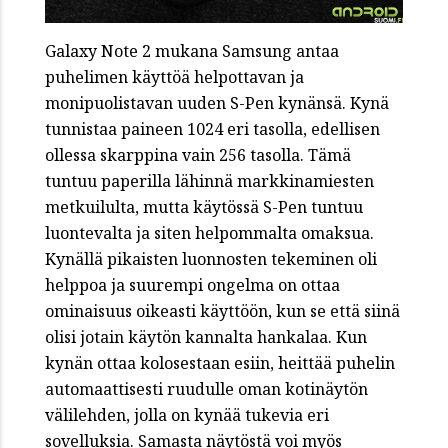
Galaxy Note 2 mukana Samsung antaa
puhelimen käyttöä helpottavan ja
monipuolistavan uuden S-Pen kynänsä. Kynä
tunnistaa paineen 1024 eri tasolla, edellisen
ollessa skarppina vain 256 tasolla. Tämä
tuntuu paperilla lähinnä markkinamiesten
metkuilulta, mutta käytössä S-Pen tuntuu
luontevalta ja siten helpommalta omaksua.
Kynällä pikaisten luonnosten tekeminen oli
helppoa ja suurempi ongelma on ottaa
ominaisuus oikeasti käyttöön, kun se että siinä
olisi jotain käytön kannalta hankalaa. Kun
kynän ottaa kolosestaan esiin, heittää puhelin
automaattisesti ruudulle oman kotinäytön
välilehden, jolla on kynää tukevia eri
sovelluksia. Samasta näytöstä voi myös