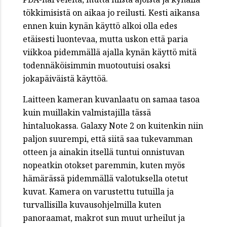
tökkimisistä on aikaa jo reilusti. Kesti aikansa
ennen kuin kynän käyttö alkoi olla edes
etäisesti luontevaa, mutta uskon että paria
viikkoa pidemmällä ajalla kynän käyttö mitä
todennäköisimmin muotoutuisi osaksi
jokapäiväistä käyttöä.
Laitteen kameran kuvanlaatu on samaa tasoa
kuin muillakin valmistajilla tässä
hintaluokassa. Galaxy Note 2 on kuitenkin niin
paljon suurempi, että siitä saa tukevamman
otteen ja ainakin itsellä tuntui onnistuvan
nopeatkin otokset paremmin, kuten myös
hämärässä pidemmällä valotuksella otetut
kuvat. Kamera on varustettu tutuilla ja
turvallisilla kuvausohjelmilla kuten
panoraamat, makrot sun muut urheilut ja