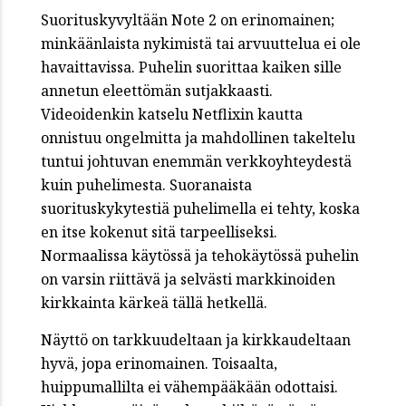
Suorituskyvyltään Note 2 on erinomainen;
minkäänlaista nykimistä tai arvuuttelua ei ole
havaittavissa. Puhelin suorittaa kaiken sille
annetun eleettömän sutjakkaasti.
Videoidenkin katselu Netflixin kautta
onnistuu ongelmitta ja mahdollinen takeltelu
tuntui johtuvan enemmän verkkoyhteydestä
kuin puhelimesta. Suoranaista
suorituskykytestiä puhelimella ei tehty, koska
en itse kokenut sitä tarpeelliseksi.
Normaalissa käytössä ja tehokäytössä puhelin
on varsin riittävä ja selvästi markkinoiden
kirkkainta kärkeä tällä hetkellä.
Näyttö on tarkkuudeltaan ja kirkkaudeltaan
hyvä, jopa erinomainen. Toisaalta,
huippumallilta ei vähempääkään odottaisi.