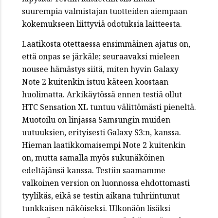
suurempia valmistajan tuotteiden aiempaan
kokemukseen liittyviä odotuksia laitteesta.
Laatikosta otettaessa ensimmäinen ajatus on,
että onpas se järkäle; seuraavaksi mieleen
nousee hämästys siitä, miten hyvin Galaxy
Note 2 kuitenkin istuu käteen koostaan
huolimatta. Arkikäytössä ennen testiä ollut
HTC Sensation XL tuntuu välittömästi pieneltä.
Muotoilu on linjassa Samsungin muiden
uutuuksien, erityisesti Galaxy S3:n, kanssa.
Hieman laatikkomaisempi Note 2 kuitenkin
on, mutta samalla myös sukunäköinen
edeltäjänsä kanssa. Testiin saamamme
valkoinen version on luonnossa ehdottomasti
tyylikäs, eikä se testin aikana tuhriintunut
tunkkaisen näköiseksi. Ulkonäön lisäksi