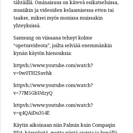
tähtäillä. Ominaisuus on kätevä esikatseluissa,
musiikin ja videoiden kelaamisessa etten tai
taakse, miksei myös monissa muissakin
yhteyksissä.
Samsung on viisaana tehnyt kolme
“opetusvideota”, joilta selviää enemmänkin
kynän käytön hienouksia:
httpvh://www.youtube.com/watch?
v=0w0TH2Suvhk
httpvh://www.youtube.com/watch?
v=77M5GhUdzyQ
httpvh://www.youtube.com/watch?
v=q4QAiDu354E
Käytin aikoinaan niin Palmin kuin Compaqin
PDA-härveleitä, mutta niistä ajoista ja kynällä