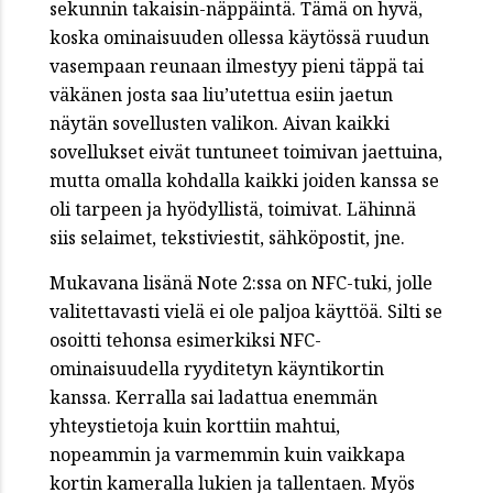
sekunnin takaisin-näppäintä. Tämä on hyvä,
koska ominaisuuden ollessa käytössä ruudun
vasempaan reunaan ilmestyy pieni täppä tai
väkänen josta saa liu’utettua esiin jaetun
näytän sovellusten valikon. Aivan kaikki
sovellukset eivät tuntuneet toimivan jaettuina,
mutta omalla kohdalla kaikki joiden kanssa se
oli tarpeen ja hyödyllistä, toimivat. Lähinnä
siis selaimet, tekstiviestit, sähköpostit, jne.
Mukavana lisänä Note 2:ssa on NFC-tuki, jolle
valitettavasti vielä ei ole paljoa käyttöä. Silti se
osoitti tehonsa esimerkiksi NFC-
ominaisuudella ryyditetyn käyntikortin
kanssa. Kerralla sai ladattua enemmän
yhteystietoja kuin korttiin mahtui,
nopeammin ja varmemmin kuin vaikkapa
kortin kameralla lukien ja tallentaen. Myös