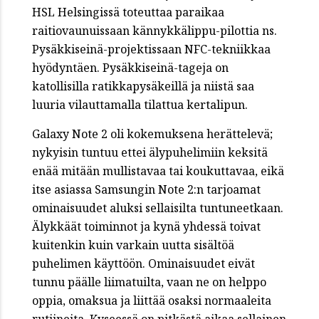
HSL Helsingissä toteuttaa paraikaa
raitiovaunuissaan kännykkälippu-pilottia ns.
Pysäkkiseinä-projektissaan NFC-tekniikkaa
hyödyntäen. Pysäkkiseinä-tageja on
katollisilla ratikkapysäkeillä ja niistä saa
luuria vilauttamalla tilattua kertalipun.
Galaxy Note 2 oli kokemuksena herättelevä;
nykyisin tuntuu ettei älypuhelimiin keksitä
enää mitään mullistavaa tai koukuttavaa, eikä
itse asiassa Samsungin Note 2:n tarjoamat
ominaisuudet aluksi sellaisilta tuntuneetkaan.
Älykkäät toiminnot ja kynä yhdessä toivat
kuitenkin kuin varkain uutta sisältöä
puhelimen käyttöön. Ominaisuudet eivät
tunnu päälle liimatuilta, vaan ne on helppo
oppia, omaksua ja liittää osaksi normaaleita