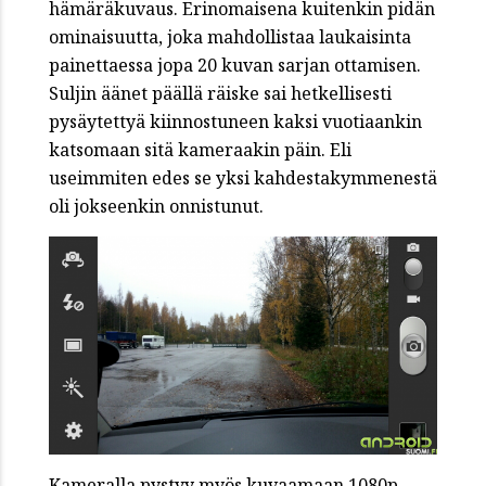
hämäräkuvaus. Erinomaisena kuitenkin pidän
ominaisuutta, joka mahdollistaa laukaisinta
painettaessa jopa 20 kuvan sarjan ottamisen.
Suljin äänet päällä räiske sai hetkellisesti
pysäytettyä kiinnostuneen kaksi vuotiaankin
katsomaan sitä kameraakin päin. Eli
useimmiten edes se yksi kahdestakymmenestä
oli jokseenkin onnistunut.
Kameralla pystyy myös kuvaamaan 1080p-