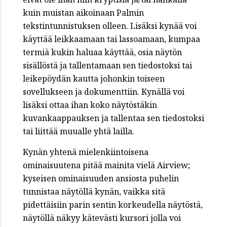
kuin muistan aikoinaan Palmin
tekstintunnistuksen olleen. Lisäksi kynää voi
käyttää leikkaamaan tai lassoamaan, kumpaa
termiä kukin haluaa käyttää, osia näytön
sisällöstä ja tallentamaan sen tiedostoksi tai
leikepöydän kautta johonkin toiseen
sovellukseen ja dokumenttiin. Kynällä voi
lisäksi ottaa ihan koko näytöstäkin
kuvankaappauksen ja tallentaa sen tiedostoksi
tai liittää muualle yhtä lailla.
Kynän yhtenä mielenkiintoisena
ominaisuutena pitää mainita vielä Airview;
kyseisen ominaisuuden ansiosta puhelin
tunnistaa näytöllä kynän, vaikka sitä
pidettäisiin parin sentin korkeudella näytöstä,
näytöllä näkyy kätevästi kursori jolla voi