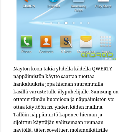
Näytön koon takia yhdellä kädellä QWERTY-
näppäimistön käyttö saattaa tuottaa
hankaluuksia jopa hieman suuremmilla
käsillä varustetulle älypuhelijalle. Samsung on
ottanut tämän huomioon ja näppäimistön voi
ottaa käyttöön ns. yhden käden mallina.
Tällöin näppäimistö kapenee hieman ja
sijoittuu käyttäjän valitsemaan reunaan
näytöllä, täten soveltuen molempikätisille