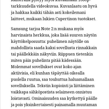
tarkkuudella videokuvaa. Kuvanlaatu on hyvä
ja hakkaa kaikki tähän asti kokeilemani
laitteet, mukaan lukien Cupertinon tuotokset.
Samsung tarjoa Note 2:n mukana myös
harvinaista herkkua, joka lisää suuren näytön
käyttökelposuutta: puhelimen näytölle on
mahdollista saada kaksi sovellusta rinnakkain
tai päällekkäin näkyviin. Riippuen tietenkin
miten päin puhelinta pitää kädessään.
Molemmat sovellukset ovat koko ajan
aktiivisia, eli kunhan täpäyttää oikealla
puolella ruutua, saa touhuttua haluamallaan
sovelluksella. Tekstin kopiointi ja liittäminen
vaikkapa sähköpostista selaimeen onnistuu
loistavasti. Ominaisuuden saa kytkettyä päälle
ja pois yksinkertaisesti painamalla muutaman