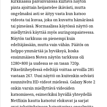
Kirkkaassa päivänvalossa kiiltävä näytön
pinta ajoittain heijastelee ikävästi, mutta
ongelmaksi asti se äityy vasta kun katsoo
videota tai kuvaa, joka on kuvattu hämärässä
tai pimeässä. Normaalissa käytössä näyttö on
miellyttävä käyttää myös auringonpaisteessa.
Näytön tarkkuus on pienempi kuin
edeltäjässään, mutta vain vähän. Päätös on
helppo ymmärtää ja hyväksyä, koska
ensimmäisen Noten näytön tarkkuus oli
1280×800 ja uudessa se on tasan 720p.
Pikselitiheydessä edeltäjä voittaa arvoilla 285
vastaan 267. Uusi näyttö on kuitenkin selvästi
suunniteltu HD-videot mielessä. Galaxy Note 2
onkin varsin miellyttävä videoiden
katsomiseen, esimerkiksi hyvällä yhteydellä
Netflixin kautta katsotut elokuvat ja sarjat
ovat tekstityksineen katsottavissa ongelmitta