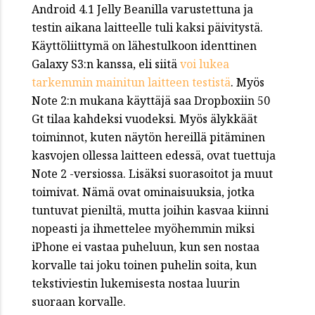
Android 4.1 Jelly Beanilla varustettuna ja
testin aikana laitteelle tuli kaksi päivitystä.
Käyttöliittymä on lähestulkoon identtinen
Galaxy S3:n kanssa, eli siitä
voi lukea
tarkemmin mainitun laitteen testistä
. Myös
Note 2:n mukana käyttäjä saa Dropboxiin 50
Gt tilaa kahdeksi vuodeksi. Myös älykkäät
toiminnot, kuten näytön hereillä pitäminen
kasvojen ollessa laitteen edessä, ovat tuettuja
Note 2 -versiossa. Lisäksi suorasoitot ja muut
toimivat. Nämä ovat ominaisuuksia, jotka
tuntuvat pieniltä, mutta joihin kasvaa kiinni
nopeasti ja ihmettelee myöhemmin miksi
iPhone ei vastaa puheluun, kun sen nostaa
korvalle tai joku toinen puhelin soita, kun
tekstiviestin lukemisesta nostaa luurin
suoraan korvalle.