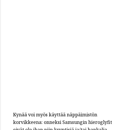
Kynää voi myös käyttää näppäimistön
korvikkeena: onneksi Samsungin hieroglyfit
eivät ole ihan niin kryptisiä ja/tai hankalia