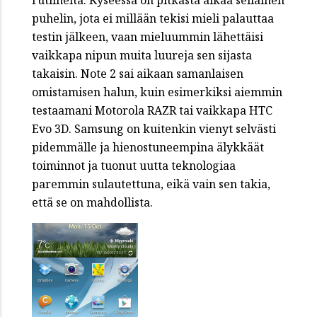
rutiineita. Kyseessä on pitkästä aikaa sellainen
puhelin, jota ei millään tekisi mieli palauttaa
testin jälkeen, vaan mieluummin lähettäisi
vaikkapa nipun muita luureja sen sijasta
takaisin. Note 2 sai aikaan samanlaisen
omistamisen halun, kuin esimerkiksi aiemmin
testaamani Motorola RAZR tai vaikkapa HTC
Evo 3D. Samsung on kuitenkin vienyt selvästi
pidemmälle ja hienostuneempina älykkäät
toiminnot ja tuonut uutta teknologiaa
paremmin sulautettuna, eikä vain sen takia,
että se on mahdollista.