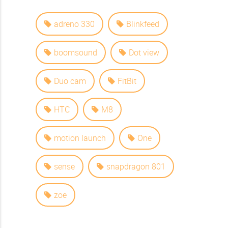
adreno 330
Blinkfeed
boomsound
Dot view
Duo cam
FitBit
HTC
M8
motion launch
One
sense
snapdragon 801
zoe