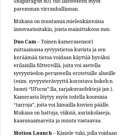
Snapdragon 801 tuo laitteeseen myös
paremman virranhallinnan.
Mukana on muutamia mielenkiintoisia
innovaatioitakin, joista mainittakoon mm.
Duo Cam
– Toinen kamerasensori
mittaamassa syvyystietoa kuvista ja sen
keräämää tietoa voidaan käyttää hyväksi
erilaisilla filttereillä, joita voi asetella
syvyystiedon perusteella erotetuille alueille
(esim. syvyysterävyyttä korostava bokeh:n
luonti “UFocus”:lla, sarjakuvaefektejä jne.).
Kamerasta löytyy myös todella koomisia
“tarroja”, joita voi liimailla kuvien päälle.
Mukana on hattuja, viiksiä, aurinkolaseja,
kaasunaamareita ja muuta vastaavaa.
Motion
Launch
– Käsiele-tuki, jolla voidaan