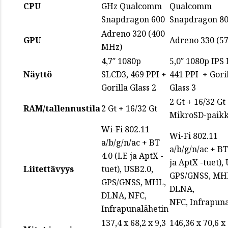
CPU
GHz Qualcomm
Qualcomm
Snapdragon 600
Snapdragon 8
Adreno 320 (400
GPU
Adreno 330 (5
MHz)
4,7″ 1080p
5,0″ 1080p IPS
Näyttö
SLCD3, 469 PPI +
441 PPI + Gori
Gorilla Glass 2
Glass 3
2 Gt + 16/32 Gt
RAM/tallennustila
2 Gt + 16/32 Gt
MikroSD-paik
Wi-Fi 802.11
Wi-Fi 802.11
a/b/g/n/ac + BT
a/b/g/n/ac + BT
4.0 (LE ja AptX -
ja AptX -tuet),
Liitettävyys
tuet), USB2.0,
GPS/GNSS, MH
GPS/GNSS, MHL,
DLNA,
DLNA, NFC,
NFC, Infrapuna
Infrapunalähetin
137,4 x 68,2 x 9,3
146,36 x 70,6 x