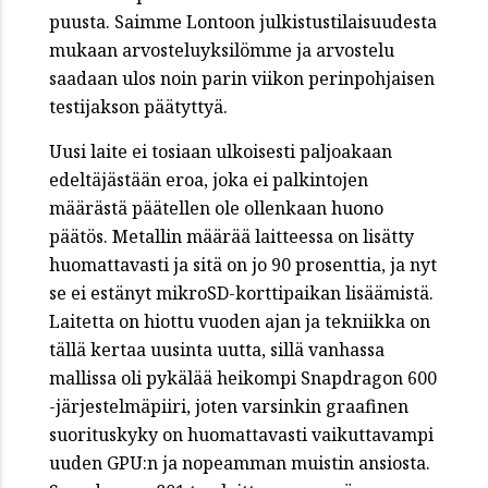
puusta. Saimme Lontoon julkistustilaisuudesta
mukaan arvosteluyksilömme ja arvostelu
saadaan ulos noin parin viikon perinpohjaisen
testijakson päätyttyä.
Uusi laite ei tosiaan ulkoisesti paljoakaan
edeltäjästään eroa, joka ei palkintojen
määrästä päätellen ole ollenkaan huono
päätös. Metallin määrää laitteessa on lisätty
huomattavasti ja sitä on jo 90 prosenttia, ja nyt
se ei estänyt mikroSD-korttipaikan lisäämistä.
Laitetta on hiottu vuoden ajan ja tekniikka on
tällä kertaa uusinta uutta, sillä vanhassa
mallissa oli pykälää heikompi Snapdragon 600
-järjestelmäpiiri, joten varsinkin graafinen
suorituskyky on huomattavasti vaikuttavampi
uuden GPU:n ja nopeamman muistin ansiosta.