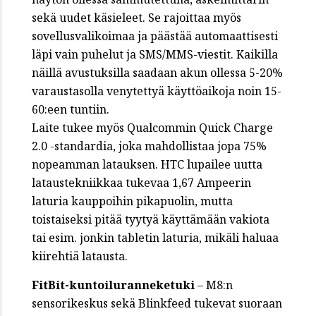
sekä uudet käsieleet. Se rajoittaa myös
sovellusvalikoimaa ja päästää automaattisesti
läpi vain puhelut ja SMS/MMS-viestit. Kaikilla
näillä avustuksilla saadaan akun ollessa 5-20%
varaustasolla venytettyä käyttöaikoja noin 15-
60:een tuntiin.
Laite tukee myös Qualcommin Quick Charge
2.0 -standardia, joka mahdollistaa jopa 75%
nopeamman latauksen. HTC lupailee uutta
lataustekniikkaa tukevaa 1,67 Ampeerin
laturia kauppoihin pikapuolin, mutta
toistaiseksi pitää tyytyä käyttämään vakiota
tai esim. jonkin tabletin laturia, mikäli haluaa
kiirehtiä latausta.
FitBit-kuntoiluranneketuki
– M8:n
sensorikeskus sekä Blinkfeed tukevat suoraan