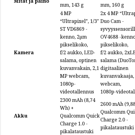
Mitat ja paino
mm, 143 g
mm, 160 g
4 MP
2x 4 MP “Ultrap
“Ultrapixel”, 1/3″
Duo Cam -
ST VD6869 -
syvyyssensorill
kenno, 2µm
OV4688 -kenno
pikselikoko,
pikselikoko,
Kamera
f/2 aukko, LED-
f/2 aukko, 2xL
salama, optinen
salama (DuoTo
kuvanvakain, 2,1
digitaalinen
MP webcam,
kuvanvakaaja,
1080p-
webcam,
videotallennus
1080p-videota
2300 mAh (8,74
2600 mAh (9,8
Wh) +
Qualcomm Qui
Akku
Qualcomm Quick
Charge 2.0 -
Charge 1.0 -
pikalataustuki
pikalataustuki