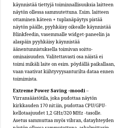
käynnistää tiettyjä toiminnallisuuksia laitteen
näytön ollessa sammutettuna. Esim. laitteen
ottaminen käteen + tuplanäpäytys pistää
näytön päälle, pyyhkäisy oikealle käynnistää
Blinkfeedin, vasemmalle widget-paneelin ja
alaspäin pyyhkäisy käynnistää
äänentunnistuksella toimivan soitto-
ominaisuuden. Valitettavasti osa näistä ei
toimi mikäli laite on esim. pöydällä paikallaan,
vaan vaativat kiihtyvyysanturilta dataa ennen
toimimista.
Extreme Power Saving -moodi
–
Virransäästötila, joka pudottaa näytön
kirkkauden 170 nit:iin, pudottaa CPU/GPU-
kellotaajuudet 1,2 GHz/320 MHz -tasolle.
Asetus sammuttaa myös vibran, datayhteyden
näytön ollessa sammutettuna, askelmittarin