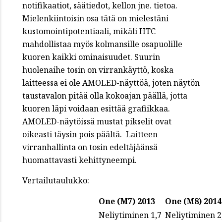
notifikaatiot, säätiedot, kellon jne. tietoa.
Mielenkiintoisin osa tätä on mielestäni
kustomointipotentiaali, mikäli HTC
mahdollistaa myös kolmansille osapuolille
kuoren kaikki ominaisuudet. Suurin
huolenaihe tosin on virrankäyttö, koska
laitteessa ei ole AMOLED-näyttöä, joten näytön
taustavalon pitää olla kokoajan päällä, jotta
kuoren läpi voidaan esittää grafiikkaa.
AMOLED-näytöissä mustat pikselit ovat
oikeasti täysin pois päältä. Laitteen
virranhallinta on tosin edeltäjäänsä
huomattavasti kehittyneempi.
Vertailutaulukko:
One (M7) 2013
One (M8) 2014
Neliytiminen 1,7
Neliytiminen 2