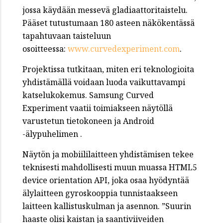
jossa käydään messevä gladiaattoritaistelu.
Pääset tutustumaan 180 asteen näkökentässä
tapahtuvaan taisteluun
osoitteessa:
www.curvedexperiment.com
.
Projektissa tutkitaan, miten eri teknologioita
yhdistämällä voidaan luoda vaikuttavampi
katselukokemus. Samsung Curved
Experiment vaatii toimiakseen näytöllä
varustetun tietokoneen ja Android
-älypuhelimen .
Näytön ja mobiililaitteen yhdistämisen tekee
teknisesti mahdollisesti muun muassa HTML5
device orientation API, joka osaa hyödyntää
älylaitteen gyroskooppia tunnistaakseen
laitteen kallistuskulman ja asennon. ”Suurin
haaste olisi kaistan ja saantiviiveiden