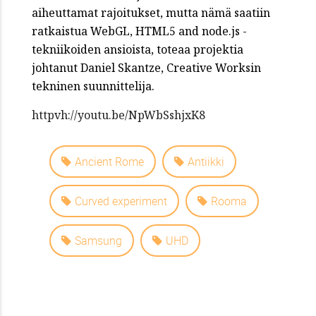
aiheuttamat rajoitukset, mutta nämä saatiin
ratkaistua WebGL, HTML5 and node.js -
tekniikoiden ansioista, toteaa projektia
johtanut Daniel Skantze, Creative Worksin
tekninen suunnittelija.
httpvh://youtu.be/NpWbSshjxK8
Ancient Rome
Antiikki
Curved experiment
Rooma
Samsung
UHD