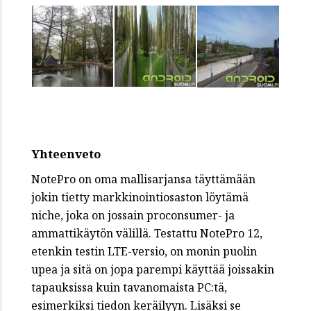
Yhteenveto
NotePro on oma mallisarjansa täyttämään
jokin tietty markkinointiosaston löytämä
niche, joka on jossain proconsumer- ja
ammattikäytön välillä. Testattu NotePro 12,
etenkin testin LTE-versio, on monin puolin
upea ja sitä on jopa parempi käyttää joissakin
tapauksissa kuin tavanomaista PC:tä,
esimerkiksi tiedon keräilyyn. Lisäksi se