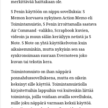
merkittävää haittakaan ole.
S Penin käyttöön on nippu sovelluksia: S
Memon korvaava nykyinen Action Memo eli
Toimintamuistio, S Penin irroittamalla saatava
Air Command -valikko, Scrapbook kuvien,
videoin ja muun sälän keräilyyn netistä ja S
Note. S Note on yhtä käyttökelvoton kuin
aikaisemminkin, mutta nykyisin sen saa
synkronoimaan suoraan Evernoteen joko
kuvan tai tekstin kera.
Toimintomuisto on ihan näppärä
ponnahdussovelluksena, mutta en oikein
keksinyt sille käyttöä. Toimintamuistiolla
kirjoitettuihin lappuihin voi kuitenkin liittää
toimintoja, joilla voidaan availla sovelluksia,
mille joku näppärä varmaan keksii käyttöä.