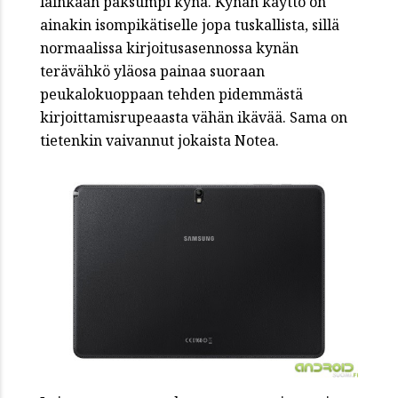
lainkaan paksumpi kynä. Kynän käyttö on
ainakin isompikätiselle jopa tuskallista, sillä
normaalissa kirjoitusasennossa kynän
terävähkö yläosa painaa suoraan
peukalokuoppaan tehden pidemmästä
kirjoittamisrupeaasta vähän ikävää. Sama on
tietenkin vaivannut jokaista Notea.