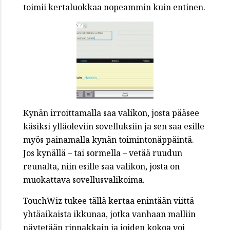
toimii kertaluokkaa nopeammin kuin entinen.
Kynän irroittamalla saa valikon, josta pääsee
käsiksi ylläoleviin sovelluksiin ja sen saa esille
myös painamalla kynän toimintonäppäintä.
Jos kynällä – tai sormella – vetää ruudun
reunalta, niin esille saa valikon, josta on
muokattava sovellusvalikoima.
TouchWiz tukee tällä kertaa enintään viittä
yhtäaikaista ikkunaa, jotka vanhaan malliin
näytetään rinnakkain ja joiden kokoa voi