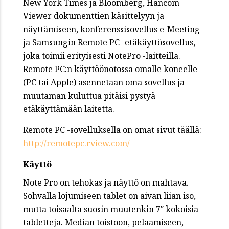
New York Times ja Bloomberg, Hancom
Viewer dokumenttien käsittelyyn ja
näyttämiseen, konferenssisovellus e-Meeting
ja Samsungin Remote PC -etäkäyttösovellus,
joka toimii erityisesti NotePro -laitteilla.
Remote PC:n käyttöönotossa omalle koneelle
(PC tai Apple) asennetaan oma sovellus ja
muutaman kuluttua pitäisi pystyä
etäkäyttämään laitetta.
Remote PC -sovelluksella on omat sivut täällä:
http://remotepc.rview.com/
Käyttö
Note Pro on tehokas ja näyttö on mahtava.
Sohvalla lojumiseen tablet on aivan liian iso,
mutta toisaalta suosin muutenkin 7″ kokoisia
tabletteja. Median toistoon, pelaamiseen,