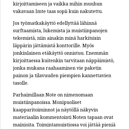
kirjoittamiseen ja vaikka mihin muuhun
vakavaan Imte taas sopii kuin nakutettu.
Jos työmatkakäyttö edellyttää lähinnä
surftaamista, lukemista ja muistiinpanojen
tekemistä, niin ainakin minä harkitsisin
läppärin jättämistä konttorille. Myös
jonkinlainen etäkäyttö onnistuu. Enemmän
kirjoittaessa kuitenkin tarvitaan näppäimistö,
jonka mukana raahaaminen vie paketin
painon ja tilavuuden piempien kannettavien
tasolle.
Parhaimillaan Note on nimenomaan
muistiinpanoissa. Monipuoliset
kaapparitoiminnot ja näytöllä näkyvin
materiaalin kommentointi Noten tapaan ovat
mainioita. Toimintamuistiossa voi jättää pieniä