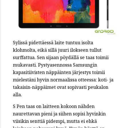
Sylissä pidettäessä laite tuntuu isolta
klohmolta, eikä sillä juuri ilokseen tullut
surffattua. Sen sijaan pöydällä se taas toimii
mukavasti. Pystyasennossa Samsungin
kapasitiivisten näppäinten järjestys toimii
mielestäni hyvin normaalissa otteessa: koti- ja
takaisin-näppäimet ovat sopivasti peukalon
alla.
S Pen taas on laitteen kokoon nähden
naurettavan pieni ja siihen sopisi hyvinkin
viisikin senttiä pidempi, mutta ei ehkä