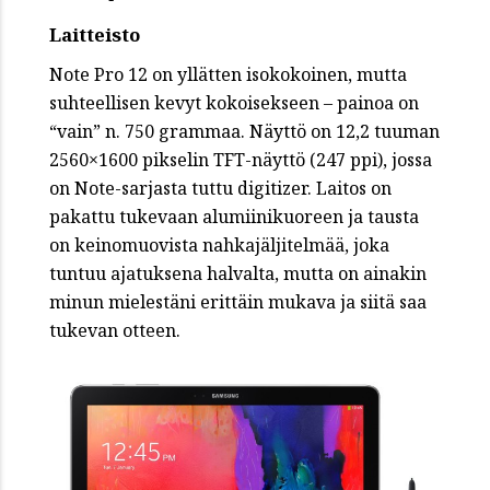
Laitteisto
Note Pro 12 on yllätten isokokoinen, mutta
suhteellisen kevyt kokoisekseen – painoa on
“vain” n. 750 grammaa. Näyttö on 12,2 tuuman
2560×1600 pikselin TFT-näyttö (247 ppi), jossa
on Note-sarjasta tuttu digitizer. Laitos on
pakattu tukevaan alumiinikuoreen ja tausta
on keinomuovista nahkajäljitelmää, joka
tuntuu ajatuksena halvalta, mutta on ainakin
minun mielestäni erittäin mukava ja siitä saa
tukevan otteen.