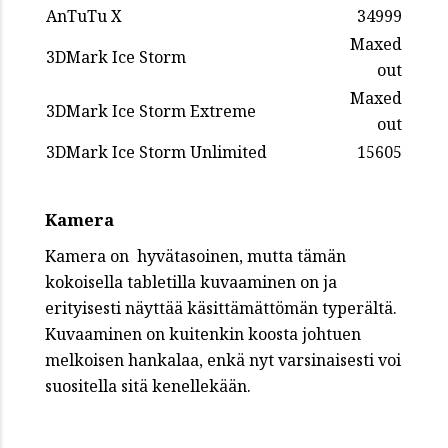
AnTuTu X
34999
Maxed
3DMark Ice Storm
out
Maxed
3DMark Ice Storm Extreme
out
3DMark Ice Storm Unlimited
15605
Kamera
Kamera on hyvätasoinen, mutta tämän
kokoisella tabletilla kuvaaminen on ja
erityisesti näyttää käsittämättömän typerältä.
Kuvaaminen on kuitenkin koosta johtuen
melkoisen hankalaa, enkä nyt varsinaisesti voi
suositella sitä kenellekään.