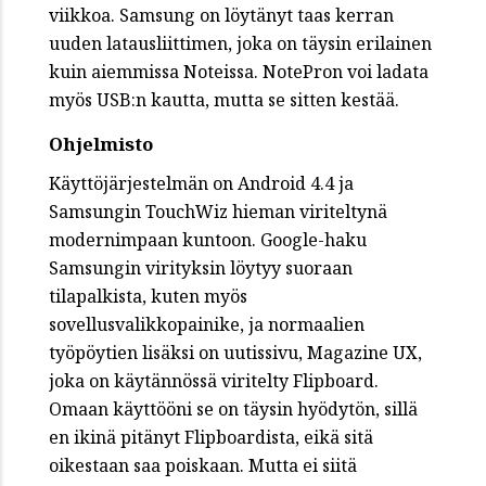
viikkoa. Samsung on löytänyt taas kerran
uuden latausliittimen, joka on täysin erilainen
kuin aiemmissa Noteissa. NotePron voi ladata
myös USB:n kautta, mutta se sitten kestää.
Ohjelmisto
Käyttöjärjestelmän on Android 4.4 ja
Samsungin TouchWiz hieman viriteltynä
modernimpaan kuntoon. Google-haku
Samsungin virityksin löytyy suoraan
tilapalkista, kuten myös
sovellusvalikkopainike, ja normaalien
työpöytien lisäksi on uutissivu, Magazine UX,
joka on käytännössä viritelty Flipboard.
Omaan käyttööni se on täysin hyödytön, sillä
en ikinä pitänyt Flipboardista, eikä sitä
oikestaan saa poiskaan. Mutta ei siitä