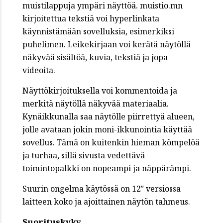
muistilappuja ympäri näyttöä. muistio.mn
kirjoitettua tekstiä voi hyperlinkata
käynnistämään sovelluksia, esimerkiksi
puhelimen. Leikekirjaan voi kerätä näytöllä
näkyvää sisältöä, kuvia, tekstiä ja jopa
videoita.
Näyttökirjoituksella voi kommentoida ja
merkitä näytöllä näkyvää materiaalia.
Kynäikkunalla saa näytölle piirrettyä alueen,
jolle avataan jokin moni-ikkunointia käyttää
sovellus. Tämä on kuitenkin hieman kömpelöä
ja turhaa, sillä sivusta vedettävä
toimintopalkki on nopeampi ja näppärämpi.
Suurin ongelma käytössä on 12″ versiossa
laitteen koko ja ajoittainen näytön tahmeus.
Suorituskyky