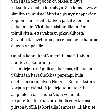
Sen sijaan Scrapbook on oikeasti hyvä
keksintö asioiden keräilyyn. Sen kanssa www-
sivuilta tai muista lähteistä pystyy näppärästi
kopioimaan asioita talteen ja katselemaan
jälkeenpäin. Yksinkertaisimmillaan tämä
toimii siten, että valitaan pikavalikosta
Scrapbook-sovellus ja piirretään neliö halutun
alueen ympärille.
Omalta kannaltani kuitenkin merkittävin
muutos oli Samsungin
käsinkirjoitusnäppiksen korjaus, sillä se on
vähintään kertaluokkaa parempi kuin
edellisen sukupolven Notessa. Koko tekstin voi
korjata piirtämällä ja kirjoitetun tekstin
alapuolella on “nauha”, jota vetämällä
kirjoitettua tekstiä voi kelailla edestakaisin
piirtonäytöllä ja korjailla lennossa. Lisäksi se