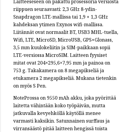
Laitteeseseen on pakattu prosessoria versiosta
riippuen seuraavasti: 2,3 GHz 8-ydin-
Snapdragon LTE-mallissa tai 1,9 + 1,3 GHz
kahdeksan ytimen Exynos wifi-mallissa.
Liitännät ovat normaalit BT, USB3 MHL-tuella,
Wifi, LTE, MicroSD, MicroUSB, GPS+Glonass,
3,5 mm kuulokeliitin ja SIM-paikkaan sopii
LTE-versiossa MicroSIM. Laitteen fyysiset
mitat ovat 204×295,6×7,95 mm ja painoa on
753 g. Takakamera on 8 megapikseliä ja
etukamera 2 megapikseliä. Mukana tietenkin
on myös S Pen.
NoteProssa on 9550 mAh akku, joka pyörittää
laitetta vähintään koko työpäivän, mutta
jatkuvalla kevyehköllä käytöllä menee
varmasti kaksikin. Satunnainen surffaus ja
virransäästö pitää laitteen hengissä toista