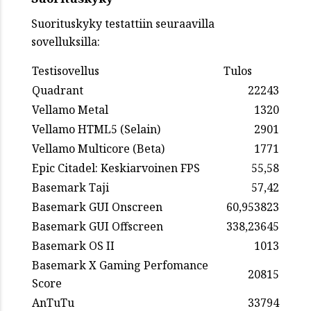
Suorituskyky testattiin seuraavilla
sovelluksilla:
Testisovellus
Tulos
Quadrant
22243
Vellamo Metal
1320
Vellamo HTML5 (Selain)
2901
Vellamo Multicore (Beta)
1771
Epic Citadel: Keskiarvoinen FPS
55,58
Basemark Taji
57,42
Basemark GUI Onscreen
60,953823
Basemark GUI Offscreen
338,23645
Basemark OS II
1013
Basemark X Gaming Perfomance
20815
Score
AnTuTu
33794