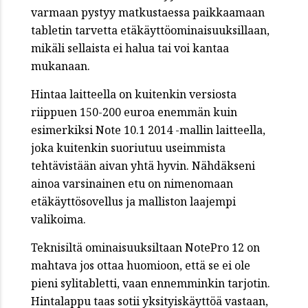
varmaan pystyy matkustaessa paikkaamaan
tabletin tarvetta etäkäyttöominaisuuksillaan,
mikäli sellaista ei halua tai voi kantaa
mukanaan.
Hintaa laitteella on kuitenkin versiosta
riippuen 150-200 euroa enemmän kuin
esimerkiksi Note 10.1 2014 -mallin laitteella,
joka kuitenkin suoriutuu useimmista
tehtävistään aivan yhtä hyvin. Nähdäkseni
ainoa varsinainen etu on nimenomaan
etäkäyttösovellus ja malliston laajempi
valikoima.
Teknisiltä ominaisuuksiltaan NotePro 12 on
mahtava jos ottaa huomioon, että se ei ole
pieni sylitabletti, vaan ennemminkin tarjotin.
Hintalappu taas sotii yksityiskäyttöä vastaan,