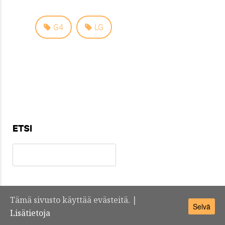
G4
LG
ETSI
Tämä sivusto käyttää evästeitä. |
Selvä
Teknosuomi.fi -
Yhteystiedot
Lisätietoja