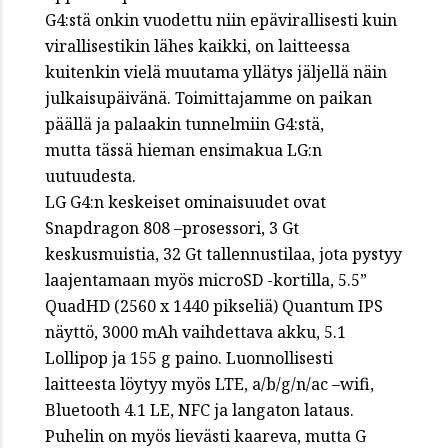
G4:stä onkin vuodettu niin epävirallisesti kuin
virallisestikin lähes kaikki, on laitteessa
kuitenkin vielä muutama yllätys jäljellä näin
julkaisupäivänä. Toimittajamme on paikan
päällä ja palaakin tunnelmiin G4:stä,
mutta tässä hieman ensimakua LG:n
uutuudesta.
LG G4:n keskeiset ominaisuudet ovat
Snapdragon 808 –prosessori, 3 Gt
keskusmuistia, 32 Gt tallennustilaa, jota pystyy
laajentamaan myös microSD -kortilla, 5.5”
QuadHD (2560 x 1440 pikseliä) Quantum IPS
näyttö, 3000 mAh vaihdettava akku, 5.1
Lollipop ja 155 g paino. Luonnollisesti
laitteesta löytyy myös LTE, a/b/g/n/ac –wifi,
Bluetooth 4.1 LE, NFC ja langaton lataus.
Puhelin on myös lievästi kaareva, mutta G