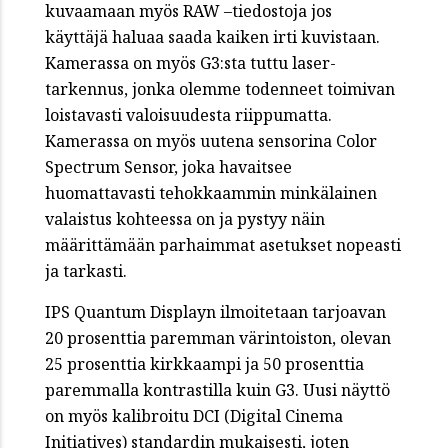
kuvaamaan myös RAW –tiedostoja jos
käyttäjä haluaa saada kaiken irti kuvistaan.
Kamerassa on myös G3:sta tuttu laser-
tarkennus, jonka olemme todenneet toimivan
loistavasti valoisuudesta riippumatta.
Kamerassa on myös uutena sensorina Color
Spectrum Sensor, joka havaitsee
huomattavasti tehokkaammin minkälainen
valaistus kohteessa on ja pystyy näin
määrittämään parhaimmat asetukset nopeasti
ja tarkasti.
IPS Quantum Displayn ilmoitetaan tarjoavan
20 prosenttia paremman värintoiston, olevan
25 prosenttia kirkkaampi ja 50 prosenttia
paremmalla kontrastilla kuin G3. Uusi näyttö
on myös kalibroitu DCI (Digital Cinema
Initiatives) standardin mukaisesti, joten