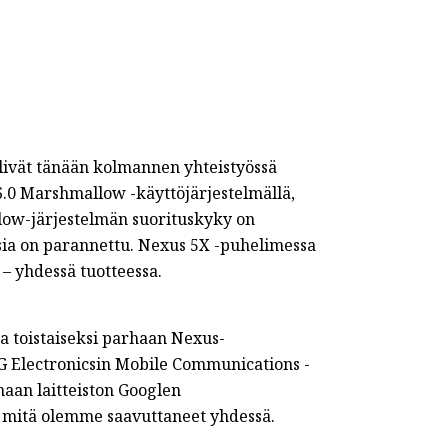
telivät tänään kolmannen yhteistyössä
.0 Marshmallow -käyttöjärjestelmällä,
llow-järjestelmän suorituskyky on
sia on parannettu. Nexus 5X -puhelimessa
– yhdessä tuotteessa.
sa toistaiseksi parhaan Nexus-
LG Electronicsin Mobile Communications -
haan laitteiston Googlen
ä, mitä olemme saavuttaneet yhdessä.