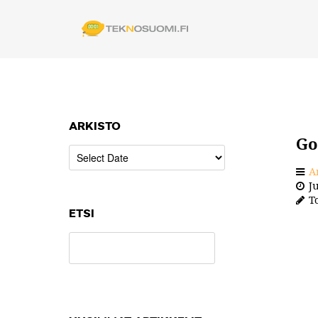
ARKISTO
Go
A
Ju
To
ETSI