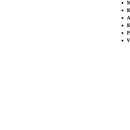
M
K
K
P
V