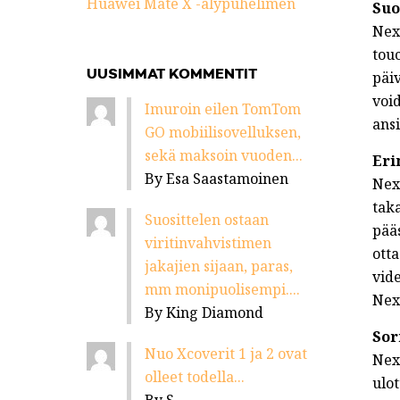
Huawei Mate X -älypuhelimen
Suo
Nexu
tou
UUSIMMAT KOMMENTIT
päi
voi
Imuroin eilen TomTom
ans
GO mobiilisovelluksen,
sekä maksoin vuoden...
Eri
By Esa Saastamoinen
Nex
tak
Suosittelen ostaan
pää
viritinvahvistimen
otta
jakajien sijaan, paras,
vide
mm monipuolisempi....
Nex
By King Diamond
Sor
Nuo Xcoverit 1 ja 2 ovat
Nex
olleet todella...
ulot