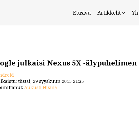
Etusivu
Artikkelit
Yh
ogle julkaisi Nexus 5X -älypuhelimen
ndroid
lkaistu: tiistai, 29 syyskuun 2015 21:35
imittanut:
Aukusti Nisula