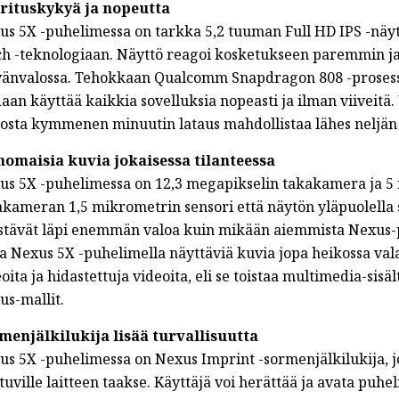
rituskykyä ja nopeutta
s 5X -puhelimessa on tarkka 5,2 tuuman Full HD IPS -näytt
ch -teknologiaan. Näyttö reagoi kosketukseen paremmin ja
vänvalossa. Tehokkaan Qualcomm Snapdragon 808 -prosesso
daan käyttää kaikkia sovelluksia nopeasti ja ilman viiveit
iosta kymmenen minuutin lataus mahdollistaa lähes neljän
nomaisia kuvia jokaisessa tilanteessa
us 5X -puhelimessa on 12,3 megapikselin takakamera ja 5
akameran 1,5 mikrometrin sensori että näytön yläpuolella s
stävät läpi enemmän valoa kuin mikään aiemmista Nexus-pu
a Nexus 5X -puhelimella näyttäviä kuvia jopa heikossa vala
oita ja hidastettuja videoita, eli se toistaa multimedia-s
us-mallit.
menjälkilukija lisää turvallisuutta
us 5X -puhelimessa on Nexus Imprint -sormenjälkilukija, jo
tuville laitteen taakse. Käyttäjä voi herättää ja avata puh