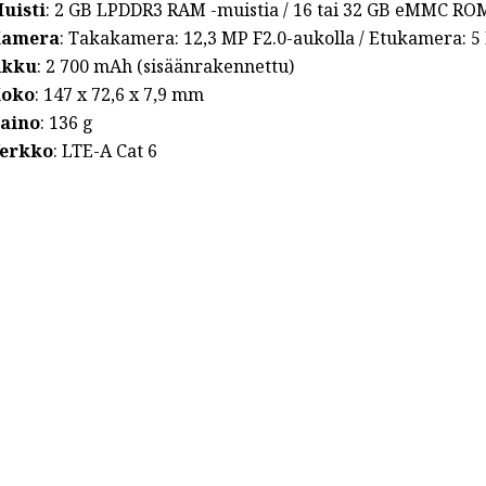
uisti
: 2 GB LPDDR3 RAM -muistia / 16 tai 32 GB eMMC ROM
amera
: Takakamera: 12,3 MP F2.0-aukolla / Etukamera: 5
Akku
: 2 700 mAh (sisäänrakennettu)
oko
: 147 x 72,6 x 7,9 mm
aino
: 136 g
erkko
: LTE-A Cat 6