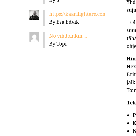
By S
Yhd
suju
https://kaarilighters.com/jalleenmyyja
By Esa Edvik
– O
suu
No vihdoinkin....
täh
By Topi
ohje
Hin
Nex
Brit
jäl
Toi
Tek
P
K
N