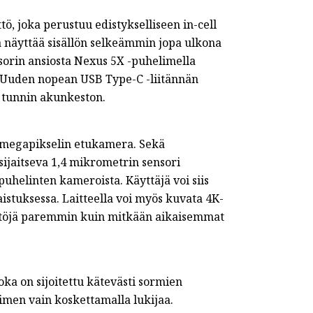
ö, joka perustuu edistykselliseen in-cell
 näyttää sisällön selkeämmin jopa ulkona
rin ansiosta Nexus 5X -puhelimella
ä. Uuden nopean USB Type-C -liitännän
 tunnin akunkeston.
 megapikselin etukamera. Sekä
ijaitseva 1,4 mikrometrin sensori
helinten kameroista. Käyttäjä voi siis
istuksessa. Laitteella voi myös kuvata 4K-
isältöjä paremmin kuin mitkään aikaisemmat
ka on sijoitettu kätevästi sormien
elimen vain koskettamalla lukijaa.