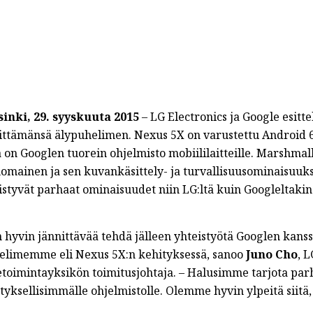
sinki, 29. syyskuuta 2015
– LG Electronics ja Google esit
ittämänsä älypuhelimen. Nexus 5X on varustettu Android 6
a on Googlen tuorein ohjelmisto mobiililaitteille. Marshma
nomainen ja sen kuvankäsittely- ja turvallisuusominaisuuk
styvät parhaat ominaisuudet niin LG:ltä kuin Googleltakin 
 hyvin jännittävää tehdä jälleen yhteistyötä Googlen kans
elimemme eli Nexus 5X:n kehityksessä, sanoo
Juno Cho
, 
ketoimintayksikön toimitusjohtaja. – Halusimme tarjota par
styksellisimmälle ohjelmistolle. Olemme hyvin ylpeitä siit