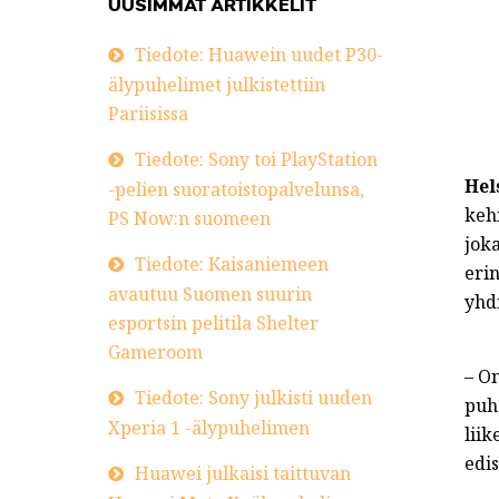
UUSIMMAT ARTIKKELIT
Tiedote: Huawein uudet P30-
älypuhelimet julkistettiin
Pariisissa
Tiedote: Sony toi PlayStation
Hel
-pelien suoratoistopalvelunsa,
keh
PS Now:n suomeen
jok
Tiedote: Kaisaniemeen
eri
avautuu Suomen suurin
yhdi
esportsin pelitila Shelter
Gameroom
– On
Tiedote: Sony julkisti uuden
puh
Xperia 1 -älypuhelimen
lii
edi
Huawei julkaisi taittuvan