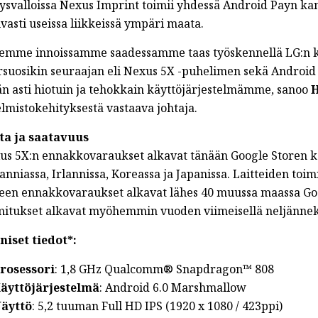
ysvalloissa Nexus Imprint toimii yhdessä Android Payn ka
vasti useissa liikkeissä ympäri maata.
t/...
lemme innoissamme saadessamme taas työskennellä LG:n ka
rsuosikin seuraajan eli Nexus 5X -puhelimen sekä Android
än asti hiotuin ja tehokkain käyttöjärjestelmämme, sanoo
H
lmistokehityksestä vastaava johtaja.
ta ja saatavuus
us 5X:n ennakkovaraukset alkavat tänään Google Storen kau
anniassa, Irlannissa, Koreassa ja Japanissa. Laitteiden toi
keen ennakkovaraukset alkavat lähes 40 muussa maassa Goog
mitukset alkavat myöhemmin vuoden viimeisellä neljännek
niset tiedot*:
rosessori
: 1,8 GHz Qualcomm® Snapdragon™ 808
äyttöjärjestelmä
: Android 6.0 Marshmallow
äyttö
: 5,2 tuuman Full HD IPS (1920 x 1080 / 423ppi)