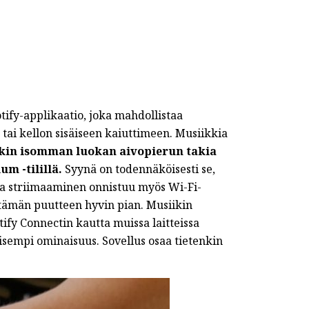
tify-applikaatio, joka mahdollistaa
tai kellon sisäiseen kaiuttimeen. Musiikkia
nkin isomman luokan aivopierun takia
um -tilillä.
Syynä on todennäköisesti se,
lla striimaaminen onnistuu myös Wi-Fi-
 tämän puutteen hyvin pian. Musiikin
tify Connectin kautta muissa laitteissa
isempi ominaisuus. Sovellus osaa tietenkin