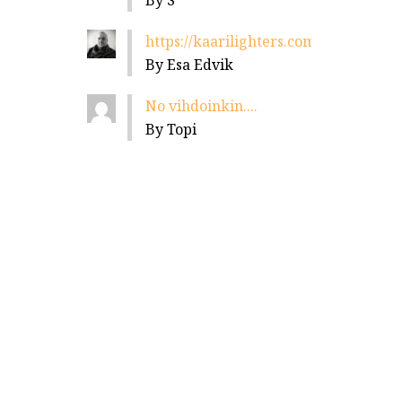
By S
https://kaarilighters.com/jalleenmyyja
By Esa Edvik
No vihdoinkin....
By Topi