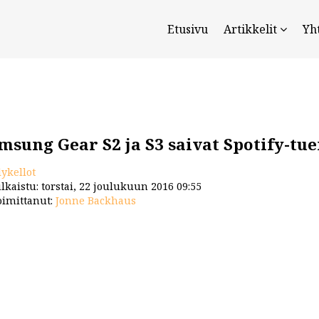
Etusivu
Artikkelit
Yh
msung Gear S2 ja S3 saivat Spotify-tu
lykellot
lkaistu: torstai, 22 joulukuun 2016 09:55
imittanut:
Jonne Backhaus