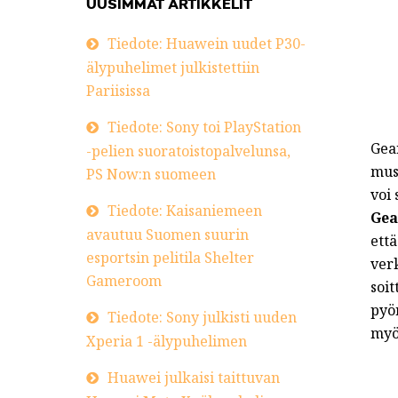
UUSIMMAT ARTIKKELIT
Tiedote: Huawein uudet P30-
älypuhelimet julkistettiin
Pariisissa
Tiedote: Sony toi PlayStation
Gear
-pelien suoratoistopalvelunsa,
musi
PS Now:n suomeen
voi 
Tiedote: Kaisaniemeen
Gea
avautuu Suomen suurin
ett
esportsin pelitila Shelter
ver
Gameroom
soit
pyör
Tiedote: Sony julkisti uuden
myö
Xperia 1 -älypuhelimen
Huawei julkaisi taittuvan