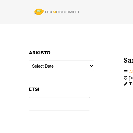
ARKISTO
Sa
Ä
Ju
To
ETSI