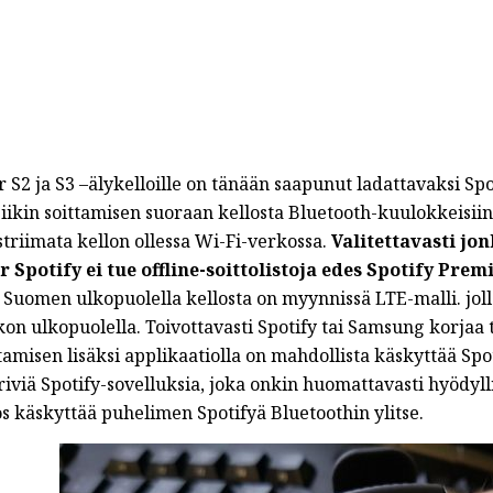
 S2 ja S3 –älykelloille on tänään saapunut ladattavaksi Spo
ikin soittamisen suoraan kellosta Bluetooth-kuulokkeisiin 
striimata kellon ollessa Wi-Fi-verkossa.
Valitettavasti jo
r Spotify ei tue offline-soittolistoja edes Spotify Premi
ä Suomen ulkopuolella kellosta on myynnissä LTE-malli. jo
kon ulkopuolella. Toivottavasti Spotify tai Samsung korjaa
tamisen lisäksi applikaatiolla on mahdollista käskyttää Spo
iviä Spotify-sovelluksia, joka onkin huomattavasti hyödyll
s käskyttää puhelimen Spotifyä Bluetoothin ylitse.