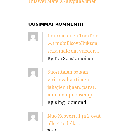
Huawei Mate X -älypuhelimen
UUSIMMAT KOMMENTIT
Imuroin eilen TomTom
GO mobiilisovelluksen,
sekä maksoin vuoden...
By Esa Saastamoinen
Suosittelen ostaan
viritinvahvistimen
jakajien sijaan, paras,
mm monipuolisempi....
By King Diamond
Nuo Xcoverit 1 ja 2 ovat
olleet todella...