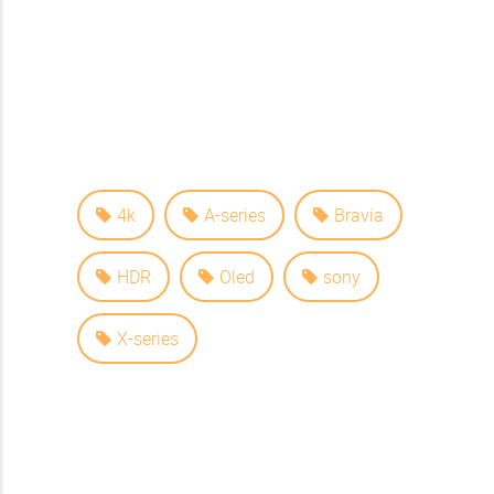
4k
A-series
Bravia
HDR
Oled
sony
X-series