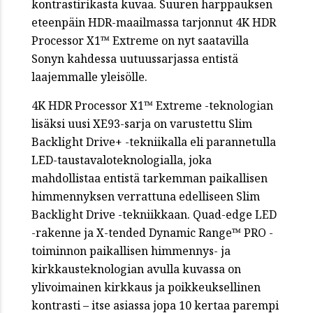
kontrastirikasta kuvaa. Suuren harppauksen
eteenpäin HDR-maailmassa tarjonnut 4K HDR
Processor X1™ Extreme on nyt saatavilla
Sonyn kahdessa uutuussarjassa entistä
laajemmalle yleisölle.
4K HDR Processor X1™ Extreme -teknologian
lisäksi uusi XE93-sarja on varustettu Slim
Backlight Drive+ -tekniikalla eli parannetulla
LED-taustavaloteknologialla, joka
mahdollistaa entistä tarkemman paikallisen
himmennyksen verrattuna edelliseen Slim
Backlight Drive -tekniikkaan. Quad-edge LED
-rakenne ja X-tended Dynamic Range™ PRO -
toiminnon paikallisen himmennys- ja
kirkkausteknologian avulla kuvassa on
ylivoimainen kirkkaus ja poikkeuksellinen
kontrasti – itse asiassa jopa 10 kertaa parempi