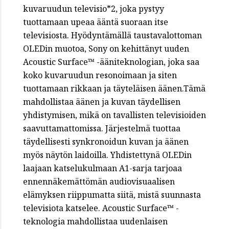
kuvaruudun televisio*2, joka pystyy
tuottamaan upeaa ääntä suoraan itse
televisiosta. Hyödyntämällä taustavalottoman
OLEDin muotoa, Sony on kehittänyt uuden
Acoustic Surface™ -ääniteknologian, joka saa
koko kuvaruudun resonoimaan ja siten
tuottamaan rikkaan ja täyteläisen äänen.Tämä
mahdollistaa äänen ja kuvan täydellisen
yhdistymisen, mikä on tavallisten televisioiden
saavuttamattomissa. Järjestelmä tuottaa
täydellisesti synkronoidun kuvan ja äänen
myös näytön laidoilla. Yhdistettynä OLEDin
laajaan katselukulmaan A1-sarja tarjoaa
ennennäkemättömän audiovisuaalisen
elämyksen riippumatta siitä, mistä suunnasta
televisiota katselee. Acoustic Surface™ -
teknologia mahdollistaa uudenlaisen