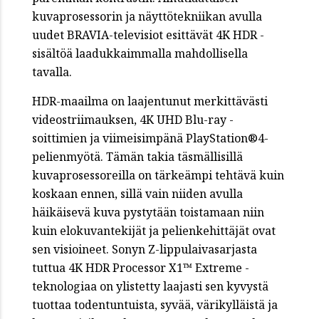
kuvaprosessorin ja näyttötekniikan avulla
uudet BRAVIA-televisiot esittävät 4K HDR -
sisältöä laadukkaimmalla mahdollisella
tavalla.
HDR-maailma on laajentunut merkittävästi
videostriimauksen, 4K UHD Blu-ray -
soittimien ja viimeisimpänä PlayStation®4-
pelienmyötä. Tämän takia täsmällisillä
kuvaprosessoreilla on tärkeämpi tehtävä kuin
koskaan ennen, sillä vain niiden avulla
häikäisevä kuva pystytään toistamaan niin
kuin elokuvantekijät ja pelienkehittäjät ovat
sen visioineet. Sonyn Z-lippulaivasarjasta
tuttua 4K HDR Processor X1™ Extreme -
teknologiaa on ylistetty laajasti sen kyvystä
tuottaa todentuntuista, syvää, värikylläistä ja