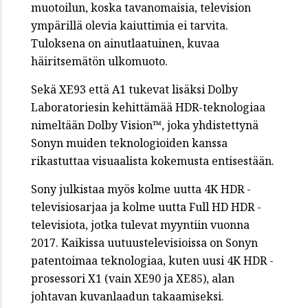
muotoilun, koska tavanomaisia, television
ympärillä olevia kaiuttimia ei tarvita.
Tuloksena on ainutlaatuinen, kuvaa
häiritsemätön ulkomuoto.
Sekä XE93 että A1 tukevat lisäksi Dolby
Laboratoriesin kehittämää HDR-teknologiaa
nimeltään Dolby Vision™, joka yhdistettynä
Sonyn muiden teknologioiden kanssa
rikastuttaa visuaalista kokemusta entisestään.
Sony julkistaa myös kolme uutta 4K HDR -
televisiosarjaa ja kolme uutta Full HD HDR -
televisiota, jotka tulevat myyntiin vuonna
2017. Kaikissa uutuustelevisioissa on Sonyn
patentoimaa teknologiaa, kuten uusi 4K HDR -
prosessori X1 (vain XE90 ja XE85), alan
johtavan kuvanlaadun takaamiseksi.