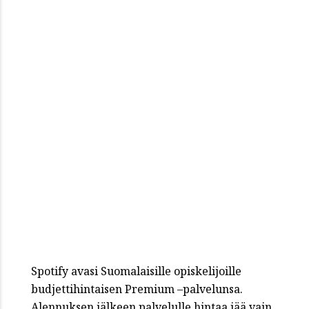
Spotify avasi Suomalaisille opiskelijoille
budjettihintaisen Premium –palvelunsa.
Alennuksen jälkeen palvelulle hintaa jää vain