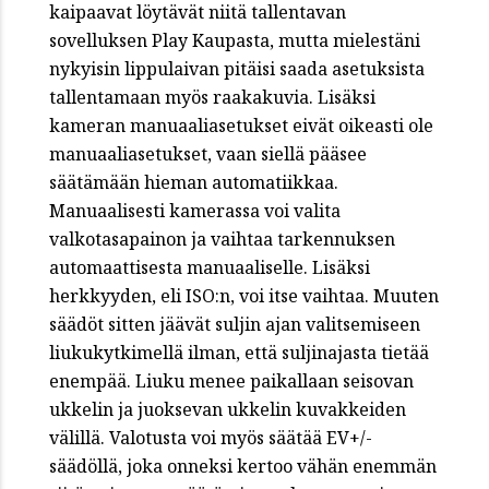
kaipaavat löytävät niitä tallentavan
sovelluksen Play Kaupasta, mutta mielestäni
nykyisin lippulaivan pitäisi saada asetuksista
tallentamaan myös raakakuvia. Lisäksi
kameran manuaaliasetukset eivät oikeasti ole
manuaaliasetukset, vaan siellä pääsee
säätämään hieman automatiikkaa.
Manuaalisesti kamerassa voi valita
valkotasapainon ja vaihtaa tarkennuksen
automaattisesta manuaaliselle. Lisäksi
herkkyyden, eli ISO:n, voi itse vaihtaa. Muuten
säädöt sitten jäävät suljin ajan valitsemiseen
liukukytkimellä ilman, että suljinajasta tietää
enempää. Liuku menee paikallaan seisovan
ukkelin ja juoksevan ukkelin kuvakkeiden
välillä. Valotusta voi myös säätää EV+/-
säädöllä, joka onneksi kertoo vähän enemmän