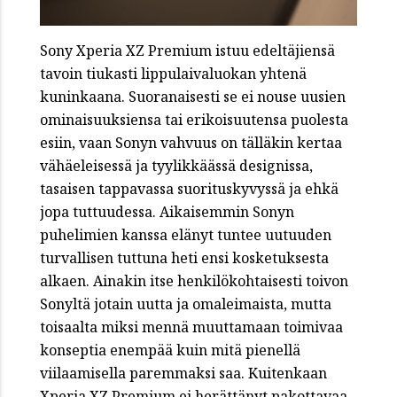
Sony Xperia XZ Premium istuu edeltäjiensä
tavoin tiukasti lippulaivaluokan yhtenä
kuninkaana. Suoranaisesti se ei nouse uusien
ominaisuuksiensa tai erikoisuutensa puolesta
esiin, vaan Sonyn vahvuus on tälläkin kertaa
vähäeleisessä ja tyylikkäässä designissa,
tasaisen tappavassa suorituskyvyssä ja ehkä
jopa tuttuudessa. Aikaisemmin Sonyn
puhelimien kanssa elänyt tuntee uutuuden
turvallisen tuttuna heti ensi kosketuksesta
alkaen. Ainakin itse henkilökohtaisesti toivon
Sonyltä jotain uutta ja omaleimaista, mutta
toisaalta miksi mennä muuttamaan toimivaa
konseptia enempää kuin mitä pienellä
viilaamisella paremmaksi saa. Kuitenkaan
Xperia XZ Premium ei herättänyt pakottavaa