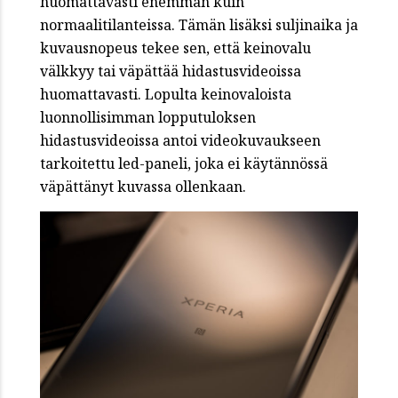
huomattavasti enemmän kuin
normaalitilanteissa. Tämän lisäksi suljinaika ja
kuvausnopeus tekee sen, että keinovalu
välkkyy tai väpättää hidastusvideoissa
huomattavasti. Lopulta keinovaloista
luonnollisimman lopputuloksen
hidastusvideoissa antoi videokuvaukseen
tarkoitettu led-paneli, joka ei käytännössä
väpättänyt kuvassa ollenkaan.