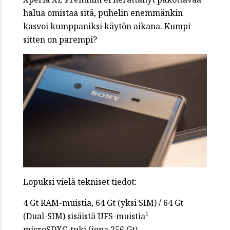
halua omistaa sitä, puhelin enemmänkin
kasvoi kumppaniksi käytön aikana. Kumpi
sitten on parempi?
Lopuksi vielä tekniset tiedot:
4 Gt RAM-muistia, 64 Gt (yksi SIM) / 64 Gt
1
(Dual-SIM) sisäistä UFS-muistia
microSDXC-tuki (jopa 256 Gt)