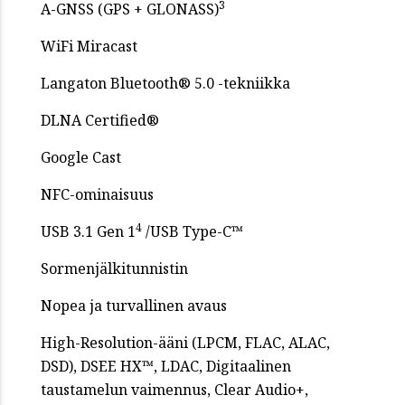
3
A-GNSS (GPS + GLONASS)
WiFi Miracast
Langaton Bluetooth® 5.0 -tekniikka
DLNA Certified®
Google Cast
NFC-ominaisuus
4
USB 3.1 Gen 1
/USB Type-C™
Sormenjälkitunnistin
Nopea ja turvallinen avaus
High-Resolution-ääni (LPCM, FLAC, ALAC,
DSD), DSEE HX™, LDAC, Digitaalinen
taustamelun vaimennus, Clear Audio+,