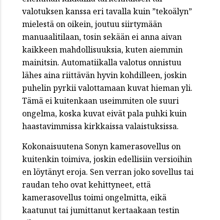
valotuksen kanssa eri tavalla kuin ”tekoälyn”
mielestä on oikein, joutuu siirtymään
manuaalitilaan, tosin sekään ei anna aivan
kaikkeen mahdollisuuksia, kuten aiemmin
mainitsin. Automatiikalla valotus onnistuu
lähes aina riittävän hyvin kohdilleen, joskin
puhelin pyrkii valottamaan kuvat hieman yli.
Tämä ei kuitenkaan useimmiten ole suuri
ongelma, koska kuvat eivät pala puhki kuin
haastavimmissa kirkkaissa valaistuksissa.
Kokonaisuutena Sonyn kamerasovellus on
kuitenkin toimiva, joskin edellisiin versioihin
en löytänyt eroja. Sen verran joko sovellus tai
raudan teho ovat kehittyneet, että
kamerasovellus toimi ongelmitta, eikä
kaatunut tai jumittanut kertaakaan testin