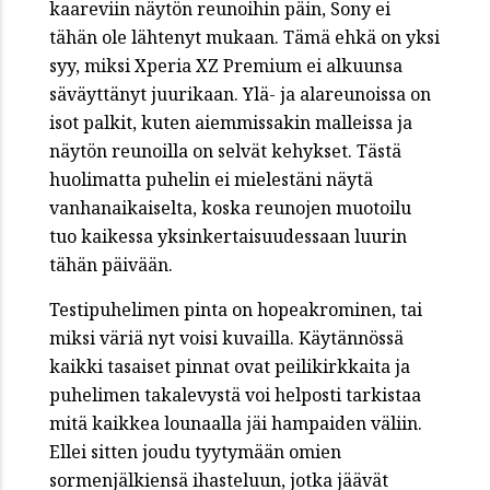
kaareviin näytön reunoihin päin, Sony ei
tähän ole lähtenyt mukaan. Tämä ehkä on yksi
syy, miksi Xperia XZ Premium ei alkuunsa
säväyttänyt juurikaan. Ylä- ja alareunoissa on
isot palkit, kuten aiemmissakin malleissa ja
näytön reunoilla on selvät kehykset. Tästä
huolimatta puhelin ei mielestäni näytä
vanhanaikaiselta, koska reunojen muotoilu
tuo kaikessa yksinkertaisuudessaan luurin
tähän päivään.
Testipuhelimen pinta on hopeakrominen, tai
miksi väriä nyt voisi kuvailla. Käytännössä
kaikki tasaiset pinnat ovat peilikirkkaita ja
puhelimen takalevystä voi helposti tarkistaa
mitä kaikkea lounaalla jäi hampaiden väliin.
Ellei sitten joudu tyytymään omien
sormenjälkiensä ihasteluun, jotka jäävät