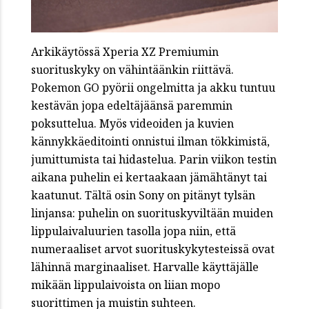
Arkikäytössä Xperia XZ Premiumin
suorituskyky on vähintäänkin riittävä.
Pokemon GO pyörii ongelmitta ja akku tuntuu
kestävän jopa edeltäjäänsä paremmin
poksuttelua. Myös videoiden ja kuvien
kännykkäeditointi onnistui ilman tökkimistä,
jumittumista tai hidastelua. Parin viikon testin
aikana puhelin ei kertaakaan jämähtänyt tai
kaatunut. Tältä osin Sony on pitänyt tylsän
linjansa: puhelin on suorituskyviltään muiden
lippulaivaluurien tasolla jopa niin, että
numeraaliset arvot suorituskykytesteissä ovat
lähinnä marginaaliset. Harvalle käyttäjälle
mikään lippulaivoista on liian mopo
suorittimen ja muistin suhteen.