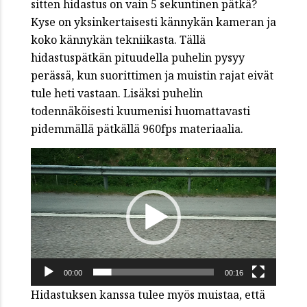
sitten hidastus on vain 5 sekuntinen pätkä?
Kyse on yksinkertaisesti kännykän kameran ja
koko kännykän tekniikasta. Tällä
hidastuspätkän pituudella puhelin pysyy
perässä, kun suorittimen ja muistin rajat eivät
tule heti vastaan. Lisäksi puhelin
todennäköisesti kuumenisi huomattavasti
pidemmällä pätkällä 960fps materiaalia.
Videotoistin
00:00
00:16
Hidastuksen kanssa tulee myös muistaa, että