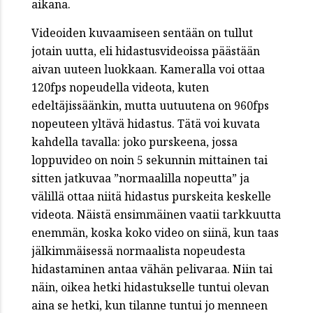
aikana.
Videoiden kuvaamiseen sentään on tullut
jotain uutta, eli hidastusvideoissa päästään
aivan uuteen luokkaan. Kameralla voi ottaa
120fps nopeudella videota, kuten
edeltäjissäänkin, mutta uutuutena on 960fps
nopeuteen yltävä hidastus. Tätä voi kuvata
kahdella tavalla: joko purskeena, jossa
loppuvideo on noin 5 sekunnin mittainen tai
sitten jatkuvaa ”normaalilla nopeutta” ja
välillä ottaa niitä hidastus purskeita keskelle
videota. Näistä ensimmäinen vaatii tarkkuutta
enemmän, koska koko video on siinä, kun taas
jälkimmäisessä normaalista nopeudesta
hidastaminen antaa vähän pelivaraa. Niin tai
näin, oikea hetki hidastukselle tuntui olevan
aina se hetki, kun tilanne tuntui jo menneen