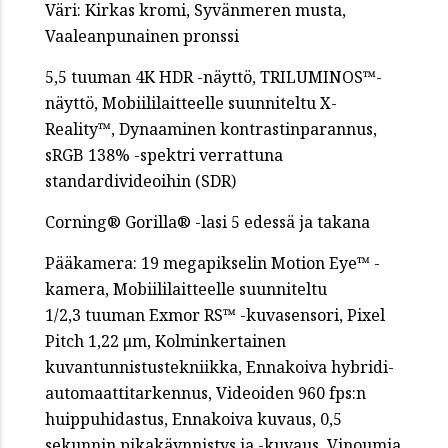
Väri: Kirkas kromi, Syvänmeren musta,
Vaaleanpunainen pronssi
5,5 tuuman 4K HDR -näyttö, TRILUMINOS™-
näyttö, Mobiililaitteelle suunniteltu X-
Reality™, Dynaaminen kontrastinparannus,
sRGB 138% -spektri verrattuna
standardivideoihin (SDR)
Corning® Gorilla® -lasi 5 edessä ja takana
Pääkamera: 19 megapikselin Motion Eye™ -
kamera, Mobiililaitteelle suunniteltu
1/2,3 tuuman Exmor RS™ -kuvasensori, Pixel
Pitch 1,22 μm, Kolminkertainen
kuvantunnistustekniikka, Ennakoiva hybridi-
automaattitarkennus, Videoiden 960 fps:n
huippuhidastus, Ennakoiva kuvaus, 0,5
sekunnin pikakäynnistys ja -kuvaus, Vinoumia