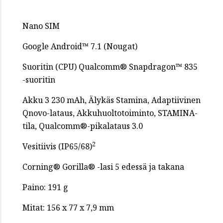
Nano SIM
Google Android™ 7.1 (Nougat)
Suoritin (CPU) Qualcomm® Snapdragon™ 835
-suoritin
Akku 3 230 mAh, Älykäs Stamina, Adaptiivinen
Qnovo-lataus, Akkuhuoltotoiminto, STAMINA-
tila, Qualcomm®-pikalataus 3.0
2
Vesitiivis (IP65/68)
Corning® Gorilla® -lasi 5 edessä ja takana
Paino: 191 g
Mitat: 156 x 77 x 7,9 mm