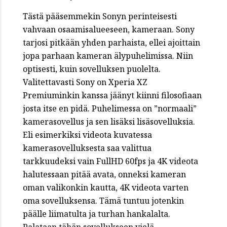
Tästä pääsemmekin Sonyn perinteisesti
vahvaan osaamisalueeseen, kameraan. Sony
tarjosi pitkään yhden parhaista, ellei ajoittain
jopa parhaan kameran älypuhelimissa. Niin
optisesti, kuin sovelluksen puolelta.
Valitettavasti Sony on Xperia XZ
Premiuminkin kanssa jäänyt kiinni filosofiaan
josta itse en pidä. Puhelimessa on ”normaali”
kamerasovellus ja sen lisäksi lisäsovelluksia.
Eli esimerkiksi videota kuvatessa
kamerasovelluksesta saa valittua
tarkkuudeksi vain FullHD 60fps ja 4K videota
halutessaan pitää avata, onneksi kameran
oman valikonkin kautta, 4K videota varten
oma sovelluksensa. Tämä tuntuu jotenkin
päälle liimatulta ja turhan hankalalta.