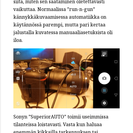
siitä, miten sen säätäminen oletettavasti
vaikuttaa. Normaalissa ”run-n-gun”
kännykkäkuvaamisessa automatiikka on
käytännössä parempi, mutta pari kertaa
jalustalla kuvatessa manuaaliasetuksista oli
iloa.
Sonyn ”SuperiorAUTO” toimii useimmissa
tilanteissa loistavasti. Vasta kun haluaa
enemmän kikkailla tarkennuksen tai