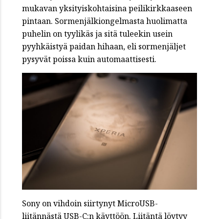
mukavan yksityiskohtaisina peilikirkkaaseen
pintaan. Sormenjälkiongelmasta huolimatta
puhelin on tyylikäs ja sitä tuleekin usein
pyyhkäistyä paidan hihaan, eli sormenjäljet
pysyvät poissa kuin automaattisesti.
Sony on vihdoin siirtynyt MicroUSB-
liitännästä USB-C:n käyttöön. Liitäntä löytyy