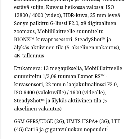
estävä suljin, Kuvaus heikossa valossa: ISO
12800 / 4000 (video), HDR-kuva, 25 mm leveä
Sonyn palkittu G-linssi F2.0, x8 digitaalinen
zoomaus, Mobiililaitteelle suunniteltu
BIONZ™-kuvaprosessori, SteadyShot™ ja
älykäs aktiivinen tila (5-akselinen vakautus),
4K-tallennus
Etukamera: 13 megapikseliä, Mobiililaitteelle
suunniteltu 1/3,06 tuuman Exmor RS™ -
kuvasensori, 22 mm:n laajakulmalinssi F2.0,
ISO 6400 (valokuville) / 1600 (videolle),
SteadyShot™ ja älykäs aktiivinen tila (5-
akselinen vakautus)
GSM GPRS/EDGE (2G), UMTS HSPA+ (3G), LTE
3
(4G) Cat16 ja gigatavuluokan nopeudet