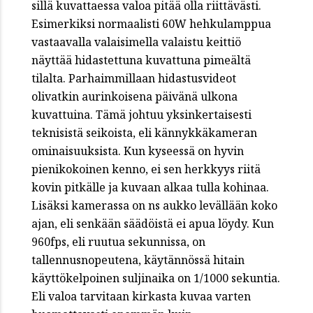
sillä kuvattaessa valoa pitää olla riittävästi.
Esimerkiksi normaalisti 60W hehkulamppua
vastaavalla valaisimella valaistu keittiö
näyttää hidastettuna kuvattuna pimeältä
tilalta. Parhaimmillaan hidastusvideot
olivatkin aurinkoisena päivänä ulkona
kuvattuina. Tämä johtuu yksinkertaisesti
teknisistä seikoista, eli kännykkäkameran
ominaisuuksista. Kun kyseessä on hyvin
pienikokoinen kenno, ei sen herkkyys riitä
kovin pitkälle ja kuvaan alkaa tulla kohinaa.
Lisäksi kamerassa on ns aukko levällään koko
ajan, eli senkään säädöistä ei apua löydy. Kun
960fps, eli ruutua sekunnissa, on
tallennusnopeutena, käytännössä hitain
käyttökelpoinen suljinaika on 1/1000 sekuntia.
Eli valoa tarvitaan kirkasta kuvaa varten