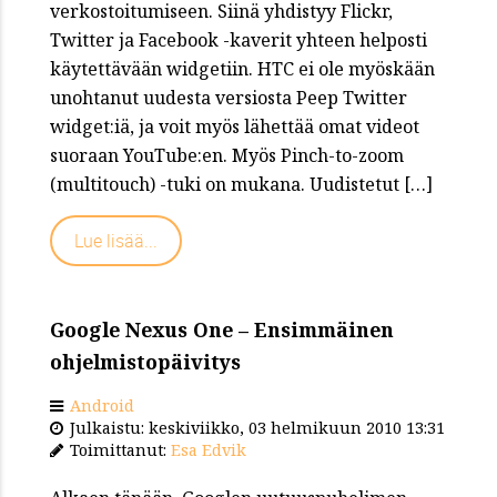
verkostoitumiseen. Siinä yhdistyy Flickr,
Twitter ja Facebook -kaverit yhteen helposti
käytettävään widgetiin. HTC ei ole myöskään
unohtanut uudesta versiosta Peep Twitter
widget:iä, ja voit myös lähettää omat videot
suoraan YouTube:en. Myös Pinch-to-zoom
(multitouch) -tuki on mukana. Uudistetut […]
Lue lisää...
Google Nexus One – Ensimmäinen
ohjelmistopäivitys
Android
Julkaistu: keskiviikko, 03 helmikuun 2010 13:31
Toimittanut:
Esa Edvik