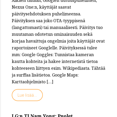
Alkaen tänään, Googlen uutuuspuhelimen,
Nexus One:n, käyttäjät saavat
päivitysehdotuksen puhelimeensa.
Päivityksen saa joko OTA-tyyppisenä
(langattomasti) tai manuaalisesti. Päivitys tuo
muutaman odotetun ominaisuuden sekä
korjaa havaittuja ongelmia joita käyttäjät ovat
raportoineet Googlelle. Päivityksessä tulee
mm: Google Goggles: Tunnistaa kameran
kautta kohteita ja hakee internetistä tietoa
kohteeseen liittyen esim. Wikipediasta. Tähtää
ja surffaa lisätietoa. Google Maps:
Karttaohjelmisto […]
Lue lisää...
LG:n TJ Nam Yong: Puolet