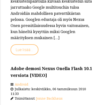
keskustelupalstoilla kiivaan keskustelun siitä
jarruttaako Google multitouchin tuloa
Androidiin mahdollisen patenttikiistan
pelossa. Googlen edustaja oli myös Nexus
Onen pressitilaisuudessa hyvin vaitonainen,
kun häneltä kysyttiin miksi Googlen
määrityksen mukainen […]
Lue lisää...
Adobe demosi Nexus Onella Flash 10.1
versiota [VIDEO]
Android
Julkaistu: keskiviikko, 06 tammikuun 2010
11:33
Toimittanut:
Jonne Backhaus