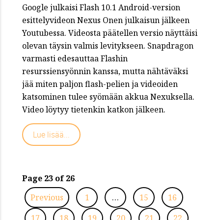
Google julkaisi Flash 10.1 Android-version
esittelyvideon Nexus Onen julkaisun jälkeen
Youtubessa. Videosta päätellen versio näyttäisi
olevan täysin valmis levitykseen. Snapdragon
varmasti edesauttaa Flashin
resurssiensyönnin kanssa, mutta nähtäväksi
jää miten paljon flash-pelien ja videoiden
katsominen tulee syömään akkua Nexuksella.
Video löytyy tietenkin katkon jälkeen.
Lue lisää...
Page 23 of 26
Previous
1
…
15
16
17
18
19
20
21
22