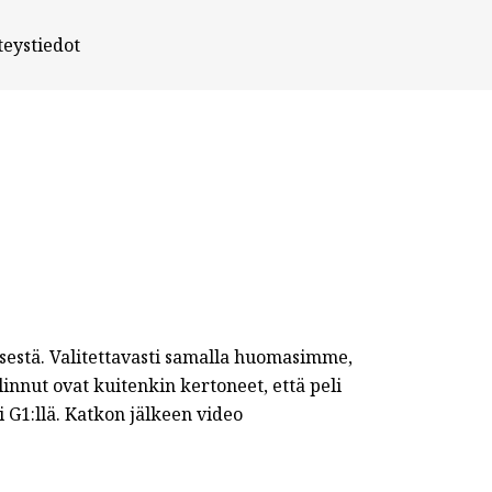
teystiedot
stä. Valitettavasti samalla huomasimme,
nnut ovat kuitenkin kertoneet, että peli
i G1:llä. Katkon jälkeen video