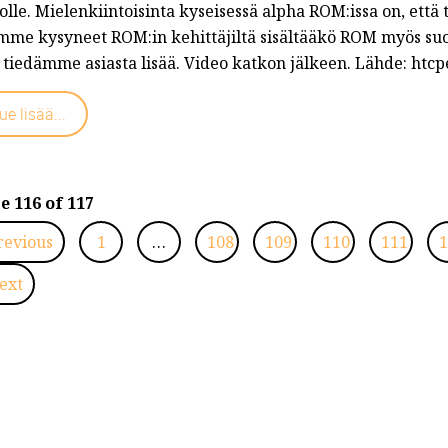
lle. Mielenkiintoisinta kyseisessä alpha ROM:issa on, että 
mme kysyneet ROM:in kehittäjiltä sisältääkö ROM myös suo
 tiedämme asiasta lisää. Video katkon jälkeen. Lähde: htc
ue lisää...
e 116 of 117
revious
1
…
108
109
110
111
1
ext