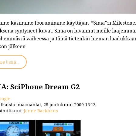
mme käsiimme foorumimme käyttäjän “Sima”:n Milestonen 
oksena syntyneet kuvat. Sima on luvannut meille laajemm
hemmässä vaiheessa ja tämä tietenkin hieman laadukkaamm
kon jälkeen.
ue lisää...
A: SciPhone Dream G2
oogle
lkaistu: maanantai, 28 joulukuun 2009 15:13
imittanut:
Jonne Backhaus