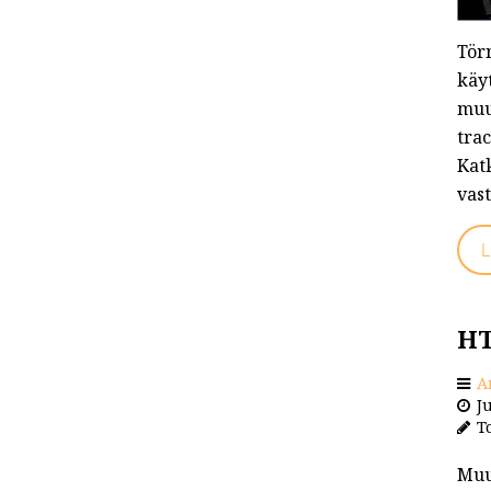
Tör
käyt
muu
trac
Kat
vas
L
HT
A
Ju
To
Muu