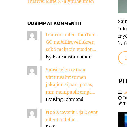
Huawei Mate X -älypuhelimen
Sai
UUSIMMAT KOMMENTIT
tul
Imuroin eilen TomTom
myö
GO mobiilisovelluksen,
kat
sekä maksoin vuoden...
By Esa Saastamoinen
L
Suosittelen ostaan
viritinvahvistimen
PH
jakajien sijaan, paras,
mm monipuolisempi....
G
Ju
By King Diamond
To
Nuo Xcoverit 1 ja 2 ovat
olleet todella...