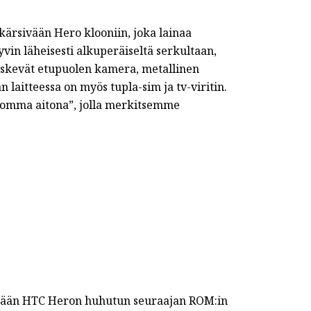
ärsivään Hero klooniin, joka lainaa
vin läheisesti alkuperäiseltä serkultaan,
skevät etupuolen kamera, metallinen
 laitteessa on myös tupla-sim ja tv-viritin.
homma aitona”, jolla merkitsemme
ämään HTC Heron huhutun seuraajan ROM:in