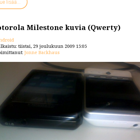
ue lisää...
torola Milestone kuvia (Qwerty)
ndroid
lkaistu: tiistai, 29 joulukuun 2009 15:05
imittanut:
Jonne Backhaus