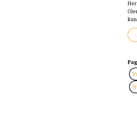
Hero
Ole
kun
L
Pag
P
N