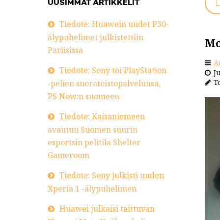
UUSIMMAT ARTIKKELIT
L
Tiedote: Huawein uudet P30-
älypuhelimet julkistettiin
Mo
Pariisissa
A
Tiedote: Sony toi PlayStation
Ju
To
-pelien suoratoistopalvelunsa,
PS Now:n suomeen
Tiedote: Kaisaniemeen
avautuu Suomen suurin
esportsin pelitila Shelter
Gameroom
Tiedote: Sony julkisti uuden
Xperia 1 -älypuhelimen
Huawei julkaisi taittuvan