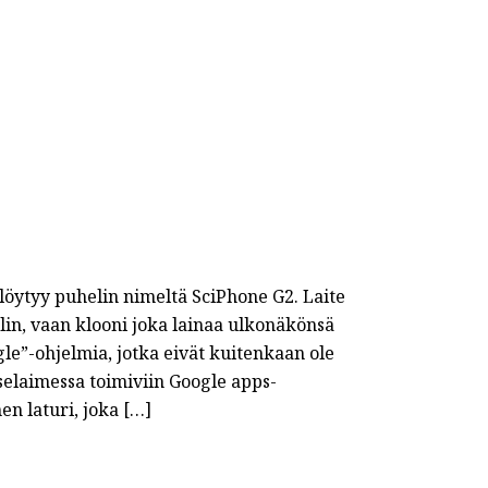
a löytyy puhelin nimeltä SciPhone G2. Laite
lin, vaan klooni joka lainaa ulkonäkönsä
le”-ohjelmia, jotka eivät kuitenkaan ole
-selaimessa toimiviin Google apps-
n laturi, joka […]