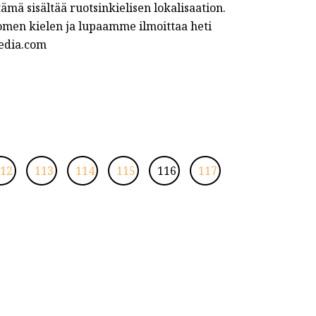
tämä sisältää ruotsinkielisen lokalisaation.
men kielen ja lupaamme ilmoittaa heti
pedia.com
12
113
114
115
116
117