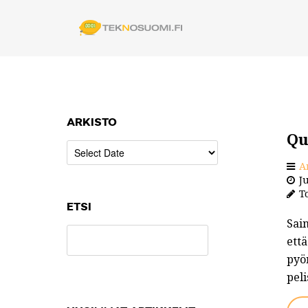
ARKISTO
Qu
A
Ju
To
ETSI
Sai
ett
pyör
pel