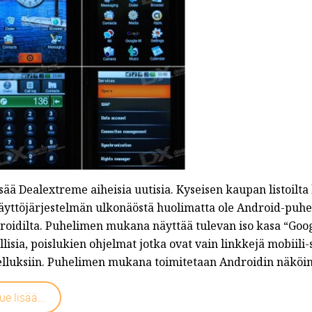
t/...
isää Dealextreme aiheisia uutisia. Kyseisen kaupan listoilt
käyttöjärjestelmän ulkonäöstä huolimatta ole Android-puhe
roidilta. Puhelimen mukana näyttää tulevan iso kasa “Goog
llisia, poislukien ohjelmat jotka ovat vain linkkejä mobiili
elluksiin. Puhelimen mukana toimitetaan Androidin näköine
ue lisää...