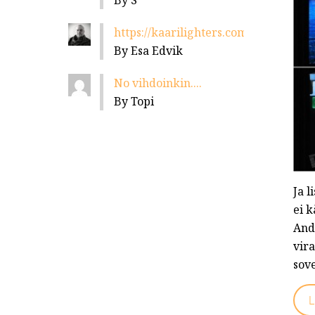
By S
https://kaarilighters.com/jalleenmyyja
By Esa Edvik
No vihdoinkin....
By Topi
Ja l
ei 
And
vira
sov
L