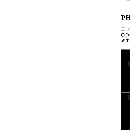
PH
I
Ju
To