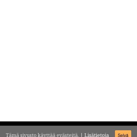
Tämä sivusto käyttää evästeitä. |
Lisätietoja
Selvä