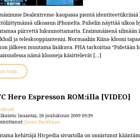
mäsimme Dealextreme-kaupassa pientä identiteettikriisiä k
töliittymänsä ulkoasun iPhonelta. Puhelin näyttää ulkoa hy
tamaa piirrettä lukuunottamatta. Ensimmäisenä silmään i
kball ja teleskooppiantenni. Normaaliin Kiina-klooni tapaan
kon jälkeen muutama lisäkuva. PHA tarkoittaa “Pidetään 
taisuudessa nämä klooneja käsittelevät […]
ue lisää...
C Hero Espresson ROM:illa [VIDEO]
ndroid
lkaistu: lauantai, 26 joulukuun 2009 09:39
imittanut:
Jonne Backhaus
tama kehittäjä Htcpedia sivustolla on onnistunut käänt