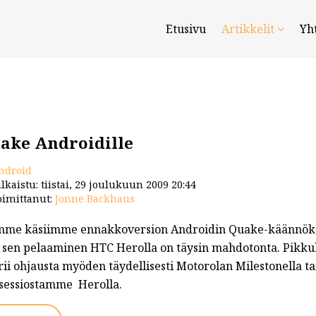
Etusivu
Artikkelit
Yh
ake Androidille
ndroid
lkaistu: tiistai, 29 joulukuun 2009 20:44
imittanut:
Jonne Backhaus
mme käsiimme ennakkoversion Androidin Quake-käännökse
ä sen pelaaminen HTC Herolla on täysin mahdotonta. Pikkuli
ii ohjausta myöden täydellisesti Motorolan Milestonella ta
isessiostamme Herolla.