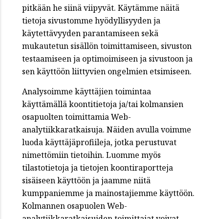
pitkään he siinä viipyvät. Käytämme näitä
tietoja sivustomme hyödyllisyyden ja
käytettävyyden parantamiseen sekä
mukautetun sisällön toimittamiseen, sivuston
testaamiseen ja optimoimiseen ja sivustoon ja
sen käyttöön liittyvien ongelmien etsimiseen.
Analysoimme käyttäjien toimintaa
käyttämällä koontitietoja ja/tai kolmansien
osapuolten toimittamia Web-
analytiikkaratkaisuja. Näiden avulla voimme
luoda käyttäjäprofiileja, jotka perustuvat
nimettömiin tietoihin. Luomme myös
tilastotietoja ja tietojen koontiraportteja
sisäiseen käyttöön ja jaamme niitä
kumppaniemme ja mainostajiemme käyttöön.
Kolmannen osapuolen Web-
analytiikkaratkaisuiden toimittajat voivat