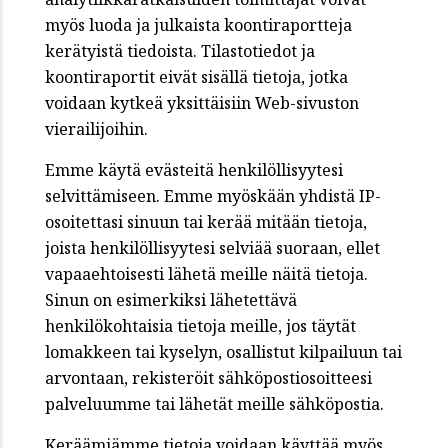
myös luoda ja julkaista koontiraportteja
kerätyistä tiedoista. Tilastotiedot ja
koontiraportit eivät sisällä tietoja, jotka
voidaan kytkeä yksittäisiin Web-sivuston
vierailijoihin.
Emme käytä evästeitä henkilöllisyytesi
selvittämiseen. Emme myöskään yhdistä IP-
osoitettasi sinuun tai kerää mitään tietoja,
joista henkilöllisyytesi selviää suoraan, ellet
vapaaehtoisesti lähetä meille näitä tietoja.
Sinun on esimerkiksi lähetettävä
henkilökohtaisia tietoja meille, jos täytät
lomakkeen tai kyselyn, osallistut kilpailuun tai
arvontaan, rekisteröit sähköpostiosoitteesi
palveluumme tai lähetät meille sähköpostia.
Keräämiämme tietoja voidaan käyttää myös