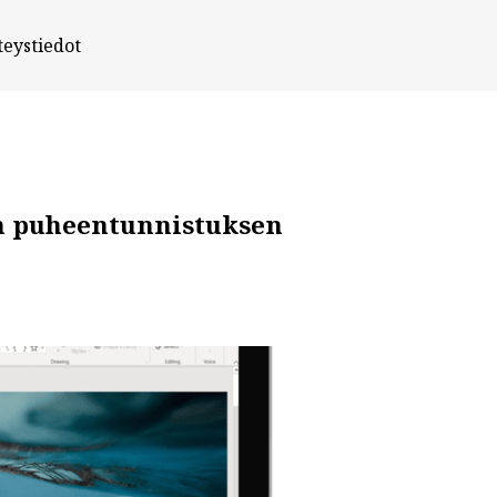
teystiedot
en puheentunnistuksen