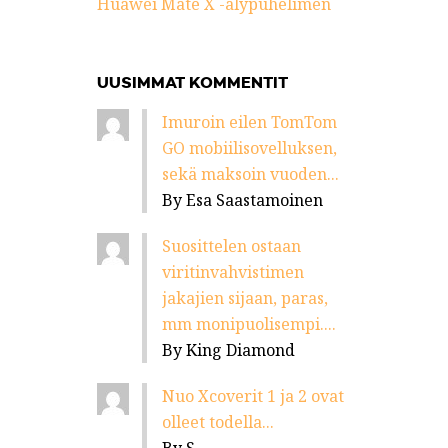
Huawei Mate X -älypuhelimen
UUSIMMAT KOMMENTIT
Imuroin eilen TomTom
GO mobiilisovelluksen,
sekä maksoin vuoden...
By Esa Saastamoinen
Suosittelen ostaan
viritinvahvistimen
jakajien sijaan, paras,
mm monipuolisempi....
By King Diamond
Nuo Xcoverit 1 ja 2 ovat
olleet todella...