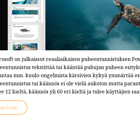
rosoft on julkaissut reaaliaikaisen puheentunnistuksen Po
eentunnistus tekstittää tai kääntää puhujan puheen esityk
antaa mm. kuulo-ongelmista kärsivien kykyä ymmärtää esi
entunnistus tai käännös ei ole vielä aukoton mutta paranta
e 12 kieltä, käännös yli 60 eri kieltä ja tulee käyttäjien saa
ue lisää...