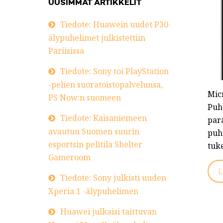
UUSIMMAT ARTIKKELIT
Tiedote: Huawein uudet P30-
älypuhelimet julkistettiin
Pariisissa
Tiedote: Sony toi PlayStation
-pelien suoratoistopalvelunsa,
Mic
PS Now:n suomeen
Puh
Tiedote: Kaisaniemeen
par
avautuu Suomen suurin
puhe
esportsin pelitila Shelter
tuke
Gameroom
L
Tiedote: Sony julkisti uuden
Xperia 1 -älypuhelimen
Huawei julkaisi taittuvan