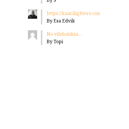
By S
https://kaarilighters.com/jalleenmyyja
By Esa Edvik
No vihdoinkin....
By Topi