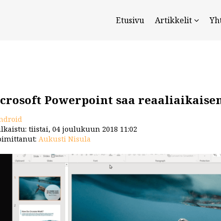
Etusivu
Artikkelit
Yh
crosoft Powerpoint saa reaaliaikais
ndroid
lkaistu: tiistai, 04 joulukuun 2018 11:02
imittanut:
Aukusti Nisula