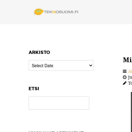
ARKISTO
Mi
A
Ju
To
ETSI