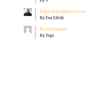
By S
https://kaarilighters.com/jalleenmyyja
By Esa Edvik
No vihdoinkin....
By Topi