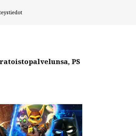
teystiedot
oratoistopalvelunsa, PS