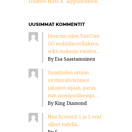
Huawei Mate X -älypuhelimen
UUSIMMAT KOMMENTIT
Imuroin eilen TomTom
GO mobiilisovelluksen,
sekä maksoin vuoden...
By Esa Saastamoinen
Suosittelen ostaan
viritinvahvistimen
jakajien sijaan, paras,
mm monipuolisempi....
By King Diamond
Nuo Xcoverit 1 ja 2 ovat
olleet todella...