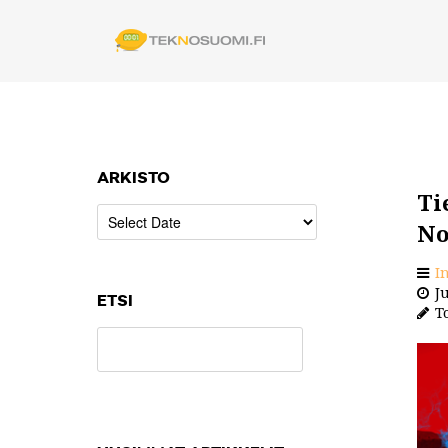
ARKISTO
Ti
No
I
Ju
ETSI
To