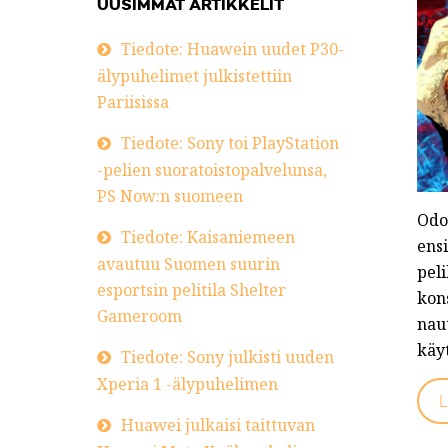
UUSIMMAT ARTIKKELIT
Tiedote: Huawein uudet P30-
älypuhelimet julkistettiin
Pariisissa
Tiedote: Sony toi PlayStation
-pelien suoratoistopalvelunsa,
PS Now:n suomeen
Odo
Tiedote: Kaisaniemeen
ensi
avautuu Suomen suurin
peli
esportsin pelitila Shelter
kon
Gameroom
nau
käyt
Tiedote: Sony julkisti uuden
Xperia 1 -älypuhelimen
L
Huawei julkaisi taittuvan