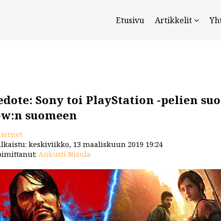
Etusivu
Artikkelit
Yh
edote: Sony toi PlayStation -pelien su
w:n suomeen
nternet
lkaistu: keskiviikko, 13 maaliskuun 2019 19:24
imittanut:
Aukusti Nisula