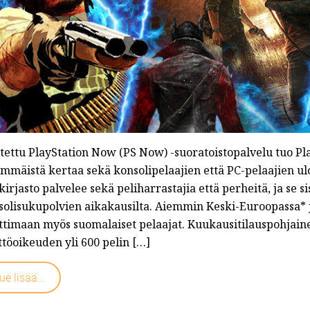
tettu PlayStation Now (PS Now) -suoratoistopalvelu tuo Pla
mmäistä kertaa sekä konsolipelaajien että PC-pelaajien ulo
kirjasto palvelee sekä peliharrastajia että perheitä, ja se sis
solisukupolvien aikakausilta. Aiemmin Keski-Euroopassa* j
ttimaan myös suomalaiset pelaajat. Kuukausitilauspohjain
töoikeuden yli 600 pelin […]
ue lisää...