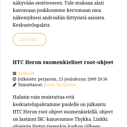
näkyvään osoitteeseen. Tule mukaan alati
kasvavaan joukkoomme kertomaan oma
näkemyksesi androidiin liittyvistä asioista.
Keskustelupalsta
Lue lisää...
HTC Heron suomenkieliset root-ohjeet
Android
Julkaistu: perjantai, 25 joulukuun 2009 20:56
Toimittanut:
Jonne Backhaus
Halusin vain muistuttaa että
keskustelupalstamme puolelle on julkaistu
HTC Heron root-ohjeet suomenkielellä, ohjeet
on laatinut IRC-kanavamme Thykka. Linkki
ohjeisiin löytyy tietenkin katkon jälkeen.