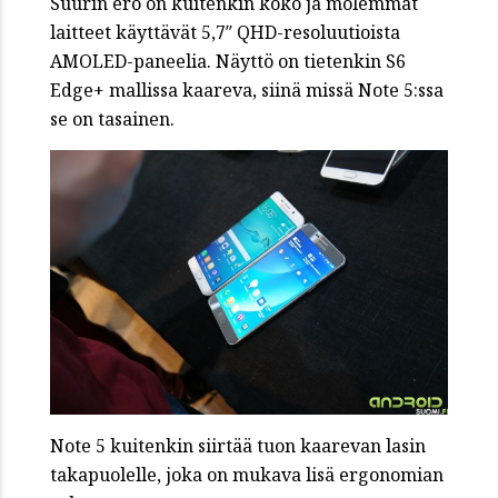
Suurin ero on kuitenkin koko ja molemmat
laitteet käyttävät 5,7″ QHD-resoluutioista
AMOLED-paneelia. Näyttö on tietenkin S6
Edge+ mallissa kaareva, siinä missä Note 5:ssa
se on tasainen.
Note 5 kuitenkin siirtää tuon kaarevan lasin
takapuolelle, joka on mukava lisä ergonomian