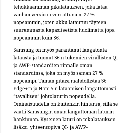
tehokkaamman pikalatauksen, joka lataa
vanhan versioon verrattuna n. 27 %
nopeammin, joten akku latautuu täyteen
suuremmasta kapasiteetista huolimatta jopa
nopeammin kuin S6.
Samsung on myös parantanut langatonta
latausta ja tuonut S6:n tukemien virallisten QI-
ja AWP-standardien rinnalle oman
standardinsa, joka on myös saman 27 %
nopeampi. Tämän pitäisi mahdollistaa S6
Edge+:n ja Note 5:n lataamisen langattomasti
”tavallisen” johtolaturin nopeudella.
Ominaisuudella on kuitenkin hintansa, sillä se
vaatii Samsungin oman langattoman laturin
hankinnan. Kyseinen laturi on pikalatauksen
lisäksi yhteensopiva QI- ja AWP-