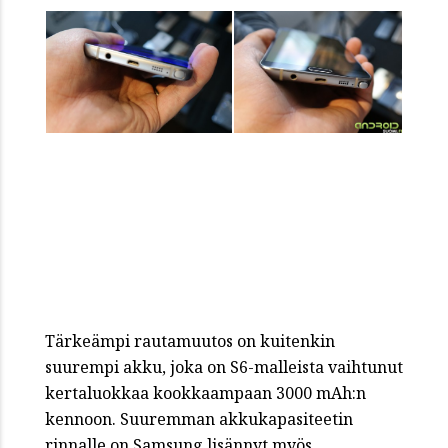
Tärkeämpi rautamuutos on kuitenkin
suurempi akku, joka on S6-malleista vaihtunut
kertaluokkaa kookkaampaan 3000 mAh:n
kennoon. Suuremman akkukapasiteetin
rinnalle on Samsung lisännyt myös