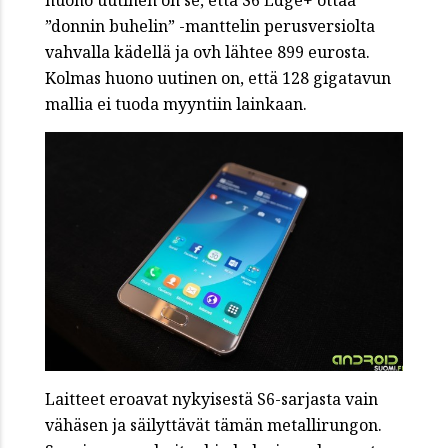
huono uutinen on se, että S6 Edge+ ottaa
”donnin buhelin” -manttelin perusversiolta
vahvalla kädellä ja ovh lähtee 899 eurosta.
Kolmas huono uutinen on, että 128 gigatavun
mallia ei tuoda myyntiin lainkaan.
Laitteet eroavat nykyisestä S6-sarjasta vain
vähäsen ja säilyttävät tämän metallirungon.