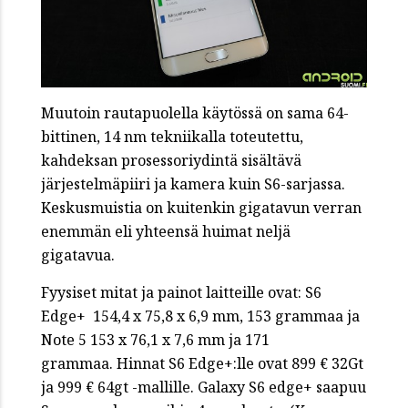
Muutoin rautapuolella käytössä on sama 64-
bittinen, 14 nm tekniikalla toteutettu,
kahdeksan prosessoriydintä sisältävä
järjestelmäpiiri ja kamera kuin S6-sarjassa.
Keskusmuistia on kuitenkin gigatavun verran
enemmän eli yhteensä huimat neljä
gigatavua.
Fyysiset mitat ja painot laitteille ovat: S6
Edge+ 154,4 x 75,8 x 6,9 mm, 153 grammaa ja
Note 5 153 x 76,1 x 7,6 mm ja 171
grammaa. Hinnat S6 Edge+:lle ovat 899 € 32Gt
ja 999 € 64gt -mallille. Galaxy S6 edge+ saapuu