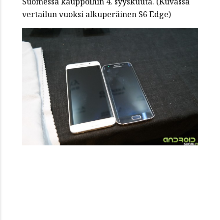
Suomessa kauppoihin 4. syyskuuta. (Kuvassa
vertailun vuoksi alkuperäinen S6 Edge)