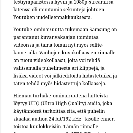
testiympäristössä hyvin ja 1080p-streamissa
latenssi oli muutamia sekunteja johtuen
Youtuben uudelleenpakkauksesta.
Youtube-ominaisuutta tukemaan Samsung on
parantanut kuvanvakaajan toimintaa
videoissa ja tämä toimii nyt myös selfie-
kameralla. Vanhojen kuvakollaasien rinnalle
on tuotu videokollaasit, joita voi tehdä
valitsemalla puhelimesta eri klippejä, ja
lisäksi videot voi jälkieditoida hidastetuiksi ja
täten tehdä myös hidastettuja kollaaseja.
Hieman turhake-ominaisuutena laitteista
löytyy UHQ (Ultra High Quality) audio, joka
käytännössä tarkoittaa sitä, että puhelin
skaalaa audion 24 bit/192 kHz -tasolle ennen
toistoa kuulokkeisiin. Tämän rinnalle