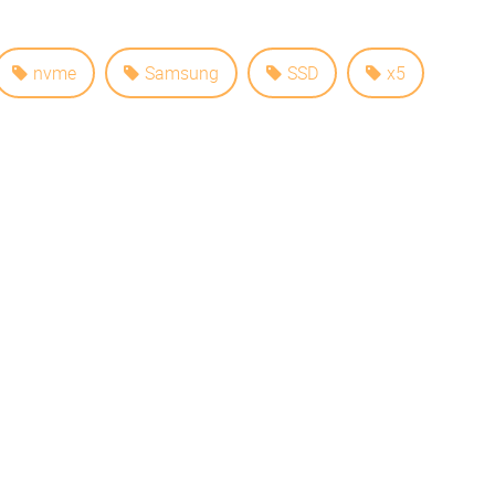
nvme
Samsung
SSD
x5