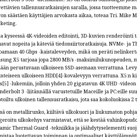
rettävien tallennusratkaisujen saralla, jossa tuotteemme 
t/...
ron säästäen käyttäjien arvokasta aikaa, toteaa Tri. Mike 
keting.
a kyseessä 4K-videoiden editointi, 3D-kuvien renderöinti ta
avat nopeita ja käteviä tiedonsiirtoratkaisuja. NVMe- ja T
joamaan 40 Gbps -kaistaleveyden, mikä on peräti nelinkerta
sung X5 tarjoaa jopa 2800 MB/s -maksimilukunopeuden, m
lään perustuvaan ulkoiseen SSD-asemaan verrattuna. Levy
inteiseen ulkoiseen HDD[4]-kovalevyyn verrattuna. X5:n ki
[5] -lukemiin, jolloin yhden 20 gigatavun 4K UHD -videon 
derbolt 3 -liitännällä varustetuille Maceille ja PC:eille su
oiltu ulkoinen tallennusratkaisu, jota saa kokoluokissa 2 
ssä on metallirunko, kiiltävä ulkokuori ja liukumaton poh
geroitu ulkokehys varmistavat, että se kestää vahinkopudo
amic Thermal Guard -tekniikka ja jäähdytyselementti suoj
istaa luotettavan toiminnan ja optimaaliset käyttölämpötil