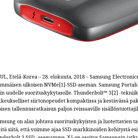
UL, Etelä-Korea – 28. elokuuta, 2018 – Samsung Electronics
immäisen ulkoisen NVMe[1]-SSD-aseman. Samsung Portable 
sin uudelle suorituskykytasolle. Thunderbolt™ 3[2] -tekni
keukselliset siirtonopeudet kompaktissa ja kestävässä pake
isen tallennusratkaisun paljon reissaaville sisällöntuottajil
amsung on alan johtava suorituskykyisten ja luotettavien t
eitä siitä, että voimme ajaa SSD-markkinoiden kehitystä es
nderbolt 3 SSD -asemamme. X5 on osoitus Samsungin jatku