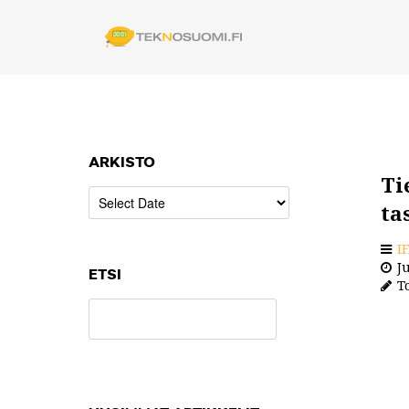
ARKISTO
Ti
ta
I
Ju
ETSI
To