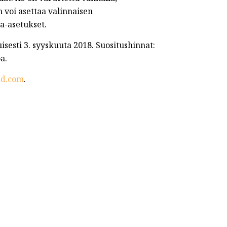
 voi asettaa valinnaisen
va-asetukset.
sesti 3. syyskuuta 2018. Suositushinnat:
a.
sd.com
.