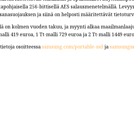
apohjaisella 256-bittisellä AES salausmenetelmällä. Levyyn
sanasuojauksen ja siinä on helposti määritettävät tietotur
llä on kolmen vuoden takuu, ja myynti alkaa maailmanlaajui
alli 419 euroa, 1 Tt-malli 729 euroa ja 2 Tt-malli 1449 euro
tietoja osoitteessa
samsung.com/portable-ssd
ja
samsungs