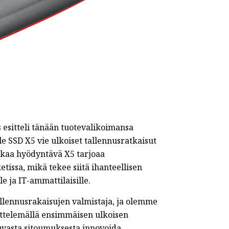
 esitteli tänään tuotevalikoimansa
SSD X5 vie ulkoiset tallennusratkaisut
ikkaa hyödyntävä X5 tarjoaa
tissa, mikä tekee siitä ihanteellisen
le ja IT-ammattilaisille.
allennusrakaisujen valmistaja, ja olemme
ittelemällä ensimmäisen ulkoisen
vasta sitoumuksesta innovoida