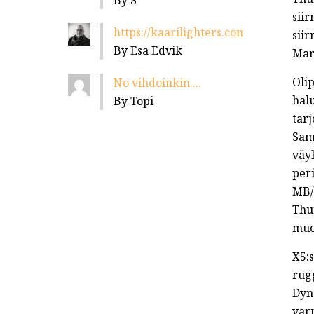
By S
siir
https://kaarilighters.com/jalleenmyyja
siir
By Esa Edvik
Mar
Olip
No vihdoinkin....
halu
By Topi
tar
Sam
väy
per
MB/s
Thun
muot
X5:
rug
Dyn
varm