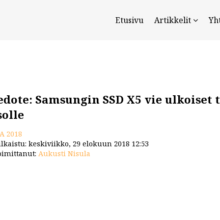
Etusivu
Artikkelit
Yh
edote: Samsungin SSD X5 vie ulkoiset 
solle
FA 2018
lkaistu: keskiviikko, 29 elokuun 2018 12:53
imittanut:
Aukusti Nisula