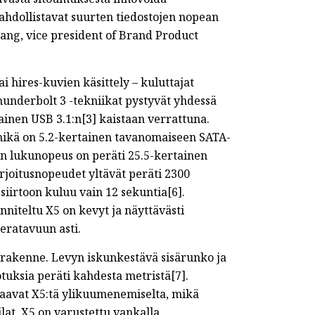
mahdollistavat suurten tiedostojen nopean
Mang, vice president of Brand Product
i hires-kuvien käsittely – kuluttajat
hunderbolt 3 -tekniikat pystyvät yhdessä
inen USB 3.1:n[3] kaistaan verrattuna.
ikä on 5.2-kertainen tavanomaiseen SATA-
n lukunopeus on peräti 25.5-kertainen
rjoitusnopeudet yltävät peräti 2300
siirtoon kuluu vain 12 sekuntia[6].
unniteltu X5 on kevyt ja näyttävästi
teratavuun asti.
jarakenne. Levyn iskunkestävä sisärunko ja
tuksia peräti kahdesta metristä[7].
aavat X5:tä ylikuumenemiselta, mikä
at. X5 on varustettu vankalla,