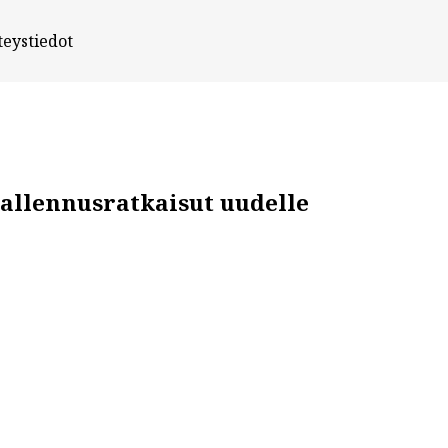
teystiedot
tallennusratkaisut uudelle