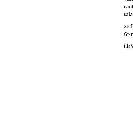
raut
sala
X5:
Gt-m
Lisä