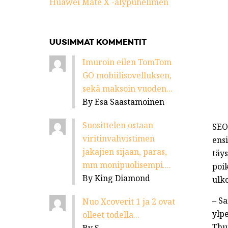
Huawei Mate X -älypuhelimen
UUSIMMAT KOMMENTIT
Imuroin eilen TomTom
GO mobiilisovelluksen,
sekä maksoin vuoden...
By Esa Saastamoinen
Suosittelen ostaan
SEO
viritinvahvistimen
ens
jakajien sijaan, paras,
täy
mm monipuolisempi....
poik
By King Diamond
ulko
– S
Nuo Xcoverit 1 ja 2 ovat
ylp
olleet todella...
Thu