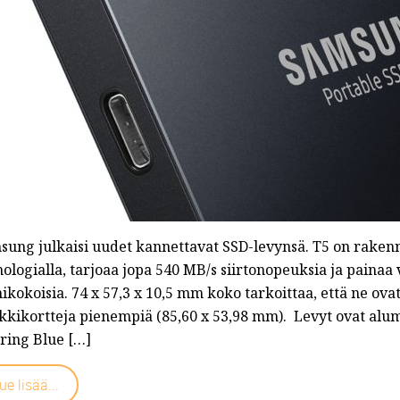
sung julkaisi uudet kannettavat SSD-levynsä. T5 on rake
ologialla, tarjoaa jopa 540 MB/s siirtonopeuksia ja paina
ikokoisia. 74 x 57,3 x 10,5 mm koko tarkoittaa, että ne ov
kikortteja pienempiä (85,60 x 53,98 mm). Levyt ovat alumii
uring Blue […]
ue lisää...