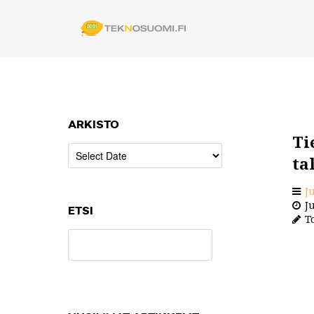
ARKISTO
Ti
ta
J
Ju
ETSI
To