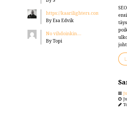
By S
SEO
https://kaarilighters.com/jalleenmyyja
ens
By Esa Edvik
täy
poik
No vihdoinkin....
ulko
By Topi
joht
L
Sa
J
Ju
To