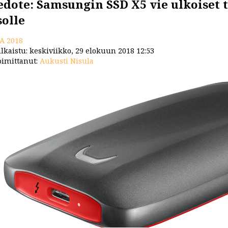
edote: Samsungin SSD X5 vie ulkoiset 
solle
FA 2018
lkaistu: keskiviikko, 29 elokuun 2018 12:53
imittanut:
Aukusti Nisula