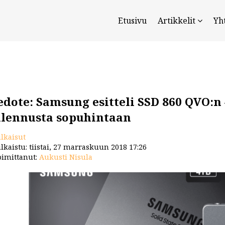
Etusivu
Artikkelit
Yh
edote: Samsung esitteli SSD 860 QVO:
llennusta sopuhintaan
ulkaisut
lkaistu: tiistai, 27 marraskuun 2018 17:26
imittanut:
Aukusti Nisula