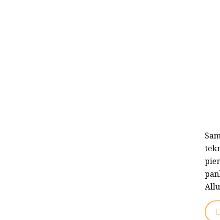
Sam
tekn
pien
pank
All
L