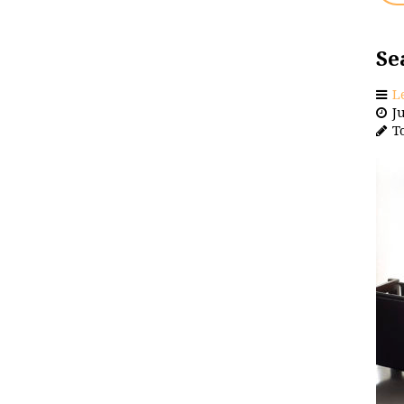
Se
L
Ju
To