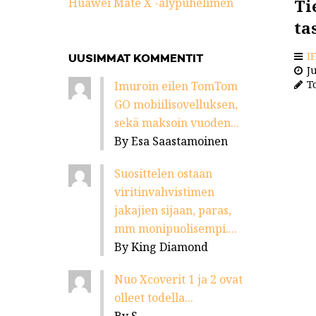
Huawei Mate X -älypuhelimen
Ti
ta
I
UUSIMMAT KOMMENTIT
Ju
To
Imuroin eilen TomTom
GO mobiilisovelluksen,
sekä maksoin vuoden...
By Esa Saastamoinen
Suosittelen ostaan
viritinvahvistimen
jakajien sijaan, paras,
mm monipuolisempi....
By King Diamond
Nuo Xcoverit 1 ja 2 ovat
olleet todella...