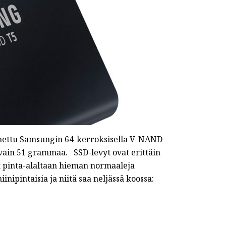
nnettu Samsungin 64-kerroksisella V-NAND-
a vain 51 grammaa. SSD-levyt ovat erittäin
at pinta-alaltaan hieman normaaleja
nipintaisia ja niitä saa neljässä koossa: