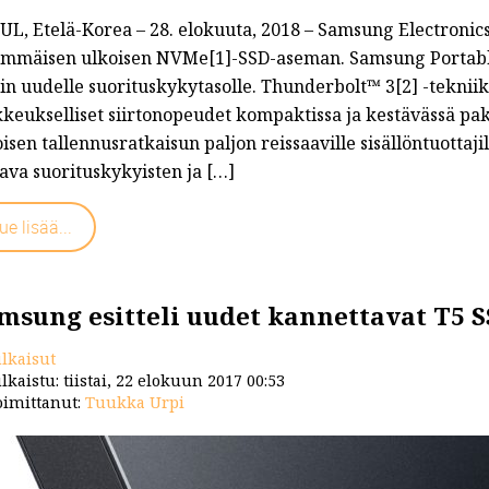
UL, Etelä-Korea – 28. elokuuta, 2018 – Samsung Electronics
t/...
immäisen ulkoisen NVMe[1]-SSD-aseman. Samsung Portable 
sin uudelle suorituskykytasolle. Thunderbolt™ 3[2] -tekni
keukselliset siirtonopeudet kompaktissa ja kestävässä pake
isen tallennusratkaisun paljon reissaaville sisällöntuottaji
ava suorituskykyisten ja […]
ue lisää...
msung esitteli uudet kannettavat T5 
ulkaisut
lkaistu: tiistai, 22 elokuun 2017 00:53
imittanut:
Tuukka Urpi