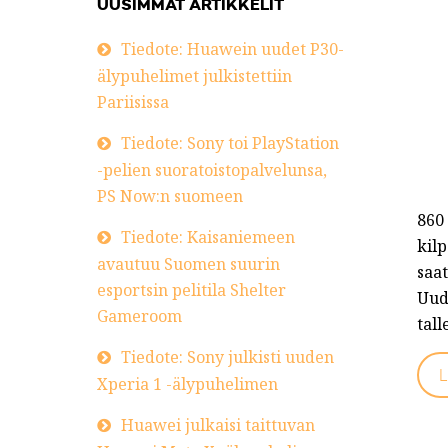
UUSIMMAT ARTIKKELIT
Tiedote: Huawein uudet P30-
älypuhelimet julkistettiin
Pariisissa
Tiedote: Sony toi PlayStation
-pelien suoratoistopalvelunsa,
PS Now:n suomeen
860 
Tiedote: Kaisaniemeen
kil
avautuu Suomen suurin
saat
esportsin pelitila Shelter
Uud
Gameroom
tal
Tiedote: Sony julkisti uuden
L
Xperia 1 -älypuhelimen
Huawei julkaisi taittuvan