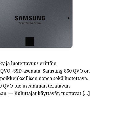
y ja luotettavuus erittäin
60 QVO -SSD-aseman. Samsung 860 QVO on
n poikkeuksellisen nopea sekä luotettava.
860 QVO tuo useamman teratavun
n. — Kuluttajat käyttävät, tuottavat […]