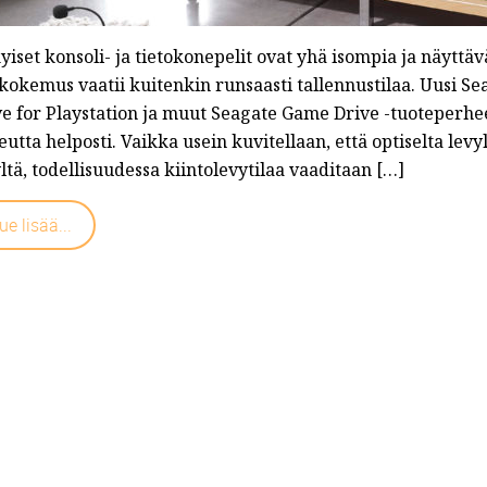
yiset konsoli- ja tietokonepelit ovat yhä isompia ja näytt
ikokemus vaatii kuitenkin runsaasti tallennustilaa. Uusi 
e for Playstation ja muut Seagate Game Drive -tuoteperheen 
utta helposti. Vaikka usein kuvitellaan, että optiselta levyl
ltä, todellisuudessa kiintolevytilaa vaaditaan […]
ue lisää...