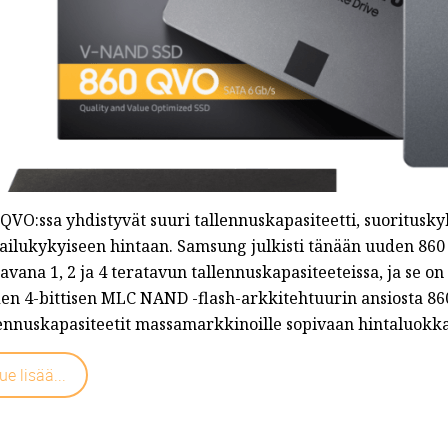
QVO:ssa yhdistyvät suuri tallennuskapasiteetti, suorituskyk
pailukykyiseen hintaan. Samsung julkisti tänään uuden 8
avana 1, 2 ja 4 teratavun tallennuskapasiteeteissa, ja se o
en 4-bittisen MLC NAND -flash-arkkitehtuurin ansiosta 
lennuskapasiteetit massamarkkinoille sopivaan hintaluokkaa
ue lisää...