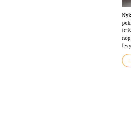
Nyk
pel
Driv
nope
levy
L