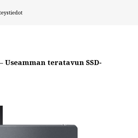
teystiedot
n – Useamman teratavun SSD-