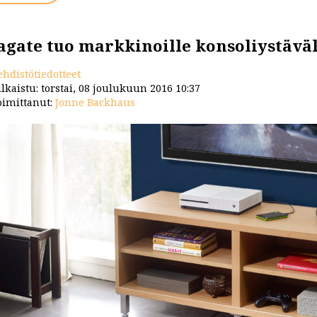
agate tuo markkinoille konsoliystävä
ehdistötiedotteet
lkaistu: torstai, 08 joulukuun 2016 10:37
imittanut:
Jonne Backhaus