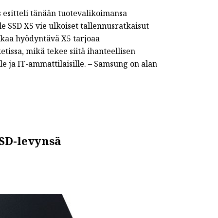
 esitteli tänään tuotevalikoimansa
SSD X5 vie ulkoiset tallennusratkaisut
ikkaa hyödyntävä X5 tarjoaa
tissa, mikä tekee siitä ihanteellisen
lle ja IT-ammattilaisille. – Samsung on alan
SSD-levynsä