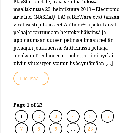
PlayStation 4:lle, lisää sisältöä tulossa
maaliskuussa 22. helmikuuta 2019 – Electronic
Arts Inc. (NASDAQ: EA) ja BioWare ovat tänään
virallisesti julkaisseet Anthem™:n ja kutsuvat
pelaajat tarttumaan heittokeihäisiinsä ja
uppoutumaan uuteen pelimaailmaan neljän
pelaajan joukkueissa. Anthemissa pelaaja
omaksuu Freelancerin roolin, ja tiimi pyrkii
tiiviin yhteistyön voimin hyödyntämään […]
Lue lisää...
Page 1 of 23
1
2
3
4
5
6
7
8
9
…
23