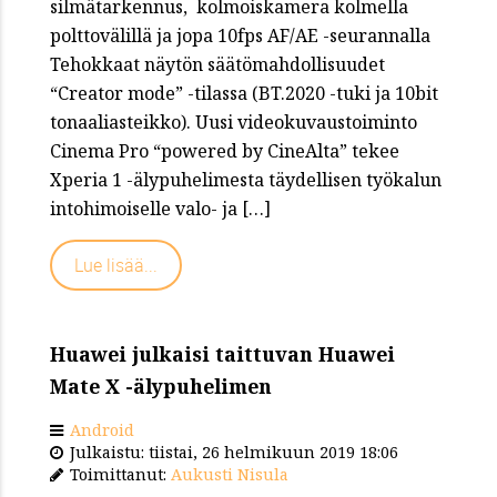
silmätarkennus, kolmoiskamera kolmella
polttovälillä ja jopa 10fps AF/AE -seurannalla
Tehokkaat näytön säätömahdollisuudet
“Creator mode” -tilassa (BT.2020 -tuki ja 10bit
tonaaliasteikko). Uusi videokuvaustoiminto
Cinema Pro “powered by CineAlta” tekee
Xperia 1 -älypuhelimesta täydellisen työkalun
intohimoiselle valo- ja […]
Lue lisää...
Huawei julkaisi taittuvan Huawei
Mate X -älypuhelimen
Android
Julkaistu: tiistai, 26 helmikuun 2019 18:06
Toimittanut:
Aukusti Nisula