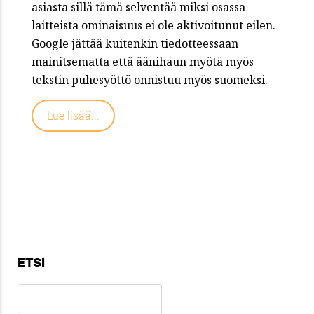
asiasta sillä tämä selventää miksi osassa
laitteista ominaisuus ei ole aktivoitunut eilen.
Google jättää kuitenkin tiedotteessaan
mainitsematta että äänihaun myötä myös
tekstin puhesyöttö onnistuu myös suomeksi.
Lue lisää...
ETSI