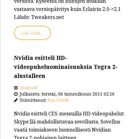
versiota. Kyseessä on huhujen mukaan
vastaava versiopäivitys kuin Eclairin 2.0->2.1
Lähde: Tweakers.net
Lue lisää...
Nvidia esitteli HD-
videopuheluominaisuuksia Tegra 2-
alustalleen
Android
Julkaistu: torstai, 06 tammikuun 2011 02:16
Toimittanut:
Esa Edvik
Nvidia esitteli CES-messuilla HD-videopuhelut
Skype:llä mahdollistavaa sovellusta. Sovellus
vaatii toimiakseen luonnollisesti Nvidian
Tegra 2-pohjaisen laitteen.