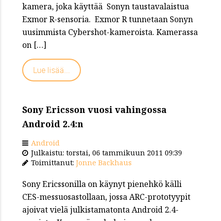
kamera, joka käyttää Sonyn taustavalaistua
Exmor R-sensoria. Exmor R tunnetaan Sonyn
uusimmista Cybershot-kameroista. Kamerassa
on […]
Lue lisää...
Sony Ericsson vuosi vahingossa
Android 2.4:n
Android
Julkaistu: torstai, 06 tammikuun 2011 09:39
Toimittanut:
Jonne Backhaus
Sony Ericssonilla on käynyt pienehkö källi
CES-messuosastollaan, jossa ARC-prototyypit
ajoivat vielä julkistamatonta Android 2.4-