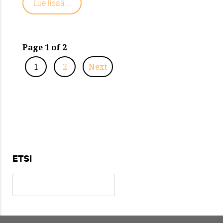
Lue lisää...
Page 1 of 2
1
2
Next
ETSI