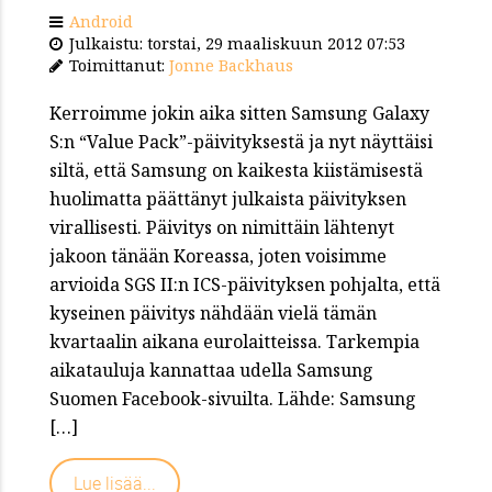
Android
Julkaistu: torstai, 29 maaliskuun 2012 07:53
Toimittanut:
Jonne Backhaus
Kerroimme jokin aika sitten Samsung Galaxy
S:n “Value Pack”-päivityksestä ja nyt näyttäisi
siltä, että Samsung on kaikesta kiistämisestä
huolimatta päättänyt julkaista päivityksen
virallisesti. Päivitys on nimittäin lähtenyt
jakoon tänään Koreassa, joten voisimme
arvioida SGS II:n ICS-päivityksen pohjalta, että
kyseinen päivitys nähdään vielä tämän
kvartaalin aikana eurolaitteissa. Tarkempia
aikatauluja kannattaa udella Samsung
Suomen Facebook-sivuilta. Lähde: Samsung
[…]
Lue lisää...