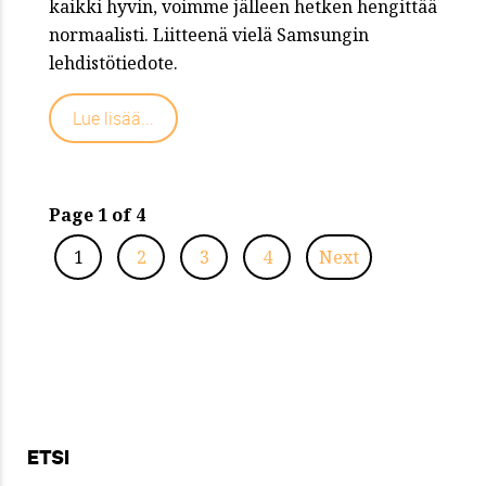
kaikki hyvin, voimme jälleen hetken hengittää
normaalisti. Liitteenä vielä Samsungin
lehdistötiedote.
Lue lisää...
Page 1 of 4
1
2
3
4
Next
ETSI