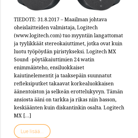
TIEDOTE: 31.8.2017 – Maailman johtava
oheislaitteiden valmistaja, Logitech
(www.logitech.com) tuo myyntiin langattomat
ja tyylikkäät stereokaiuttimet, jotka ovat kuin
luotu työpöydän piristykseksi. Logitech MX
Sound -pöytäkaiuttimien 24 watin
enimmäisteho, ensiluokkaiset
kaiutinelementit ja taaksepäin suunnatut
refleksiputket takaavat korkealuokkaisen
äänentoiston ja selkeän erottelukyvyn. Tämän
ansiosta ääni on tarkka ja rikas niin basson,
keskiäänten kuin diskantinkin osalta. Logitech
MX […]
Lue lisää...