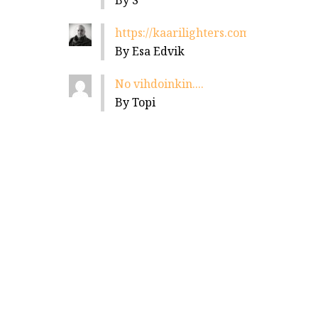
By S
https://kaarilighters.com/jalleenmyyja
By Esa Edvik
No vihdoinkin....
By Topi