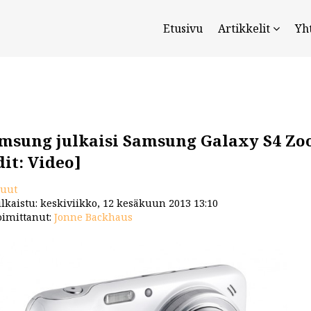
Etusivu
Artikkelit
Yh
msung julkaisi Samsung Galaxy S4 Z
dit: Video]
uut
lkaistu: keskiviikko, 12 kesäkuun 2013 13:10
imittanut:
Jonne Backhaus