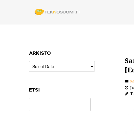
ARKISTO
Sa
[E
M
Ju
ETSI
To