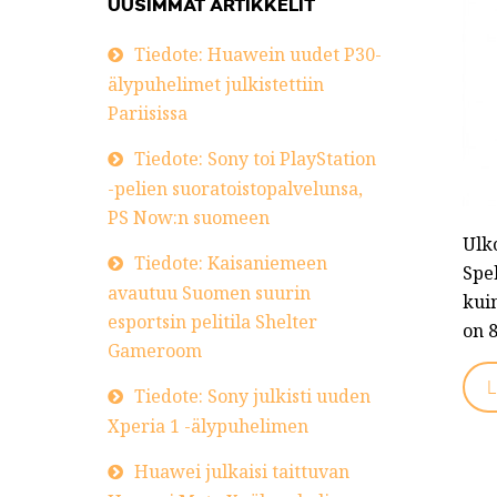
UUSIMMAT ARTIKKELIT
Tiedote: Huawein uudet P30-
älypuhelimet julkistettiin
Pariisissa
Tiedote: Sony toi PlayStation
-pelien suoratoistopalvelunsa,
PS Now:n suomeen
Ulk
Tiedote: Kaisaniemeen
Spe
avautuu Suomen suurin
kuin
esportsin pelitila Shelter
on 8
Gameroom
L
Tiedote: Sony julkisti uuden
Xperia 1 -älypuhelimen
Huawei julkaisi taittuvan