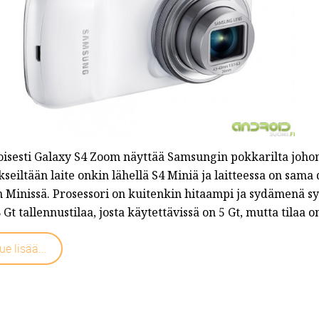
oisesti Galaxy S4 Zoom näyttää Samsungin pokkarilta johon
kseiltään laite onkin lähellä S4 Miniä ja laitteessa on sa
 Minissä. Prosessori on kuitenkin hitaampi ja sydämenä syk
 Gt tallennustilaa, josta käytettävissä on 5 Gt, mutta tilaa
ue lisää...