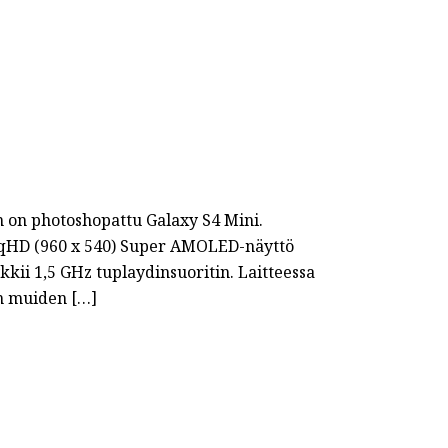
 on photoshopattu Galaxy S4 Mini.
ma qHD (960 x 540) Super AMOLED-näyttö
kii 1,5 GHz tuplaydinsuoritin. Laitteessa
 on muiden […]