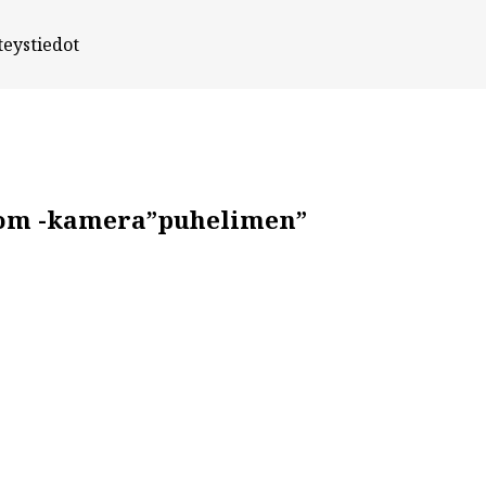
teystiedot
oom -kamera”puhelimen”