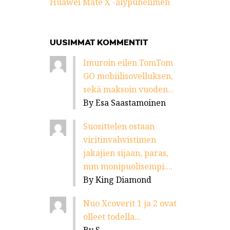
Huawei Mate X -älypuhelimen
UUSIMMAT KOMMENTIT
Imuroin eilen TomTom
GO mobiilisovelluksen,
sekä maksoin vuoden...
By Esa Saastamoinen
Suosittelen ostaan
viritinvahvistimen
jakajien sijaan, paras,
mm monipuolisempi....
By King Diamond
Nuo Xcoverit 1 ja 2 ovat
olleet todella...