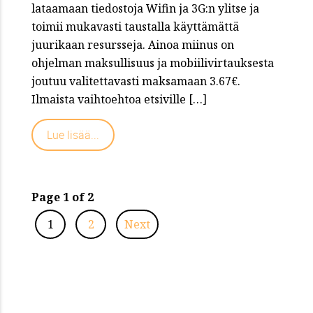
lataamaan tiedostoja Wifin ja 3G:n ylitse ja
toimii mukavasti taustalla käyttämättä
juurikaan resursseja. Ainoa miinus on
ohjelman maksullisuus ja mobiilivirtauksesta
joutuu valitettavasti maksamaan 3.67€.
Ilmaista vaihtoehtoa etsiville […]
Lue lisää...
Page 1 of 2
1
2
Next