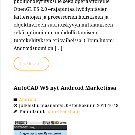
puolijohdeyrityksille sekä operaattoreille
OpenGL ES 2.0 –rajapintaa hyödyntävien
laitteistojen ja prosessorien holistiseen ja
objektiiviseen suorituskyvyn mittaamiseen
sekä optimoinnin mahdollistamiseen
tuotekehityksen eri vaiheissa. ( Toim.huom:
Androidsuomi on […]
Lue lisää...
AutoCAD WS nyt Android Marketissa
Android
Julkaistu: maanantai, 09 toukokuun 2011 10:18
Toimittanut:
Jonne Backhaus