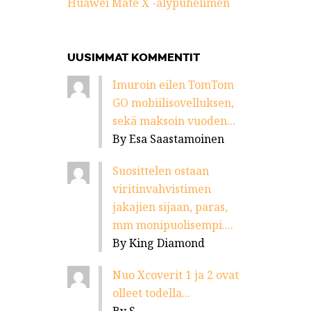
Huawei Mate X -älypuhelimen
UUSIMMAT KOMMENTIT
Imuroin eilen TomTom
GO mobiilisovelluksen,
sekä maksoin vuoden...
By Esa Saastamoinen
Suosittelen ostaan
viritinvahvistimen
jakajien sijaan, paras,
mm monipuolisempi....
By King Diamond
Nuo Xcoverit 1 ja 2 ovat
olleet todella...