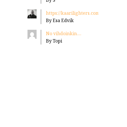
By S
https://kaarilighters.com/jalleenmyyja
By Esa Edvik
No vihdoinkin....
By Topi