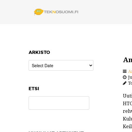
ARKISTO
An
A
Ju
To
ETSI
Uut
HTC
rehv
Kulu
Kei