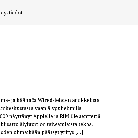
teystiedot
mä- ja käännös Wired-lehden artikkelista.
dinkeskustassa vaan älypuhelimilla
9 näyttänyt Applelle ja RIM:ille sentteriä.
lisattu älyluuri on taiwanilaista tekoa.
oden uhmaikään päässyt yritys […]