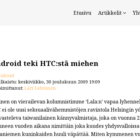
Etusivu
Artikkelit
Yh
droid teki HTC:stä miehen
ndroid
lkaistu: keskiviikko, 30 joulukuun 2009 19:09
imittanut:
Lari Lehtonen
inen on vierailevan kolumnistimme ‘Lala:n’ vapaa lyhennel
 ei ole uusi seksuaalivähemmistöjen ravintola Helsingin y
asteleva taiwanilainen kännyvalmistaja, joka on vuonna 200
neen vuoden aikana nimittäin joka kuudes yhdysvalloissa b
laniemen kuninkaiden huuli väpättää. Miten kymmenen vu