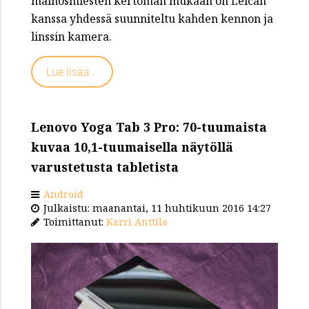
mainosmiesten kertoman mukaan on Leican
kanssa yhdessä suunniteltu kahden kennon ja
linssin kamera.
Lue lisää...
Lenovo Yoga Tab 3 Pro: 70-tuumaista
kuvaa 10,1-tuumaisella näytöllä
varustetusta tabletista
Android
Julkaistu: maanantai, 11 huhtikuun 2016 14:27
Toimittanut:
Karri Anttila