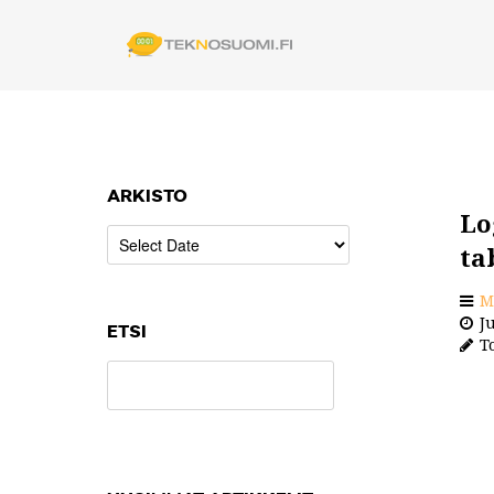
ARKISTO
Lo
ta
M
Ju
ETSI
To