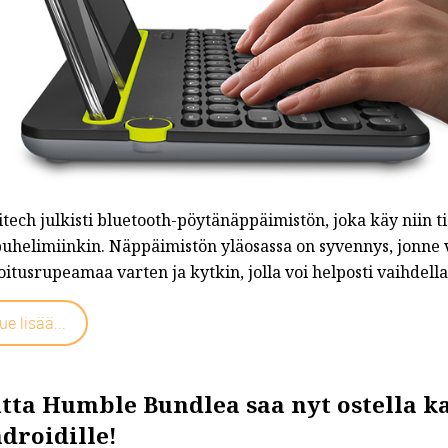
tech julkisti bluetooth-pöytänäppäimistön, joka käy niin ti
uhelimiinkin. Näppäimistön yläosassa on syvennys, jonne vo
oitusrupeamaa varten ja kytkin, jolla voi helposti vaihdella 
ue lisää...
tta Humble Bundlea saa nyt ostella k
droidille!