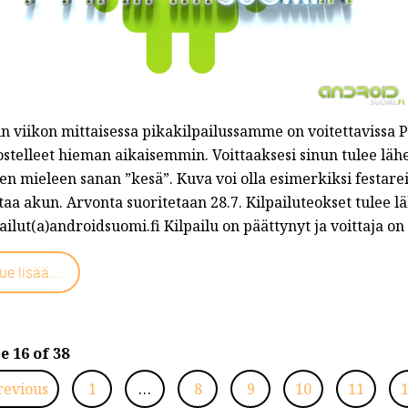
in viikon mittaisessa pikakilpailussamme on voitettaviss
stelleet hieman aikaisemmin. Voittaaksesi sinun tulee lähe
en mieleen sanan ”kesä”. Kuva voi olla esimerkiksi festare
taa akun. Arvonta suoritetaan 28.7. Kilpailuteokset tulee l
ailut(a)androidsuomi.fi Kilpailu on päättynyt ja voittaja on
ue lisää...
e 16 of 38
revious
1
…
8
9
10
11