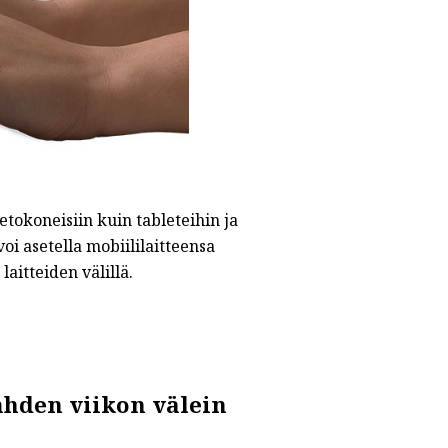
etokoneisiin kuin tableteihin ja
i asetella mobiililaitteensa
laitteiden välillä.
ahden viikon välein