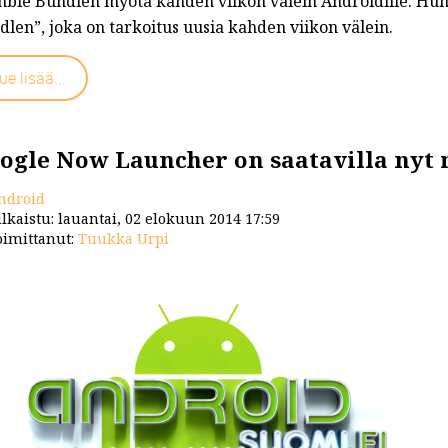
ble Bundlen myötä kahden viikon välein Androidille. Humbl
len”, joka on tarkoitus uusia kahden viikon välein.
t/...
ue lisää...
ogle Now Launcher on saatavilla nyt m
ndroid
lkaistu: lauantai, 02 elokuun 2014 17:59
imittanut:
Tuukka Urpi