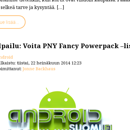
 selkeä tarve ja kysyntää. […]
ue lisää...
lpailu: Voita PNY Fancy Powerpack –l
ndroid
lkaistu: tiistai, 22 heinäkuun 2014 12:23
imittanut:
Jonne Backhaus