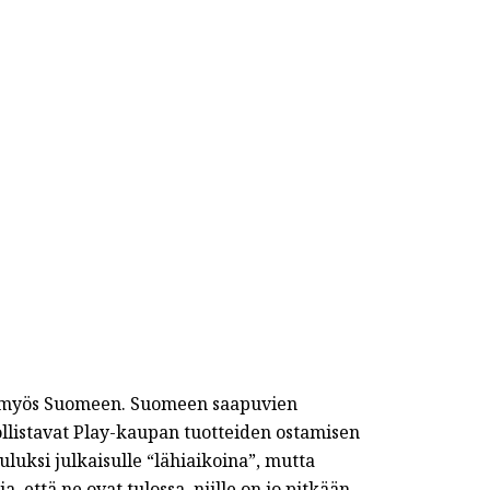
n myös Suomeen. Suomeen saapuvien
ollistavat Play-kaupan tuotteiden ostamisen
auluksi julkaisulle “lähiaikoina”, mutta
 että ne ovat tulossa, niille on jo pitkään