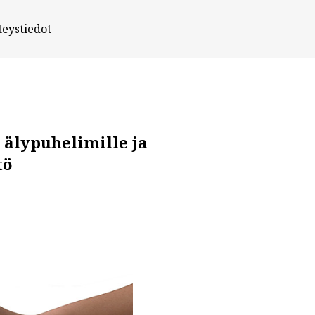
teystiedot
 älypuhelimille ja
tö