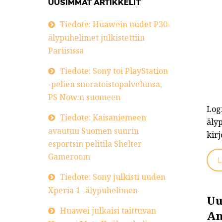
UUSIMMAT ARTIKKELIT
Tiedote: Huawein uudet P30-
älypuhelimet julkistettiin
Pariisissa
Tiedote: Sony toi PlayStation
-pelien suoratoistopalvelunsa,
PS Now:n suomeen
Logi
Tiedote: Kaisaniemeen
älyp
avautuu Suomen suurin
kirj
esportsin pelitila Shelter
Gameroom
L
Tiedote: Sony julkisti uuden
Xperia 1 -älypuhelimen
Uu
Huawei julkaisi taittuvan
An