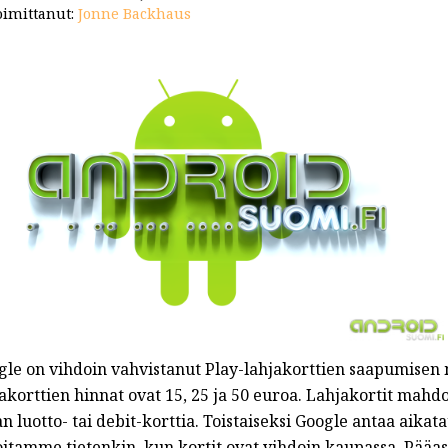
imittanut:
Jonne Backhaus
gle on vihdoin vahvistanut Play-lahjakorttien saapumise
akorttien hinnat ovat 15, 25 ja 50 euroa. Lahjakortit mahd
n luotto- tai debit-korttia. Toistaiseksi Google antaa aikat
itamme tietenkin, kun kortit ovat vihdoin kaupassa. Pääasia,