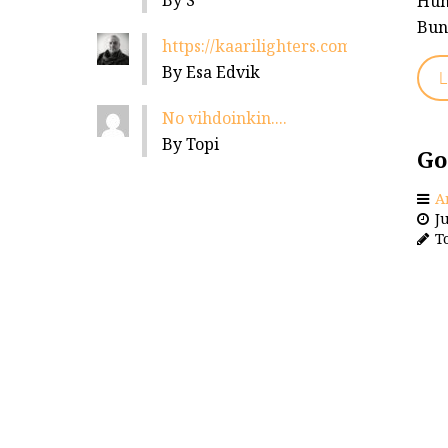
By S
Hum
Bund
https://kaarilighters.com/jalleenmyyja
By Esa Edvik
L
No vihdoinkin....
By Topi
Go
A
Ju
To