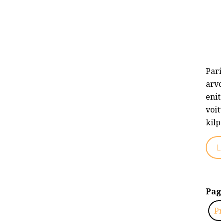
Par
arvo
enit
voit
kilp
L
Pag
P