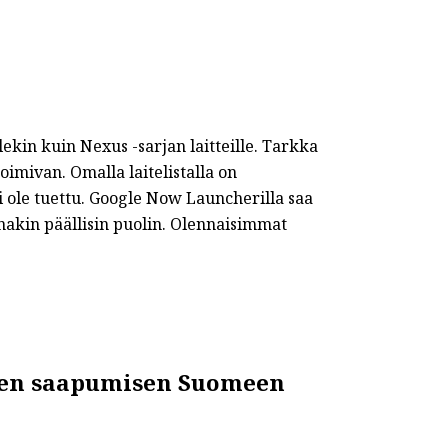
ekin kuin Nexus -sarjan laitteille. Tarkka
toimivan. Omalla laitelistalla on
i ole tuettu. Google Now Launcherilla saa
inakin päällisin puolin. Olennaisimmat
tien saapumisen Suomeen