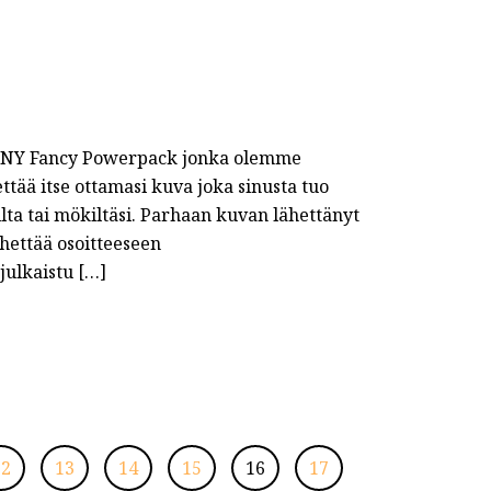
a PNY Fancy Powerpack jonka olemme
ttää itse ottamasi kuva joka sinusta tuo
ilta tai mökiltäsi. Parhaan kuvan lähettänyt
ähettää osoitteeseen
 julkaistu […]
12
13
14
15
16
17