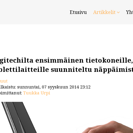
Etusivu
Artikkelit
Yh
gitechilta ensimmäinen tietokoneille,
blettilaitteille suunniteltu näppäimis
uut
lkaistu: sunnuntai, 07 syyskuun 2014 23:12
imittanut:
Tuukka Urpi