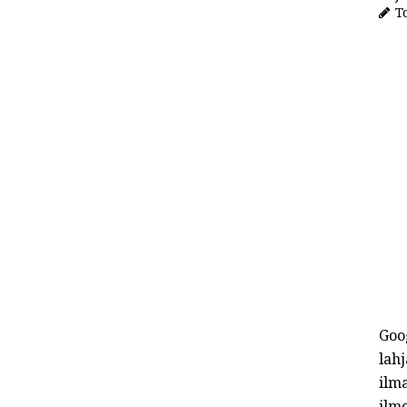
To
Goo
lahj
ilma
ilmo