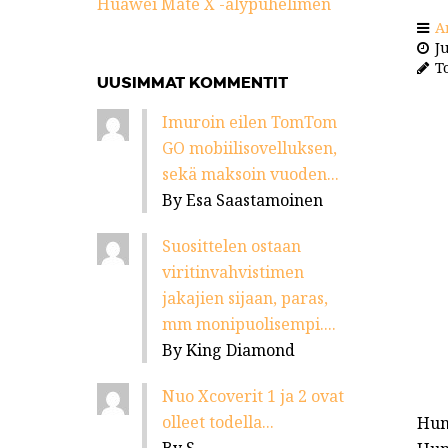
Huawei Mate X -älypuhelimen
A
Ju
To
UUSIMMAT KOMMENTIT
Imuroin eilen TomTom
GO mobiilisovelluksen,
sekä maksoin vuoden...
By Esa Saastamoinen
Suosittelen ostaan
viritinvahvistimen
jakajien sijaan, paras,
mm monipuolisempi....
By King Diamond
Nuo Xcoverit 1 ja 2 ovat
olleet todella...
Hum