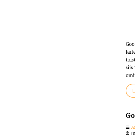
Goog
lait
toi
siis
omi
L
Go
A
Ju