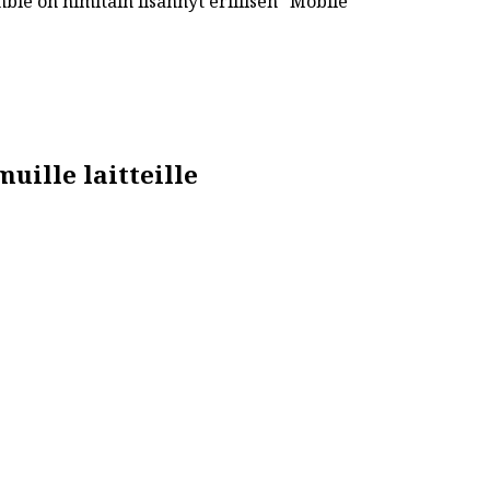
e on nimitäin lisännyt erillisen “Mobile
uille laitteille