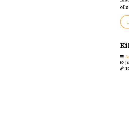
ollu
L
Ki
A
Ju
To