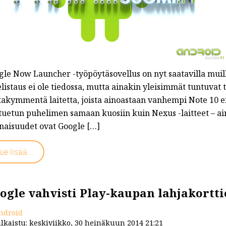
le Now Launcher -työpöytäsovellus on nyt saatavilla muill
elistaus ei ole tiedossa, mutta ainakin yleisimmät tuntuvat 
stakymmentä laitetta, joista ainoastaan vanhempi Note 10 e
 tuetun puhelimen samaan kuosiin kuin Nexus -laitteet – a
naisuudet ovat Google […]
ue lisää...
ogle vahvisti Play-kaupan lahjakort
ndroid
lkaistu: keskiviikko, 30 heinäkuun 2014 21:21