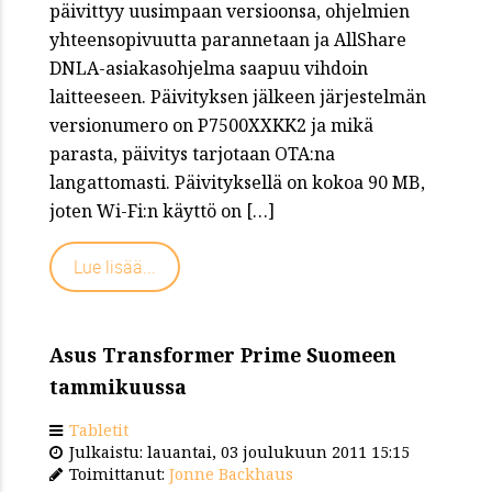
päivittyy uusimpaan versioonsa, ohjelmien
yhteensopivuutta parannetaan ja AllShare
DNLA-asiakasohjelma saapuu vihdoin
laitteeseen. Päivityksen jälkeen järjestelmän
versionumero on P7500XXKK2 ja mikä
parasta, päivitys tarjotaan OTA:na
langattomasti. Päivityksellä on kokoa 90 MB,
joten Wi-Fi:n käyttö on […]
Lue lisää...
Asus Transformer Prime Suomeen
tammikuussa
Tabletit
Julkaistu: lauantai, 03 joulukuun 2011 15:15
Toimittanut:
Jonne Backhaus