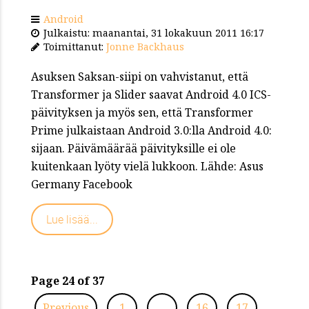
Android
Julkaistu: maanantai, 31 lokakuun 2011 16:17
Toimittanut:
Jonne Backhaus
Asuksen Saksan-siipi on vahvistanut, että
Transformer ja Slider saavat Android 4.0 ICS-
päivityksen ja myös sen, että Transformer
Prime julkaistaan Android 3.0:lla Android 4.0:
sijaan. Päivämäärää päivityksille ei ole
kuitenkaan lyöty vielä lukkoon. Lähde: Asus
Germany Facebook
Lue lisää...
Page 24 of 37
Previous
1
…
16
17