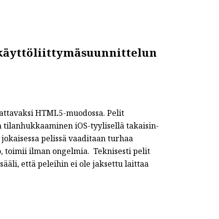
 käyttöliittymäsuunnittelun
elattavaksi HTML5-muodossa. Pelit
n tilanhukkaaminen iOS-tyylisellä takaisin-
i jokaisessa pelissä vaaditaan turhaa
, toimii ilman ongelmia. Teknisesti pelit
li, että peleihin ei ole jaksettu laittaa