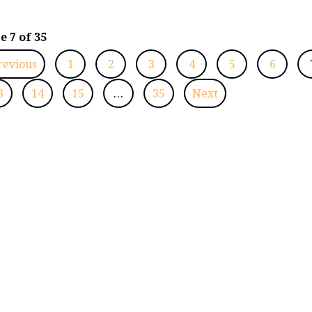
e 7 of 35
revious
1
2
3
4
5
6
3
14
15
…
35
Next