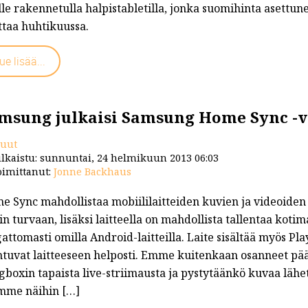
le rakennetulla halpistabletilla, jonka suomihinta asettunee
ttaa huhtikuussa.
t/...
ue lisää...
msung julkaisi Samsung Home Sync -
uut
lkaistu: sunnuntai, 24 helmikuun 2013 06:03
imittanut:
Jonne Backhaus
e Sync mahdollistaa mobiililaitteiden kuvien ja videoiden 
in turvaan, lisäksi laitteella on mahdollista tallentaa koti
attomasti omilla Android-laitteilla. Laite sisältää myös P
ntuvat laitteeseen helposti. Emme kuitenkaan osanneet päät
gboxin tapaista live-striimausta ja pystytäänkö kuvaa lähe
mme näihin […]