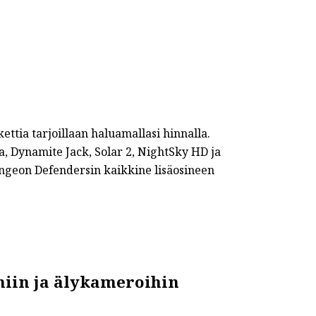
ttia tarjoillaan haluamallasi hinnalla.
ra, Dynamite Jack, Solar 2, NightSky HD ja
ungeon Defendersin kaikkine lisäosineen
miin ja älykameroihin