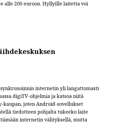
 alle 200 euroon. Hyllyille laitetta voi
viihdekeskuksen
synkronoinnin internetin yli langattomasti
maassa digiTV-ohjelmia ja katsoa niitä
lay-kaupan, joten Android-sovellukset
ellä tiedotteen pohjalta tukeeko laite
ttämään internetin välityksellä, mutta