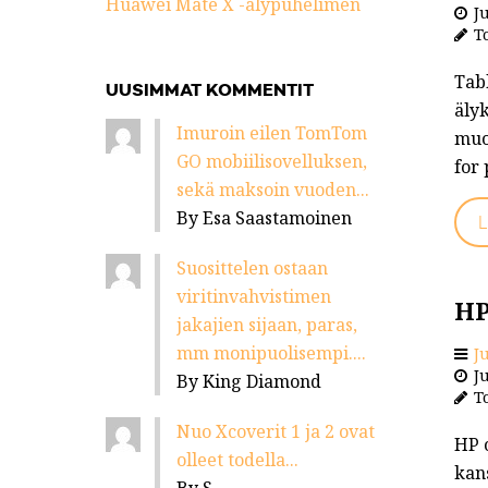
Huawei Mate X -älypuhelimen
Ju
To
Tab
UUSIMMAT KOMMENTIT
äly
Imuroin eilen TomTom
muo
GO mobiilisovelluksen,
for
sekä maksoin vuoden...
By Esa Saastamoinen
L
Suosittelen ostaan
viritinvahvistimen
HP
jakajien sijaan, paras,
mm monipuolisempi....
J
Ju
By King Diamond
To
Nuo Xcoverit 1 ja 2 ovat
HP o
olleet todella...
kans