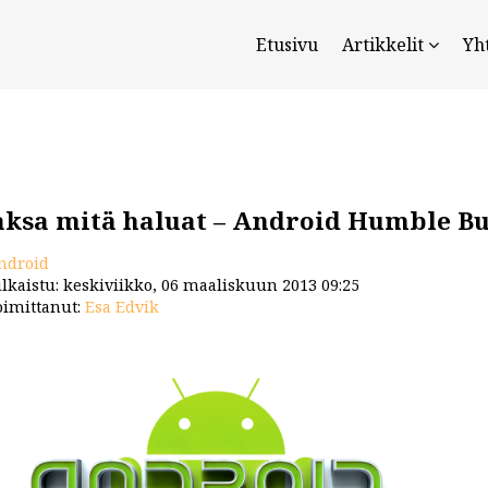
Etusivu
Artikkelit
Yh
ksa mitä haluat – Android Humble Bu
ndroid
lkaistu: keskiviikko, 06 maaliskuun 2013 09:25
imittanut:
Esa Edvik