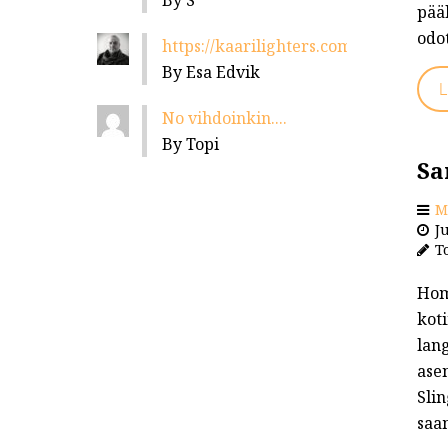
By S
pääl
odo
https://kaarilighters.com/jalleenmyyja
By Esa Edvik
L
No vihdoinkin....
By Topi
Sa
M
Ju
To
Hom
koti
lang
ase
Slin
saa