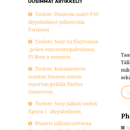
UUSIMMAT ARTIKKELIT
Tiedote: Huawein uudet P30-
älypuhelimet julkistettiin
Pariisissa
Tiedote: Sony toi PlayStation
-pelien suoratoistopalvelunsa,
Taas
PS Now:n suomeen
Täll
Tiedote: Kaisaniemeen
mik
avautuu Suomen suurin
sek
esportsin pelitila Shelter
Gameroom
L
Tiedote: Sony julkisti uuden
Xperia 1 -älypuhelimen
Ph
Huawei julkaisi taittuvan
A