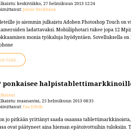
lkaistu: keskiviikko, 27 helmikuun 2013 12:24
imittanut:
Jonne Backhaus
leteille jo aiemmin julkaistu Adoben Photoshop Touch on v
kameroiden ladattavaksi. Mobiiliphotari tukee jopa 12 Mpi
kkaamisen monia työkaluja hyödyntäen. Sovelluksella on h
 phone
ue lisää...
 ponkaisee halpistablettimarkkinoille 
ulkaisut
lkaistu: maanantai, 25 helmikuun 2013 08:35
imittanut:
Esa Edvik
n jo pitkään yrittänyt saada osaansa tablettimarkkinoista,
sa ovat päätyneet aina hieman epätoivottuihin tuloksiin. 