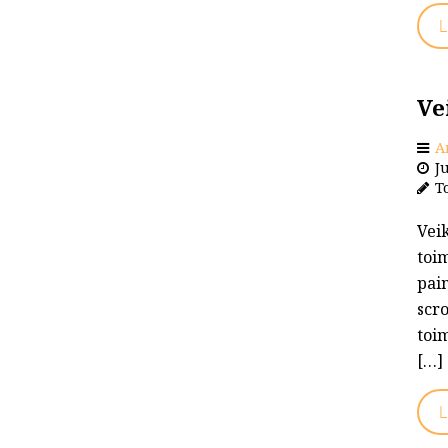
L
Ve
A
Ju
To
Veik
toim
pain
scro
toim
[…]
L