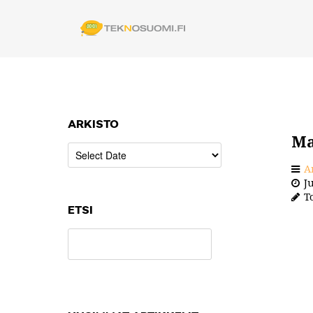
ARKISTO
Ma
A
Ju
To
ETSI