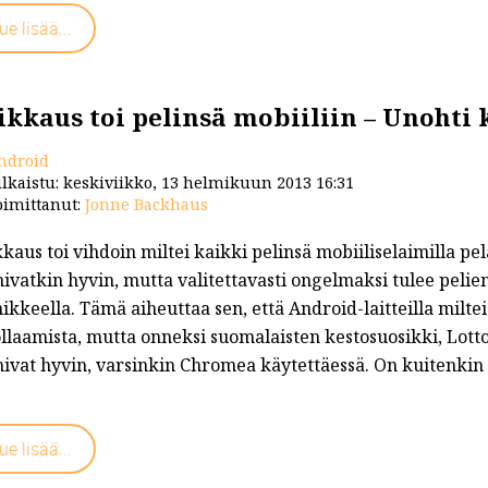
ue lisää...
ikkaus toi pelinsä mobiiliin – Unohti
ndroid
lkaistu: keskiviikko, 13 helmikuun 2013 16:31
imittanut:
Jonne Backhaus
kaus toi vihdoin miltei kaikki pelinsä mobiiliselaimilla p
ivatkin hyvin, mutta valitettavasti ongelmaksi tulee pelie
ikkeella. Tämä aiheuttaa sen, että Android-laitteilla milte
llaamista, mutta onneksi suomalaisten kestosuosikki, Lotto
ivat hyvin, varsinkin Chromea käytettäessä. On kuitenkin sää
ue lisää...