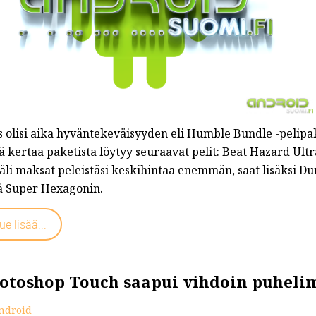
 olisi aika hyväntekeväisyyden eli Humble Bundle -pelipake
ä kertaa paketista löytyy seuraavat pelit: Beat Hazard Ult
äli maksat peleistäsi keskihintaa enemmän, saat lisäksi D
ä Super Hexagonin.
ue lisää...
otoshop Touch saapui vihdoin puheli
ndroid