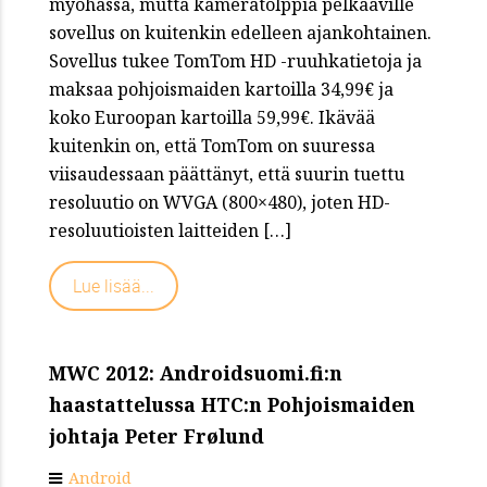
myöhässä, mutta kameratolppia pelkääville
sovellus on kuitenkin edelleen ajankohtainen.
Sovellus tukee TomTom HD -ruuhkatietoja ja
maksaa pohjoismaiden kartoilla 34,99€ ja
koko Euroopan kartoilla 59,99€. Ikävää
kuitenkin on, että TomTom on suuressa
viisaudessaan päättänyt, että suurin tuettu
resoluutio on WVGA (800×480), joten HD-
resoluutioisten laitteiden […]
Lue lisää...
MWC 2012: Androidsuomi.fi:n
haastattelussa HTC:n Pohjoismaiden
johtaja Peter Frølund
Android