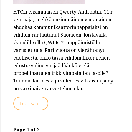
HTC:n ensimmäisen Qwerty-Androidin, G1:n
seuraaja, ja ehkä ensimmäinen varsinainen
ehdokas kommunikaattorin tappajaksi on
vihdoin rantautunut Suomeen, loistavalla
skandillisella QWERTY-näppäimistöllä
varustettuna. Pari vuotta on vierähtänyt
edellisestä, onko tässä vihdoin liikemiehen
edustusväline vai jäädäänkö vielä
propellihattujen irkkivimpaimien tasolle?
Teimme laitteesta jo video-esivilkaisun ja nyt
on varsinaisen arvostelun aika.
Lue lisää...
Page 1 of 2