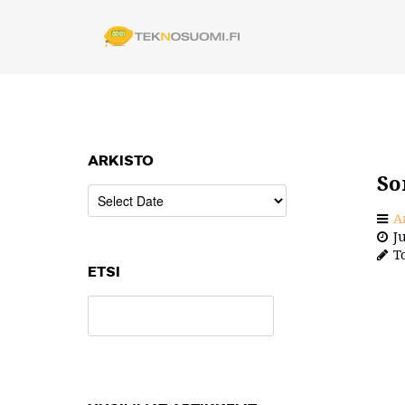
ARKISTO
So
A
Ju
To
ETSI