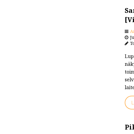
Sa
[V
A
Ju
To
Lupa
näk
toi
selv
lait
L
Pi