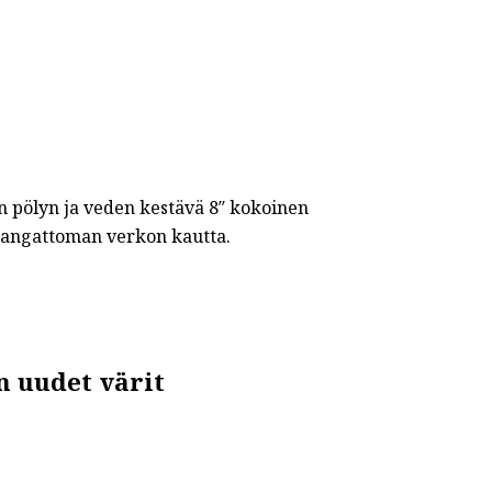
n pölyn ja veden kestävä 8″ kokoinen
ä langattoman verkon kautta.
n uudet värit