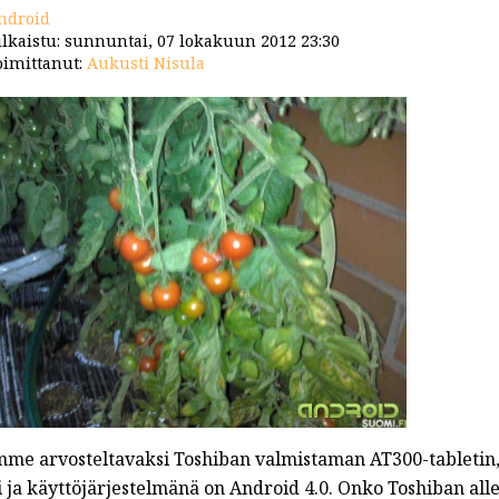
ndroid
lkaistu: sunnuntai, 07 lokakuun 2012 23:30
imittanut:
Aukusti Nisula
mme arvosteltavaksi Toshiban valmistaman AT300-tabletin, 
i ja käyttöjärjestelmänä on Android 4.0. Onko Toshiban all