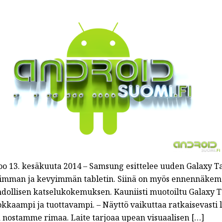
oo 13. kesäkuuta 2014 – Samsung esittelee uuden Galaxy T
imman ja kevyimmän tabletin. Siinä on myös ennennäkemä
dollisen katselukokemuksen. Kauniisti muotoiltu Galaxy T
okkaampi ja tuottavampi. – Näyttö vaikuttaa ratkaisevasti
lä nostamme rimaa. Laite tarjoaa upean visuaalisen […]