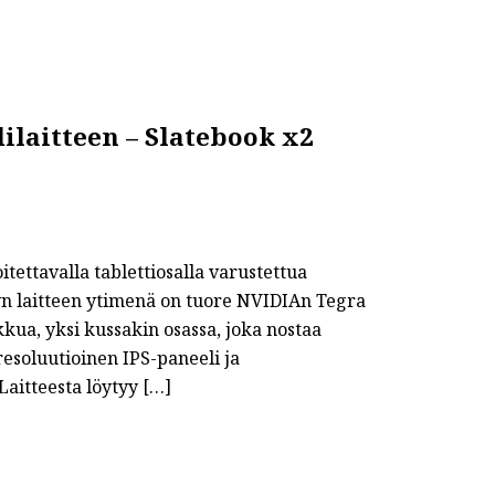
ilaitteen – Slatebook x2
itettavalla tablettiosalla varustettua
tyn laitteen ytimenä on tuore NVIDIAn Tegra
akkua, yksi kussakin osassa, joka nostaa
esoluutioinen IPS-paneeli ja
Laitteesta löytyy […]