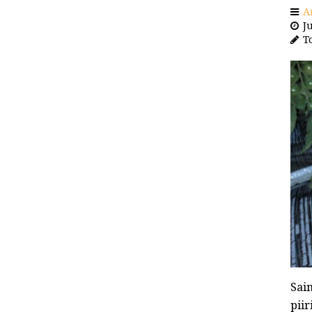
A
Ju
To
Sai
piir