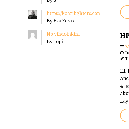
By S
L
https://kaarilighters.com/jalleenmyyja
By Esa Edvik
No vihdoinkin....
HP
By Topi
M
Ju
To
HP k
And
4 -j
aku
käyt
L