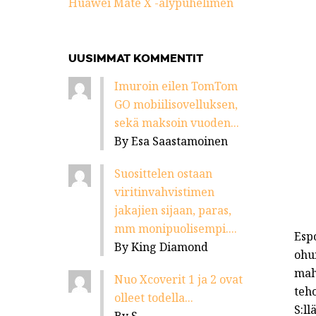
Huawei Mate X -älypuhelimen
UUSIMMAT KOMMENTIT
Imuroin eilen TomTom
GO mobiilisovelluksen,
sekä maksoin vuoden...
By Esa Saastamoinen
Suosittelen ostaan
viritinvahvistimen
jakajien sijaan, paras,
mm monipuolisempi....
Esp
By King Diamond
ohu
mah
Nuo Xcoverit 1 ja 2 ovat
teh
olleet todella...
S:l