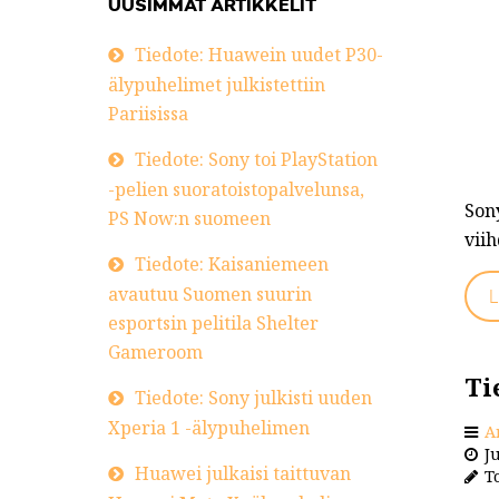
UUSIMMAT ARTIKKELIT
Tiedote: Huawein uudet P30-
älypuhelimet julkistettiin
Pariisissa
Tiedote: Sony toi PlayStation
-pelien suoratoistopalvelunsa,
Son
PS Now:n suomeen
viih
Tiedote: Kaisaniemeen
avautuu Suomen suurin
L
esportsin pelitila Shelter
Gameroom
Ti
Tiedote: Sony julkisti uuden
Xperia 1 -älypuhelimen
A
Ju
Huawei julkaisi taittuvan
To