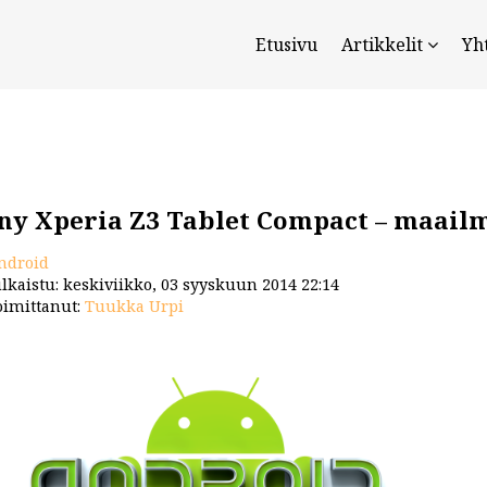
Etusivu
Artikkelit
Yh
ny Xperia Z3 Tablet Compact – maailm
ndroid
lkaistu: keskiviikko, 03 syyskuun 2014 22:14
imittanut:
Tuukka Urpi