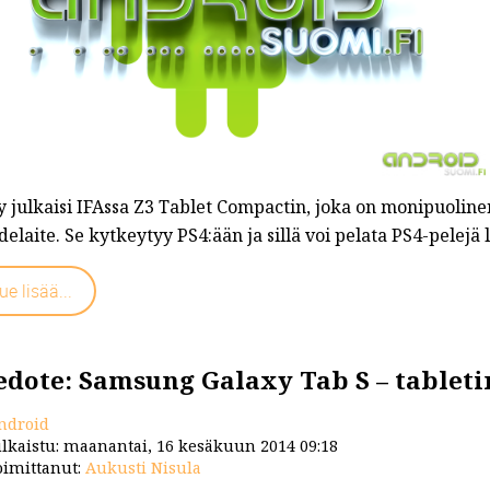
y julkaisi IFAssa Z3 Tablet Compactin, joka on monipuoline
delaite. Se kytkeytyy PS4:ään ja sillä voi pelata PS4-pelej
ue lisää...
edote: Samsung Galaxy Tab S – tableti
ndroid
lkaistu: maanantai, 16 kesäkuun 2014 09:18
imittanut:
Aukusti Nisula