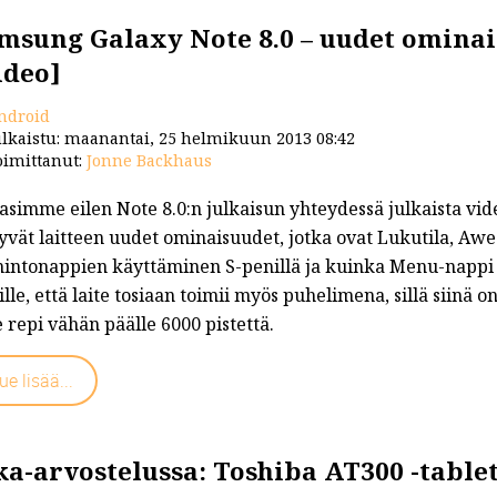
msung Galaxy Note 8.0 – uudet ominai
ideo]
ndroid
lkaistu: maanantai, 25 helmikuun 2013 08:42
imittanut:
Jonne Backhaus
simme eilen Note 8.0:n julkaisun yhteydessä julkaista video
yvät laitteen uudet ominaisuudet, jotka ovat Lukutila, Awe
mintonappien käyttäminen S-penillä ja kuinka Menu-nappi
ille, että laite tosiaan toimii myös puhelimena, sillä siin
e repi vähän päälle 6000 pistettä.
ue lisää...
ka-arvostelussa: Toshiba AT300 -tablet