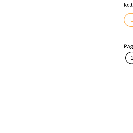
kod
L
Pag