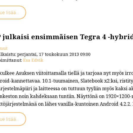
ue lisää...
t/...
 julkaisi ensimmäisen Tegra 4 -hybrid
uut
lkaistu: perjantai, 17 toukokuun 2013 09:00
imittanut:
Esa Edvik
ulkee Asuksen viitoittamalla tiellä ja tarjoaa nyt myös irro
roid-kannettavaa. 10.1-tuumainen, Slatebook x2:ksi, risti
ärjestelmäpiiri ja laitteessa on tuttuun tyyliin myös kaksi 
nkeston noin kahdeksaan tuntiin. Näyttönä on 1920×1200-r
töjärjestelmänä on lähes vanilla-kuntoinen Android 4.2.2. 
ue lisää...