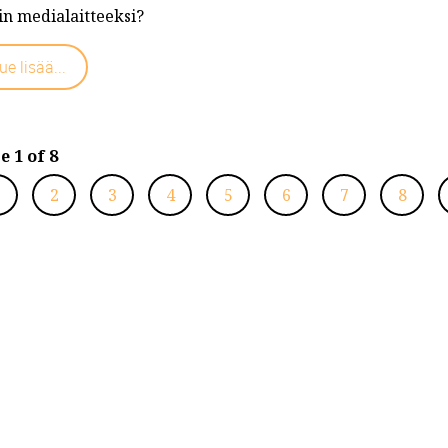
in medialaitteeksi?
ue lisää...
e 1 of 8
1
2
3
4
5
6
7
8