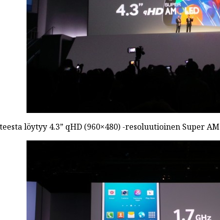
tteesta löytyy 4.3” qHD (960×480) -resoluutioinen Super A