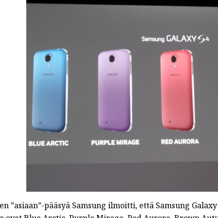
t/...
en ”asiaan”-pääsyä Samsung ilmoitti, että Samsung Galaxy S