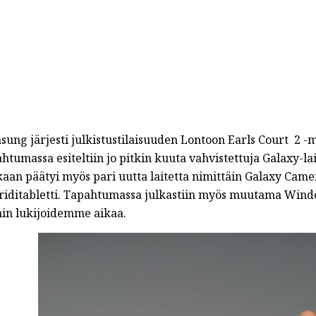
ung järjesti julkistustilaisuuden Lontoon Earls Court 2 -m
htumassa esiteltiin jo pitkin kuuta vahvistettuja Galaxy-lai
aan päätyi myös pari uutta laitetta nimittäin Galaxy Cam
riditabletti. Tapahtumassa julkastiin myös muutama Wind
hin lukijoidemme aikaa.