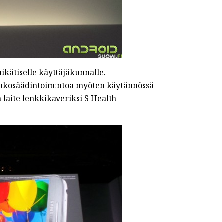
kätiselle käyttäjäkunnalle.
skaukosäädintoimintoa myöten käytännössä
 laite lenkkikaveriksi S Health -