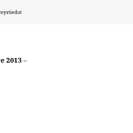
teystiedot
 2013 –