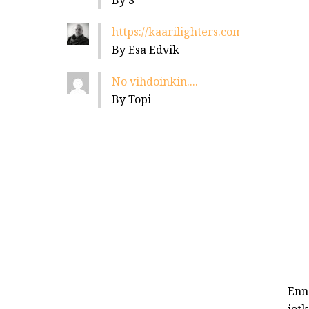
By S
https://kaarilighters.com/jalleenmyyja
By Esa Edvik
No vihdoinkin....
By Topi
Enn