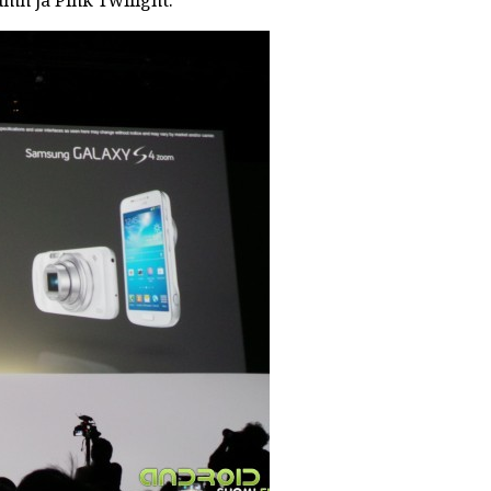
umn ja Pink Twilight.