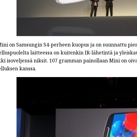
Mini on Samsungin S4-perheen kuopus ja on suunnattu pieni
elluspuolelta laitteessa on kuitenkin IR-lähetintä ja ylei
ki isoveljensä niksit. 107 gramman painollaan Mini on oiva
elluksen kanssa.