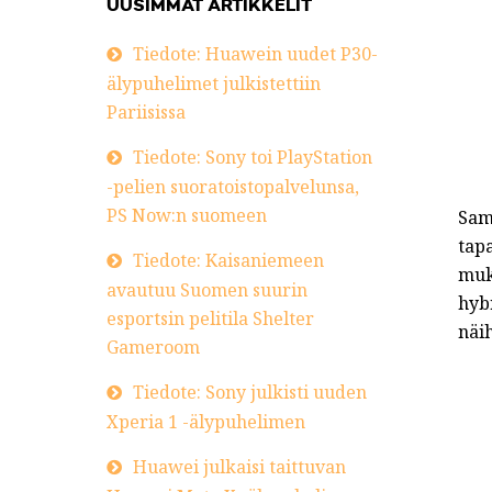
UUSIMMAT ARTIKKELIT
Tiedote: Huawein uudet P30-
älypuhelimet julkistettiin
Pariisissa
Tiedote: Sony toi PlayStation
-pelien suoratoistopalvelunsa,
PS Now:n suomeen
Sams
tapa
Tiedote: Kaisaniemeen
muk
avautuu Suomen suurin
hyb
esportsin pelitila Shelter
näi
Gameroom
Tiedote: Sony julkisti uuden
Xperia 1 -älypuhelimen
Huawei julkaisi taittuvan