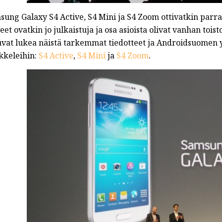
sung Galaxy S4 Active, S4 Mini ja S4 Zoom ottivatkin parr
teet ovatkin jo julkaistuja ja osa asioista olivat vanhan toist
uvat lukea näistä tarkemmat tiedotteet ja Androidsuomen yh
ikkeleihin:
S4 Active
,
S4 Mini
ja
S4 Zoom
.