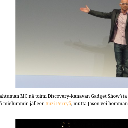
ahtuman MC:nä toimi Discovery-kanavan Gadget Show’sta t
ä mielummin jälleen
Suzi Perryä
, mutta Jason vei homman 