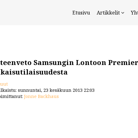
Etusivu
Artikkelit
Yh
teenveto Samsungin Lontoon Premiere
lkaisutilaisuudesta
uut
lkaistu: sunnuntai, 23 kesäkuun 2013 22:03
imittanut:
Jonne Backhaus