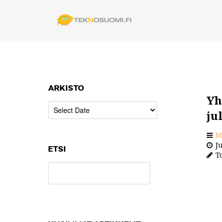
ARKISTO
Yh
ju
M
Ju
ETSI
To