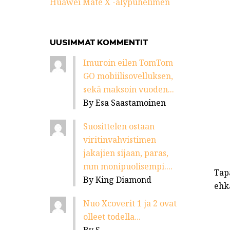
Huawei Mate X -älypuhelimen
UUSIMMAT KOMMENTIT
Imuroin eilen TomTom
GO mobiilisovelluksen,
sekä maksoin vuoden...
By Esa Saastamoinen
Suosittelen ostaan
viritinvahvistimen
jakajien sijaan, paras,
mm monipuolisempi....
Tap
By King Diamond
ehk
Nuo Xcoverit 1 ja 2 ovat
olleet todella...