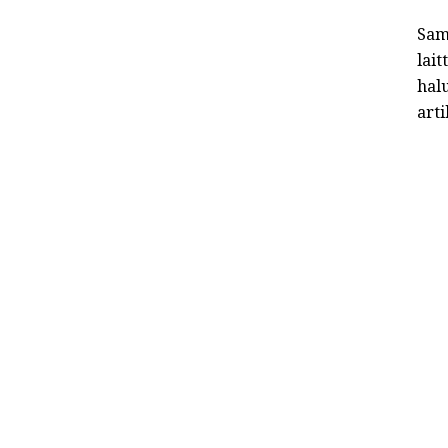
Sam
lait
hal
art