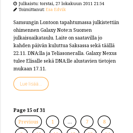
Julkaistu: torstai, 27 lokakuun 2011 21:54
Toimittanut:
Esa Edvik
Samsungin Lontoon tapahtumassa julkistettiin
ohimennen Galaxy Note:n Suomen
julkaisuaikataulu. Laite on saatavilla jo
kahden päivän kuluttua Saksassa sekä täällä
22.11. DNA:lla ja Teliasoneralla. Galaxy Nexus
tulee Elisalle sekä DNA:lle alustavien tietojen
mukaan 17.11.
Lue lisää...
Page 15 of 31
Previous
1
…
7
8