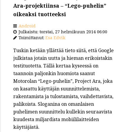
Ara-projektiinsa – “Lego-puhelin”
oikeaksi tuotteeksi
Android
Julkaistu: torstai, 27 helmikuun 2014 06:00
Toimittanut:
Esa Edvik
Tuskin ketään yllättää tieto siitä, että Google
julkistaa jotain uutta ja hieman erikoistakin
testituotetta. Tällä kertaa kyseessä on
taannoin paljonkin huomiota saanut
Motorolan “Lego-puhelin”, Project Ara, joka
on kasattu käyttäjän suunnittelemista,
rakentamista ja tulostamista, vaihdettavista,
palikoista. Sloganina on omanlaisen
puhelimen suunnittelu kullekin seuraavista
kuudesta miljardista mobiililaitteiden
käyttäjästä.