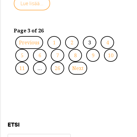
Lue lisää...
Page 3 of 26
Previous
1
2
3
4
5
6
7
8
9
10
11
…
26
Next
ETSI