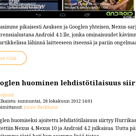
asimme pikaisesti Asuksen ja Googlen yhteisen, Nexus-sarja
erenssialustana Android 4.1:lle, jonka ominaisuudet kävim
 artikkelissa lähinnä laitteeseen itseensä ja pariin ongelma
ue lisää...
oglen huominen lehdistötilaisuus siir
ndroid
lkaistu: sunnuntai, 28 lokakuun 2012 14:01
imittanut:
Jonne Backhaus
len huomiseksi ajoitettu lehdistötilaisuus siirtyy Hurrika
ettiin Nexus 4, Nexus 10 ja Android 4.2 julkaisua. Uutta p
oitamme tästä heti kun saamme lisää tietoa.