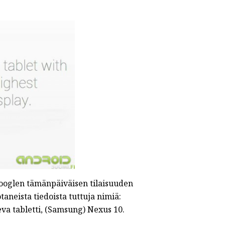
Googlen tämänpäiväisen tilaisuuden
neista tiedoista tuttuja nimiä:
va tabletti, (Samsung) Nexus 10.