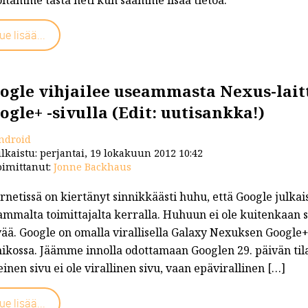
ue lisää...
ogle vihjailee useammasta Nexus-lai
ogle+ -sivulla (Edit: uutisankka!)
ndroid
lkaistu: perjantai, 19 lokakuun 2012 10:42
imittanut:
Jonne Backhaus
rnetissä on kiertänyt sinnikkäästi huhu, että Google julkai
ammalta toimittajalta kerralla. Huhuun ei ole kuitenkaan s
ää. Google on omalla virallisella Galaxy Nexuksen Google+ 
ikossa. Jäämme innolla odottamaan Googlen 29. päivän til
inen sivu ei ole virallinen sivu, vaan epävirallinen […]
ue lisää...