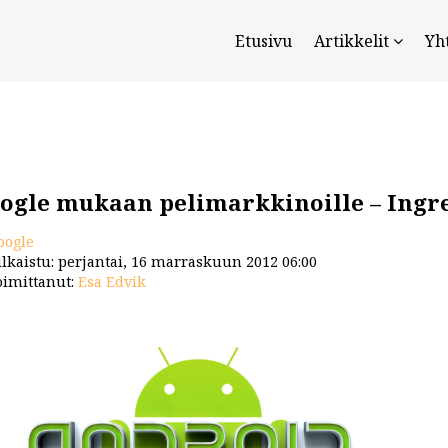
Etusivu
Artikkelit
Yh
ogle mukaan pelimarkkinoille – In
oogle
lkaistu: perjantai, 16 marraskuun 2012 06:00
imittanut:
Esa Edvik