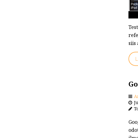
Test
ref
siis
L
Go
A
Ju
To
Goog
odot
ilm