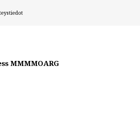
teystiedot
gress MMMMOARG