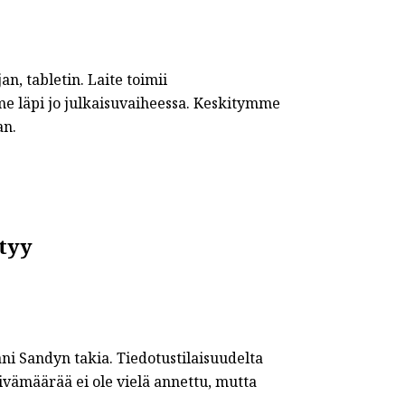
n, tabletin. Laite toimii
me läpi jo julkaisuvaiheessa. Keskitymme
an.
tyy
ani Sandyn takia. Tiedotustilaisuudelta
äivämäärää ei ole vielä annettu, mutta