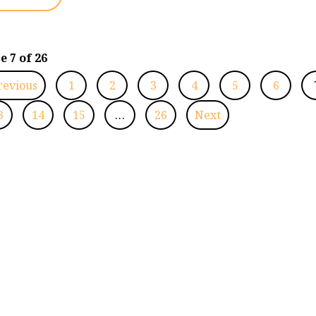
e 7 of 26
revious
1
2
3
4
5
6
3
14
15
…
26
Next