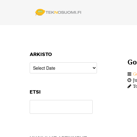
ARKISTO
Go
G
Ju
To
ETSI