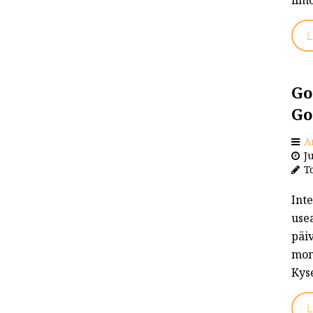
L
Go
Go
A
Ju
To
Inte
use
päiv
mon
Kyse
L