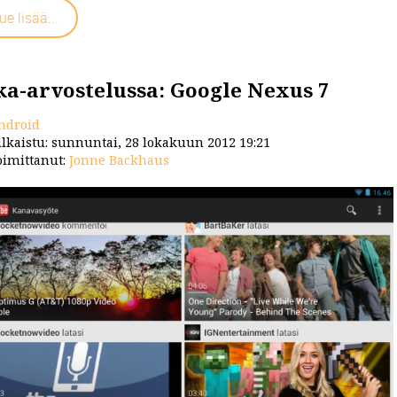
ue lisää...
t/...
ka-arvostelussa: Google Nexus 7
ndroid
lkaistu: sunnuntai, 28 lokakuun 2012 19:21
imittanut:
Jonne Backhaus