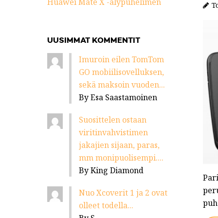
Huawei Mate X -älypuhelimen
To
UUSIMMAT KOMMENTIT
Imuroin eilen TomTom
GO mobiilisovelluksen,
sekä maksoin vuoden...
By Esa Saastamoinen
Suosittelen ostaan
viritinvahvistimen
jakajien sijaan, paras,
mm monipuolisempi....
By King Diamond
Par
per
Nuo Xcoverit 1 ja 2 ovat
puh
olleet todella...