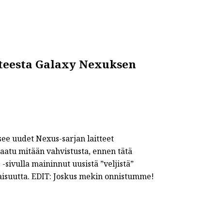
tteesta Galaxy Nexuksen
see uudet Nexus-sarjan laitteet
aatu mitään vahvistusta, ennen tätä
-sivulla maininnut uusistä ”veljistä”
aisuutta. EDIT: Joskus mekin onnistumme!