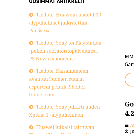
UUSIMMAT ARTIKKELIT
Tiedote: Huawein uudet P30-
älypuhelimet julkistettiin
Pariisissa
Tiedote: Sony toi PlayStation
-pelien suoratoistopalvelunsa,
MMM
PS Now:n suomeen
Gam
Tiedote: Kaisaniemeen
avautuu Suomen suurin
L
esportsin pelitila Shelter
Gameroom
Go
Tiedote: Sony julkisti uuden
4.
Xperia 1 -älypuhelimen
A
Huawei julkaisi taittuvan
Ju