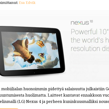
imittanut:
Esa Edvik
i mobiilialan huonoimmin pidettyä salaisuutta julkaistiin 
uuntumisesta huolimatta. Laitteet kantavat ennakkoon vuota
elinmalli (LG) Nexus 4 ja perheen kuninkuusmalliksi nouse