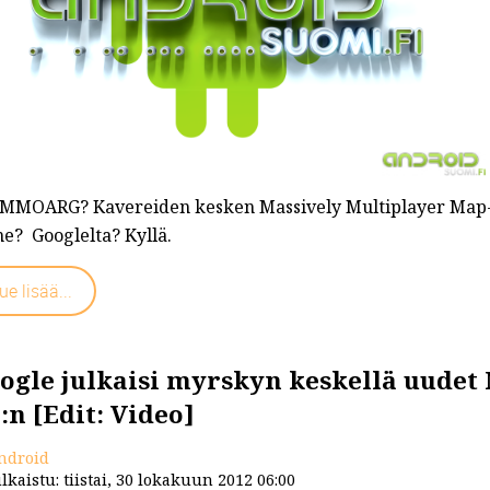
MOARG? Kavereiden kesken Massively Multiplayer Map-b
e? Googlelta? Kyllä.
ue lisää...
ogle julkaisi myrskyn keskellä uudet 
2:n [Edit: Video]
ndroid
lkaistu: tiistai, 30 lokakuun 2012 06:00