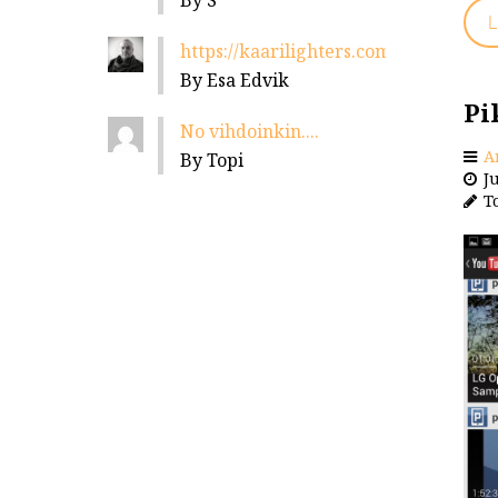
By S
L
https://kaarilighters.com/jalleenmyyja
By Esa Edvik
Pi
No vihdoinkin....
A
By Topi
Ju
To