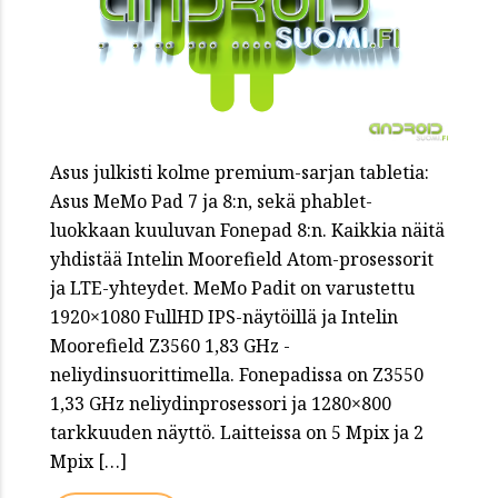
Asus julkisti kolme premium-sarjan tabletia:
Asus MeMo Pad 7 ja 8:n, sekä phablet-
luokkaan kuuluvan Fonepad 8:n. Kaikkia näitä
yhdistää Intelin Moorefield Atom-prosessorit
ja LTE-yhteydet. MeMo Padit on varustettu
1920×1080 FullHD IPS-näytöillä ja Intelin
Moorefield Z3560 1,83 GHz -
neliydinsuorittimella. Fonepadissa on Z3550
1,33 GHz neliydinprosessori ja 1280×800
tarkkuuden näyttö. Laitteissa on 5 Mpix ja 2
Mpix […]