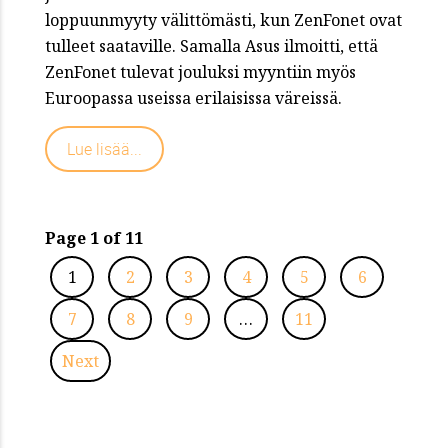
loppuunmyyty välittömästi, kun ZenFonet ovat
tulleet saataville. Samalla Asus ilmoitti, että
ZenFonet tulevat jouluksi myyntiin myös
Euroopassa useissa erilaisissa väreissä.
Lue lisää...
Page 1 of 11
1
2
3
4
5
6
7
8
9
…
11
Next