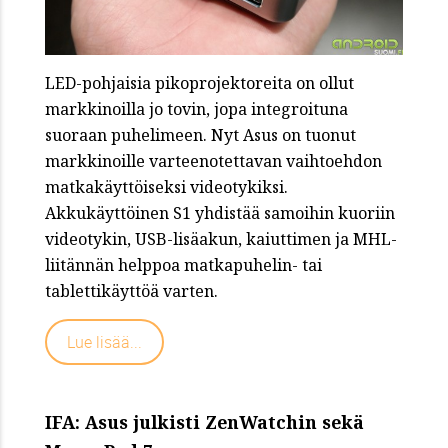
LED-pohjaisia pikoprojektoreita on ollut
markkinoilla jo tovin, jopa integroituna
suoraan puhelimeen. Nyt Asus on tuonut
markkinoille varteenotettavan vaihtoehdon
matkakäyttöiseksi videotykiksi.
Akkukäyttöinen S1 yhdistää samoihin kuoriin
videotykin, USB-lisäakun, kaiuttimen ja MHL-
liitännän helppoa matkapuhelin- tai
tablettikäyttöä varten.
Lue lisää...
IFA: Asus julkisti ZenWatchin sekä