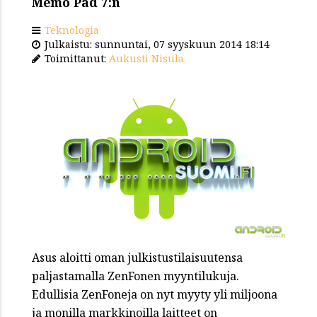
Memo Pad 7:n
Teknologia
Julkaistu: sunnuntai, 07 syyskuun 2014 18:14
Toimittanut:
Aukusti Nisula
Asus aloitti oman julkistustilaisuutensa
paljastamalla ZenFonen myyntilukuja.
Edullisia ZenFoneja on nyt myyty yli miljoona
ja monilla markkinoilla laitteet on