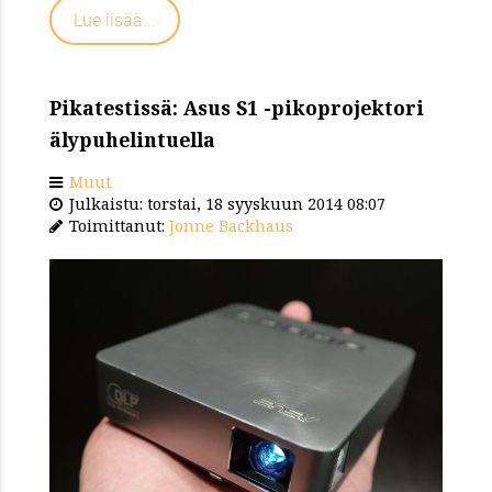
Lue lisää...
Pikatestissä: Asus S1 -pikoprojektori
älypuhelintuella
Muut
Julkaistu: torstai, 18 syyskuun 2014 08:07
Toimittanut:
Jonne Backhaus