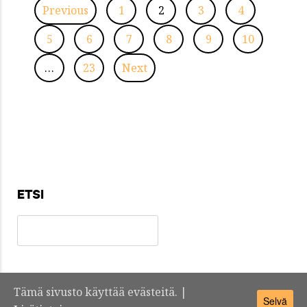
Previous
1
2
3
4
5
6
7
8
9
10
…
23
Next
ETSI
Tämä sivusto käyttää evästeitä. |
Selvä
Teknosuomi.fi -
Yhteystiedot