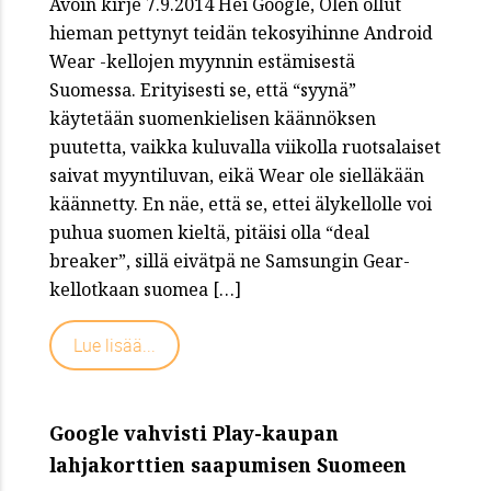
Avoin kirje 7.9.2014 Hei Google, Olen ollut
hieman pettynyt teidän tekosyihinne Android
Wear -kellojen myynnin estämisestä
Suomessa. Erityisesti se, että “syynä”
käytetään suomenkielisen käännöksen
puutetta, vaikka kuluvalla viikolla ruotsalaiset
saivat myyntiluvan, eikä Wear ole sielläkään
käännetty. En näe, että se, ettei älykellolle voi
puhua suomen kieltä, pitäisi olla “deal
breaker”, sillä eivätpä ne Samsungin Gear-
kellotkaan suomea […]
Lue lisää...
Google vahvisti Play-kaupan
lahjakorttien saapumisen Suomeen