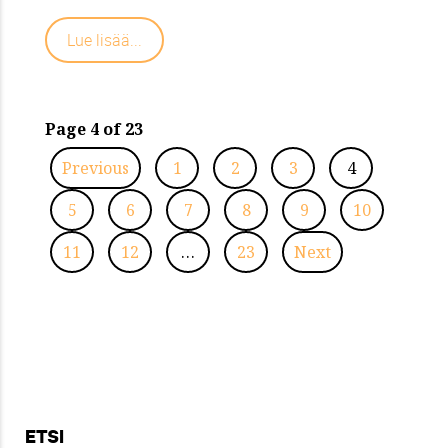
Lue lisää...
Page 4 of 23
Previous
1
2
3
4
5
6
7
8
9
10
11
12
…
23
Next
ETSI