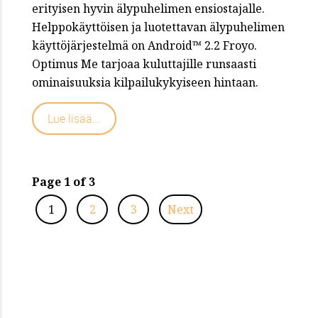
erityisen hyvin älypuhelimen ensiostajalle.
Helppokäyttöisen ja luotettavan älypuhelimen
käyttöjärjestelmä on Android™ 2.2 Froyo.
Optimus Me tarjoaa kuluttajille runsaasti
ominaisuuksia kilpailukykyiseen hintaan.
Lue lisää...
Page 1 of 3
1
2
3
Next