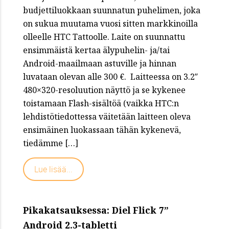
budjettiluokkaan suunnatun puhelimen, joka
on sukua muutama vuosi sitten markkinoilla
olleelle HTC Tattoolle. Laite on suunnattu
ensimmäistä kertaa älypuhelin- ja/tai
Android-maailmaan astuville ja hinnan
luvataan olevan alle 300 €. Laitteessa on 3.2″
480×320-resoluution näyttö ja se kykenee
toistamaan Flash-sisältöä (vaikka HTC:n
lehdistötiedottessa väitetään laitteen oleva
ensimäinen luokassaan tähän kykenevä,
tiedämme […]
Lue lisää...
Pikakatsauksessa: Diel Flick 7”
Android 2.3-tabletti