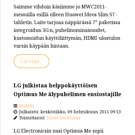
Saimme vihdoin käsiimme jo MWC2011-
messuilla esillä olleen Huawei Ideos Slim S7 -
tabletin. Laite tarjoaa näppärässä 7” paketissa
integroidun 3G:n, puhelinominaisuudet,
kustomoidun käyttöliittymän, HDMI-ulostulon
varsin käypään hintaan.
Lue lisää...
LG julkistaa helppokäyttöisen
Optimus Me älypuhelimen ensiostajille
Mobiili
Julkaistu: keskiviikko, 09 helmikuun 2011 09:13
Toimittanut:
Jonne Backhaus
LG Electronicsin uusi Optimus Me sopii