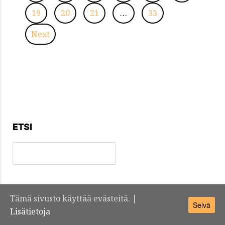
19
20
21
…
33
Next
ETSI
Tämä sivusto käyttää evästeitä. |
Selvä
Teknosuomi.fi -
Yhteystiedot
Lisätietoja