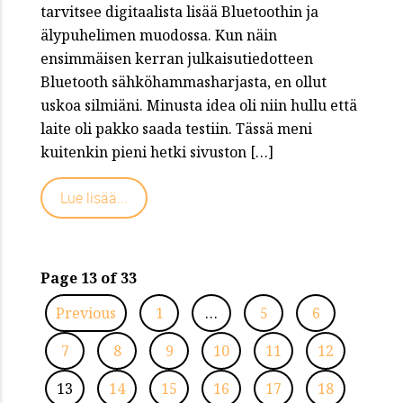
tarvitsee digitaalista lisää Bluetoothin ja
älypuhelimen muodossa. Kun näin
ensimmäisen kerran julkaisutiedotteen
Bluetooth sähköhammasharjasta, en ollut
uskoa silmiäni. Minusta idea oli niin hullu että
laite oli pakko saada testiin. Tässä meni
kuitenkin pieni hetki sivuston […]
Lue lisää...
Page 13 of 33
Previous
1
…
5
6
7
8
9
10
11
12
13
14
15
16
17
18