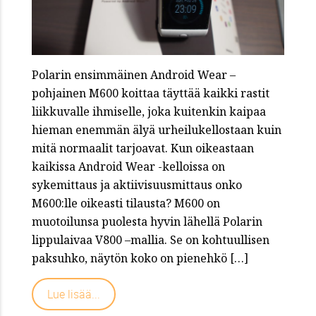
Polarin ensimmäinen Android Wear –
pohjainen M600 koittaa täyttää kaikki rastit
liikkuvalle ihmiselle, joka kuitenkin kaipaa
hieman enemmän älyä urheilukellostaan kuin
mitä normaalit tarjoavat. Kun oikeastaan
kaikissa Android Wear -kelloissa on
sykemittaus ja aktiivisuusmittaus onko
M600:lle oikeasti tilausta? M600 on
muotoilunsa puolesta hyvin lähellä Polarin
lippulaivaa V800 –mallia. Se on kohtuullisen
paksuhko, näytön koko on pienehkö […]
Lue lisää...