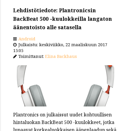
Lehdistötiedote: Plantronicsin
BackBeat 500 -kuulokkeilla langaton
äänentoisto alle satasella
Android
Julkaistu: keskiviikko, 22 maaliskuun 2017
15:05
Toimittanut:
Elina Backhaus
Plantronics on julkaissut uudet kohtuullisen
hintaluokan BackBeat 500 -kuulokkeet, jotka
lupaavat korkealuokkaisen äänenlaadun sekä