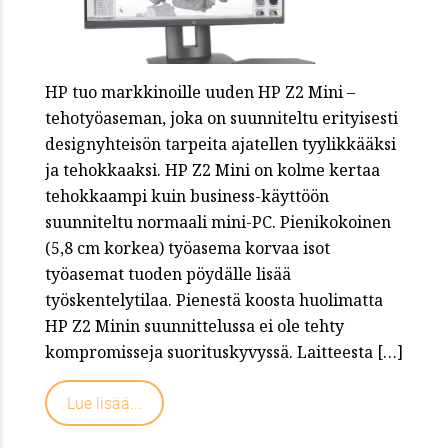
HP tuo markkinoille uuden HP Z2 Mini –
tehotyöaseman, joka on suunniteltu erityisesti
designyhteisön tarpeita ajatellen tyylikkääksi
ja tehokkaaksi. HP Z2 Mini on kolme kertaa
tehokkaampi kuin business-käyttöön
suunniteltu normaali mini-PC. Pienikokoinen
(5,8 cm korkea) työasema korvaa isot
työasemat tuoden pöydälle lisää
työskentelytilaa. Pienestä koosta huolimatta
HP Z2 Minin suunnittelussa ei ole tehty
kompromisseja suorituskyvyssä. Laitteesta […]
Lue lisää...